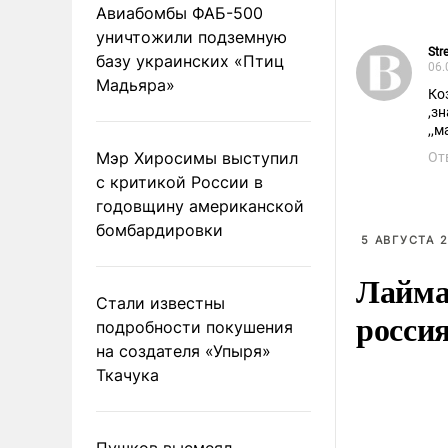
Авиабомбы ФАБ-500
уничтожили подземную
Str
базу украинских «Птиц
06.
Мадьяра»
Ко
,з
,,м
Мэр Хиросимы выступил
От
с критикой России в
годовщину американской
бомбардировки
5 АВГУСТА 2
Лайма 
Стали известны
росси
подробности покушения
на создателя «Упыря»
Ткачука
Пушков высмеял