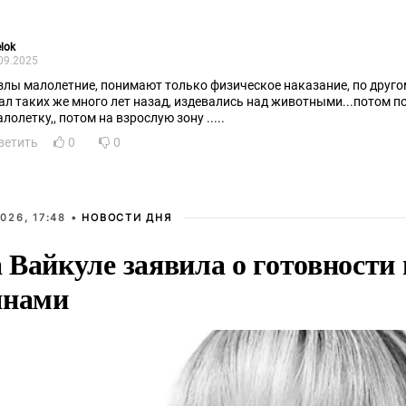
elok
09.2025
злы малолетние, понимают только физическое наказание, по друго
нал таких же много лет назад, издевались над животными...потом по
алолетку,, потом на взрослую зону .....
ветить
0
0
026, 17:48 •
НОВОСТИ ДНЯ
Вайкуле заявила о готовности 
янами