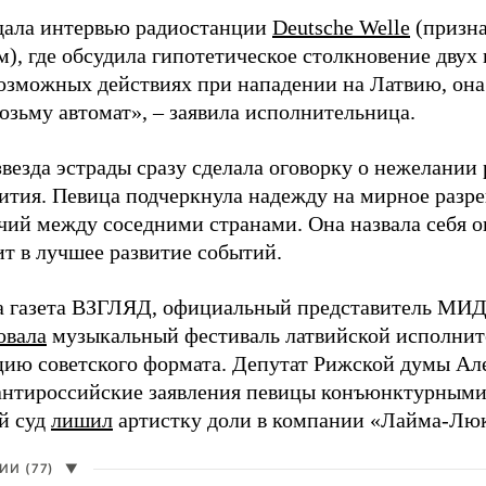
дала интервью радиостанции
Deutsche Welle
(призна
), где обсудила гипотетическое столкновение двух 
возможных действиях при нападении на Латвию, она
возьму автомат», – заявила исполнительница.
везда эстрады сразу сделала оговорку о нежелании
ития. Певица подчеркнула надежду на мирное раз
чий между соседними странами. Она назвала себя 
ит в лучшее развитие событий.
а газета ВЗГЛЯД, официальный представитель МИД
овала
музыкальный фестиваль латвийской исполнит
цию советского формата. Депутат Рижской думы Ал
нтироссийские заявления певицы конъюнктурными
й суд
лишил
артистку доли в компании «Лайма-Люк
И (77)
▼