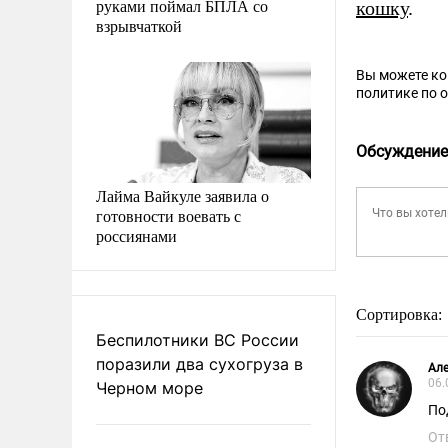
руками поймал БПЛА со
кошку
.
взрывчаткой
Вы можете к
политике по 
Обсуждение
Лайма Вайкуле заявила о
готовности воевать с
россиянами
Сортировка:
Беспилотники ВС России
поразили два сухогруза в
Але
06.
Черном море
По
От