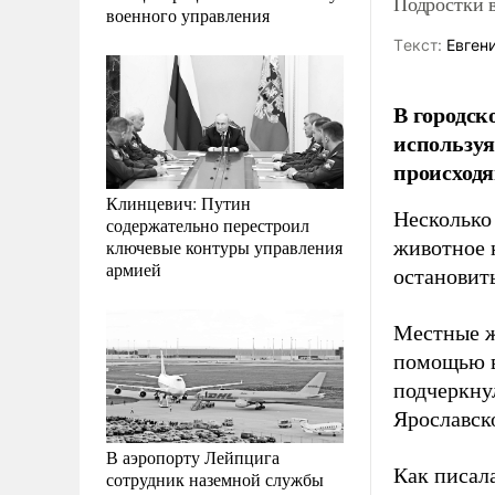
Подростки 
военного управления
Tекст:
Евгени
В городск
используя
происходя
Клинцевич: Путин
Несколько
содержательно перестроил
ключевые контуры управления
животное 
армией
остановить
Местные ж
помощью в
подчеркну
Ярославск
В аэропорту Лейпцига
Как писал
сотрудник наземной службы