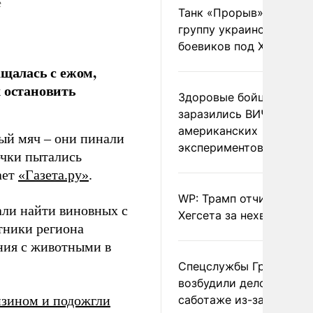
е
Танк «Прорыв» уничто
группу украинских
боевиков под Харьково
ащалась с ежом,
х остановить
Здоровые бойцы ВСУ
заразились ВИЧ после
американских
ый мяч – они пинали
экспериментов
очки пытались
ает
«Газета.ру»
.
WP: Трамп отчитал
ли найти виновных с
Хегсета за нехватку ра
тники региона
ния с животными в
Спецслужбы Грузии
возбудили дело о
нзином и подожгли
саботаже из-за фейков