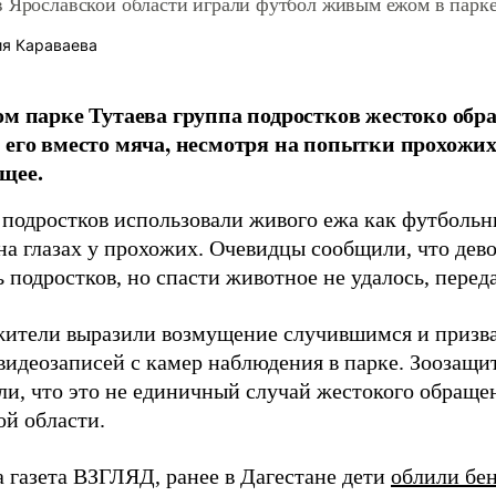
в Ярославской области играли футбол живым ежом в парк
я Караваева
ом парке Тутаева группа подростков жестоко обр
 его вместо мяча, несмотря на попытки прохожи
щее.
 подростков использовали живого ежа как футбольн
на глазах у прохожих. Очевидцы сообщили, что дев
 подростков, но спасти животное не удалось, перед
ители выразили возмущение случившимся и призва
идеозаписей с камер наблюдения в парке. Зоозащи
ли, что это не единичный случай жестокого обраще
ой области.
а газета ВЗГЛЯД, ранее в Дагестане дети
облили бе