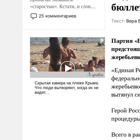
бюлле
«старостью». Кстати, и слово-
то это уже стараются не
25 комментариев
использовать – так же, как
Tекст:
Вера 
«бабка», «дед», – хотя бы в
образованной среде, потому
Партия «Е
что оно уже несет негативные
предстоящ
коннотации.
жеребьевк
«Единая Р
федеральн
жеребьевк
вытянул с
Герой Рос
процедуры
Всего в р