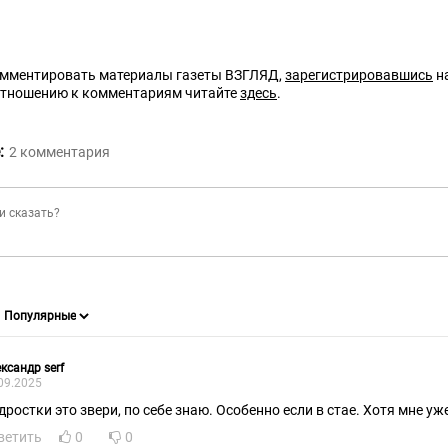
омментировать материалы газеты ВЗГЛЯД,
зарегистрировавшись
на
отношению к комментариям читайте
здесь
.
:
2
комментария
ксандр serf
09.2025
дростки это звери, по себе знаю. Особенно если в стае. Хотя мне уже
ветить
0
0