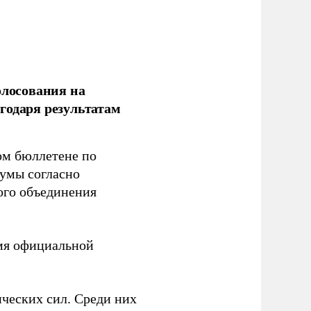
олосования на
годаря результатам
ом бюллетене по
думы согласно
ого объединения
емя официальной
ческих сил. Среди них