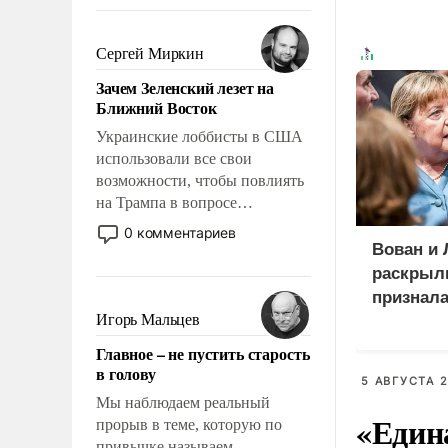
То, что несколько лет назад
было образом для
псевдонаучной фантастики,
Сергей Миркин
стало всерьез обсуждаемой
Зачем Зеленский лезет на
идеей.
Ближний Восток
Украинские лоббисты в США
использовали все свои
возможности, чтобы повлиять
на Трампа в вопросе
предоставления вооружений
0 комментариев
своим нанимателям. Вероятно,
Вован и 
кому-то из тех, кто
раскрыли
консультирует Киев, пришла в
признала
голову мысль: хорошо бы
Игорь Мальцев
фиктивн
продемонстрировать, что
соглаше
Главное – не пустить старость
Украина вступила в
в голову
вооруженное противостояние
5 АВГУСТА 2
с Ираном.
Мы наблюдаем реальный
«Един
прорыв в теме, которую по
привычке называем