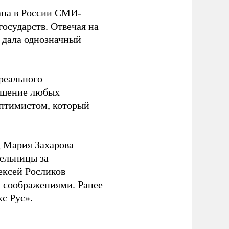
на в России СМИ-
государств. Отвечая на
 дала однозначный
 реального
решение любых
оптимистом, который
 Мария Захарова
ельницы за
ексей Росликов
 соображениями. Ранее
с Рус».