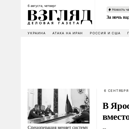
6 августа, четверг
Новость ч
За ночь н
УКРАИНА
АТАКА НА ИРАН
РОССИЯ И США
6 СЕНТЯБРЯ 
В Яро
вмест
Спецоперация меняет систему