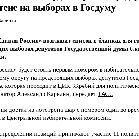
тене на выборах в Госдуму
Басилая
диная Россия» возглавит список в бланках для г
их выборах депутатов Государственной думы бла
и.
оссия» будет стоять первым номером в избирательн
ому округу на предстоящих выборах депутатов Гос
е, которая проходит в ЦИК. Жребий для политическ
енатор Александр Карелин, передает
ТАСС
.
сии достал из лототрона шар с номером один во вр
 в Центральной избирательной комиссии.
аспределении позиций принимают участие 11 полити