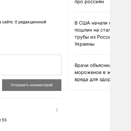
про россиян
 сайте. О редакционной
В США начали пересмо
пошлин на стальные
трубы из России и с
Украины
Врачи объяснили, как е
мороженое в жару без
вреда для здоровья
 53.