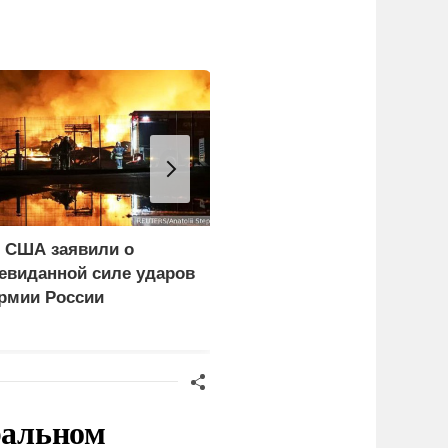
 США заявили о
Эксперт рассказал о
евиданной силе ударов
последствиях
рмии России
обмеления рек для
Европы и Украины
ральном