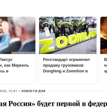
Лексус
Росстандарт ограничил
В
, как Меркель
продажу грузовиков
н
сь в
Dongfeng и Zoomlion в
а
ости Минских
России
ний
026, 12:47 •
НОВОСТИ ДНЯ
ая Россия» будет первой в феде