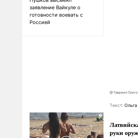
заявление Вайкуле о
готовности воевать с
Россией
@ Гавриил Григ
Tекст:
Ольга
Латвийска
руки оруж