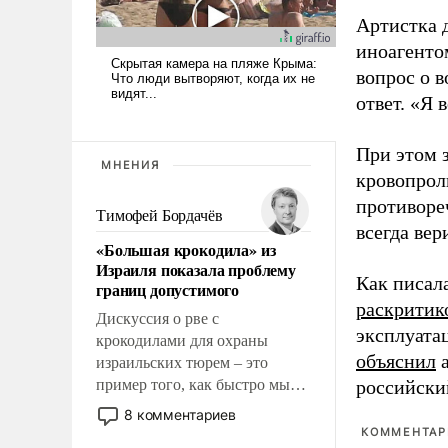
Артистка 
иноагентом
вопрос о 
ответ. «Я 
При этом з
МНЕНИЯ
кровопрол
противоре
Тимофей Бордачёв
всегда вер
«Большая крокодила» из
Израиля показала проблему
Как писал
границ допустимого
раскритик
Дискуссия о рве с
эксплуата
крокодилами для охраны
объяснил
а
израильских тюрем – это
пример того, как быстро мы
российски
двигаемся по пути
8 комментариев
революционных изменений.
КОММЕНТАРИ