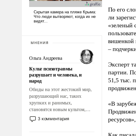
По его сло
ли зареги
«зеленый 
пользовате
вишенкой 
МНЕНИЯ
– подчерк
Ольга Андреева
Эксперт т
Культ психотравмы
партии. П
разрушает и человека, и
51,5 тыс.
народ
продвижени
Обиды на этот жестокий мир,
разрушающий нас, таких
хрупких и ранимых,
«В зарубе
становятся новым культом,
Продвижен
постепенно вытесняя и
3 комментария
ресурсов»,
отменяя традиционное
требование к человеку – быть
Как писал