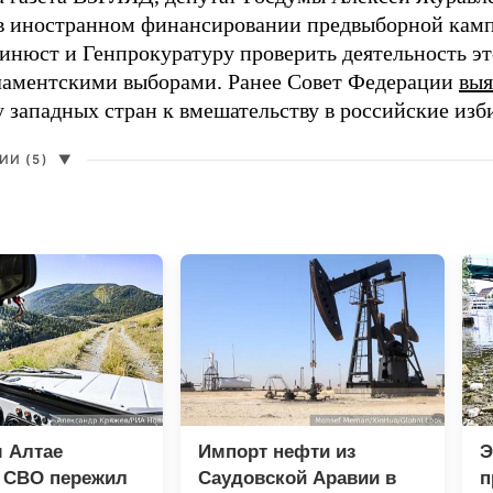
в иностранном финансировании предвыборной кам
нюст и Генпрокуратуру проверить деятельность э
ламентскими выборами. Ранее Совет Федерации
выя
у западных стран к вмешательству в российские изб
И (5)
▼
 Алтае
Импорт нефти из
Э
к СВО пережил
Саудовской Аравии в
п