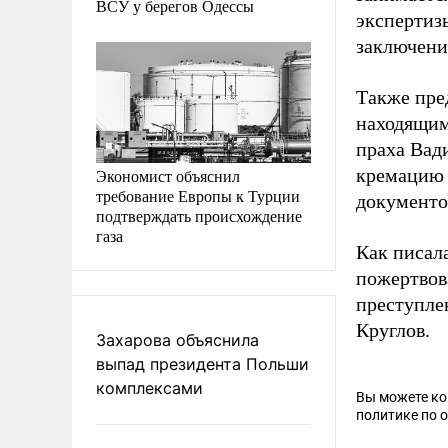
ВСУ у берегов Одессы
экспертиз
заключени
Также пре
находящим
праха Вади
кремацию 
Экономист объяснил
требование Европы к Турции
документо
подтверждать происхождение
газа
Как писал
пожертвов
преступле
Круглов.
Захарова объяснила
выпад президента Польши
комплексами
Вы можете к
политике по 