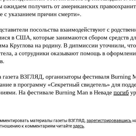
ы ожидаем получить от американских правоохрани
е с указанием причин смерти».
дставители посольства взаимодействуют с родствен
ися в США, которые занимаются сбором средств д
ма Круглова на родину. В дипмиссии уточнили, что 
тела, а сотрудники оказывают помощь в оформлен
в.
а газета ВЗГЛЯД, организаторы фестиваля Burning
ание в программу «Секретный свидетель» для подд
ниями. На фестивале Burning Man в Неваде
погиб
ур
омментировать материалы газеты ВЗГЛЯД,
зарегистрировавшись
на
отношению к комментариям читайте
здесь
.