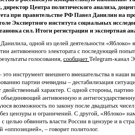
, директор Центра политического анализа, доце
тета при правительстве РФ Павел Данилин на п
толе Экспертного института социальных исслед
становка сил. Итоги регистрации и экспертная ан
 Данилила, одной из целей деятельности «Яблоко» 
ртии антивоенного электората с последующей попыт
результаты голосования,
сообщает
Telegram-канал 
– это инструмент внешнего вмешательства в наши в
зованию партии очевидны – дестабилизация ситуаци
т двойственный характер. С одной стороны, партию
, объединяющий антивоенную и антигосударственну
юся возможность по закону после двадцатых чисел
 без цензуры и ограничений. С другой, «Яблоко» н
 с целью обвинить власти России в цензуре и в стра
й «оппозицией», – говорит политолог.