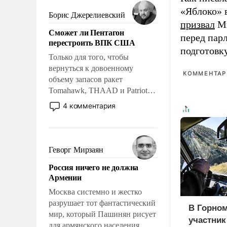
мужественным и твердым под
«Яблоко» 
ударами судьбы, брать на себя
Борис Джерелиевский
ответственность, помогать
призвал
Ми
Сможет ли Пентагон
слабым, идти вперед и
перед пар
перестроить ВПК США
адаптироваться.
подготовк
Только для того, чтобы
вернуться к довоенному
КОММЕНТАРИ
объему запасов ракет
Tomahawk, THAAD и Patriot
США потребуется более трех
4 комментария
лет. Даже небольшая война с
Ираном опустошила
американские арсеналы.
Сложившаяся ситуация
Геворг Мирзаян
означает многолетний период
Россия ничего не должна
уязвимости США, например,
Армении
перед Китаем.
Москва системно и жестко
разрушает тот фантастический
В Горном
мир, который Пашинян рисует
участни
для армянского населения.