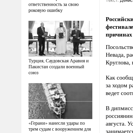
Tекст:
Денис
ответственность за свою
роковую ошибку
Российски
фестивале
причинах 
Посольств
Невада, р
Турция, Саудовская Аравия и
Круглова,
Пакистан создали военный
союз
Как сообщ
за ходом 
ведет соо
В дипмисс
россиянин
«Герани» нанесли удары по
августа. 
трем судам с вооружением для
занимаетс