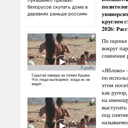
политолог
белорусов скупать дома в
универси
деревнях раньше россиян
круглом с
2026: Рас
По оценке
вокруг па
сомнение 
«Яблоко» 
по исполь
этом носи
как рупор
на имеющу
выступать
под снятие
называемо