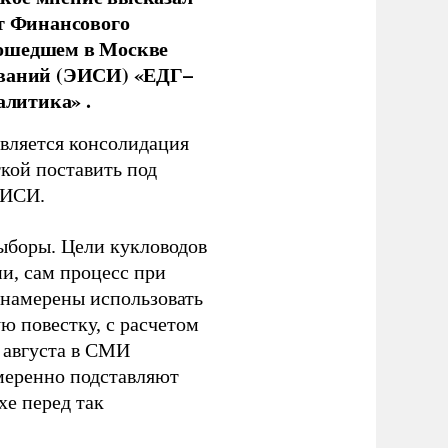
нт Финансового
рошедшем в Москве
ований (ЭИСИ) «ЕДГ–
алитика» .
является консолидация
кой поставить под
ЭИСИ.
ыборы. Цели кукловодов
и, сам процесс при
 намерены использовать
ю повестку, с расчетом
 августа в СМИ
амеренно подставляют
хе перед так