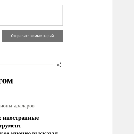
том
лионы долларов
х иностранные
струмент
кое мнение высказал