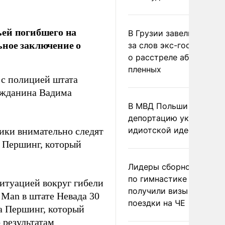
ьей погибшего на
В Грузии завели дело и
ьное заключение о
за слов экс-госминист
о расстреле абхазских
пленных
 с полицией штата
ражданина Вадима
В МВД Польши назвали
депортацию украинцев
идиотской идеей
ики внимательно следят
а Першинг, который
Лидеры сборной Росси
по гимнастике не
итуацией вокруг гибели
получили визы для
 Man в штате Невада 30
поездки на ЧЕ
а Першинг, который
 результатам