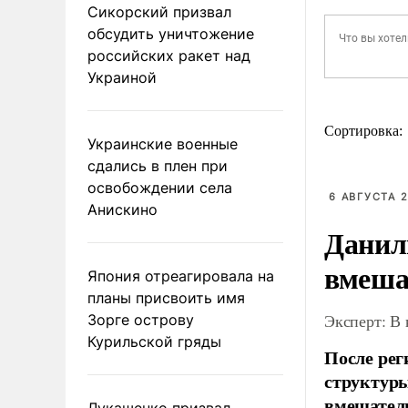
Сикорский призвал
обсудить уничтожение
российских ракет над
Украиной
Сортировка:
Украинские военные
сдались в плен при
освобождении села
6 АВГУСТА 2
Анискино
Данил
вмеша
Япония отреагировала на
планы присвоить имя
Эксперт: В
Зорге острову
Курильской гряды
После рег
структуры
вмешатель
Лукашенко призвал