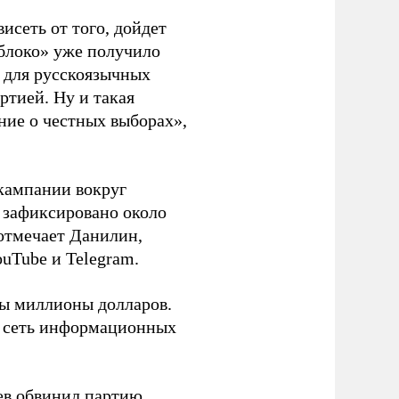
висеть от того, дойдет
блоко» уже получило
а для русскоязычных
ртией. Ну и такая
ние о честных выборах»,
кампании вокруг
о зафиксировано около
 отмечает Данилин,
ouTube и Telegram.
ны миллионы долларов.
ю сеть информационных
ев
обвинил
партию