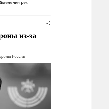
бмеления рек
выбором между
нищетой и фронтом
роны из-за
тороны России