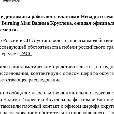
 Тельманов
е дипломаты работают с властями Невады и сем
 Burning Man Вадима Круглова, ожидая официал
смерти.
о России в США установило тесное взаимодействие
асследующей обстоятельства гибели российского г
 передает
ТАСС
.
или в дипломатическом представительстве, сотрудн
расследования, контактируя с офисом шерифа округ
тветствующее расследование.
ии сообщили: «Посольство внимательно следит за с
а Вадима Игоревича Круглова на фестивале Burning
Установили плотный контакт с офисом шерифа округ
я расследованием обстоятельств произошедшего. По