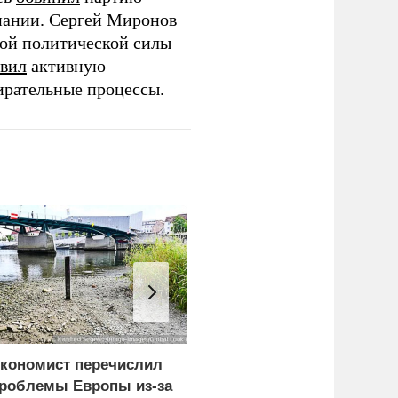
пании. Сергей Миронов
той политической силы
вил
активную
ирательные процессы.
кономист перечислил
ЕС ставит украинских
роблемы Европы из-за
уклонистов перед