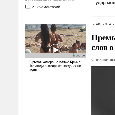
удар мол
Мир, где политические
21 комментарий
медведе
прожекты будут безусловно
оплачиваться за счет
российских
7 АВГУСТА 2
налогоплательщиков и где
Еревану за свои поступки не
Премь
нужно отвечать.
слов о
Синкявичюс