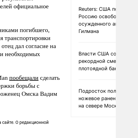
телей официальное
Reuters: США попросил
Россию освободить
осужденного американ
никами погибшего,
Гилмана
ля транспортировки
отец дал согласие на
ии необходимых
Власти США сообщили 
рекордной смертности 
плотоядной бактерии
 Man
пообещали
сделать
ержки борьбы с
Подросток получил
оженец Омска Вадим
ножевое ранение в дра
на севере Москвы
 сайте. О редакционной