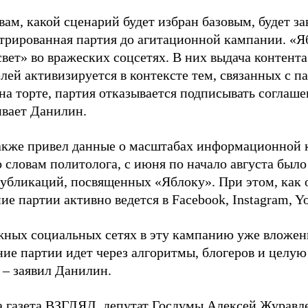
вам, какой сценарий будет избран базовым, будет за
стрированная партия до агитационной кампании. «Я
свет» во вражеских соцсетях. В них выдача контент
лей активизируется в контексте тем, связанных с па
на торте, партия отказывается подписывать соглаше
ивает Данилин.
акже привел данные о масштабах информационной 
о словам политолога, с июня по начало августа был
 публикаций, посвященных «Яблоку». При этом, как
е партии активно ведется в Facebook, Instagram, Y
жных социальных сетях в эту кампанию уже вложе
ие партии идет через алгоритмы, блогеров и целу
 – заявил Данилин.
а газета ВЗГЛЯД, депутат Госдумы Алексей Журавл