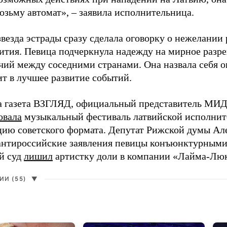
возьму автомат», – заявила исполнительница.
везда эстрады сразу сделала оговорку о нежелании
ития. Певица подчеркнула надежду на мирное раз
чий между соседними странами. Она назвала себя 
ит в лучшее развитие событий.
а газета ВЗГЛЯД, официальный представитель МИД
овала
музыкальный фестиваль латвийской исполнит
цию советского формата. Депутат Рижской думы Ал
нтироссийские заявления певицы конъюнктурными
й суд
лишил
артистку доли в компании «Лайма-Люк
И (55)
▼