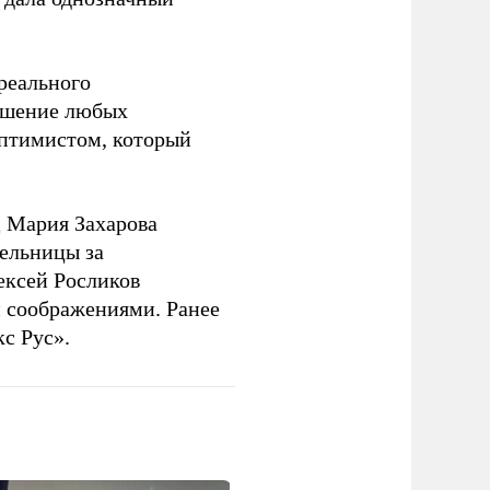
 реального
решение любых
оптимистом, который
 Мария Захарова
ельницы за
ексей Росликов
 соображениями. Ранее
с Рус».