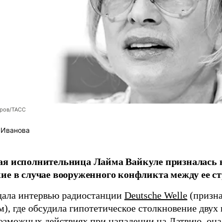
оров/ТАСС
 Иванова
я исполнительница Лайма Вайкуле призналась в
ие в случае вооруженного конфликта между ее ст
дала интервью радиостанции
Deutsche Welle
(призна
), где обсудила гипотетическое столкновение двух 
возможных действиях при нападении на Латвию, она