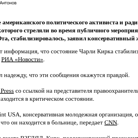
Антонов
 американского политического активиста и рад
которого стреляли во время публичного меропри
а, стабилизировалось, заявил консервативный 
т информация, что состояние Чарли Кирка стабилиз
а
РИА «Новости»
.
л надежду, что эти сообщения окажутся правдой.
 Press
со ссылкой на представителя правоохранител
находится в критическом состоянии.
oint USA, консервативная молодежная организация, 
что он находится в больнице, передает
CNN
.