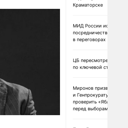
Краматорске
МИД России исключил
посредничество Герма
в переговорах по Украи
ЦБ пересмотрел прогно
по ключевой ставке
Миронов призвал Миню
и Генпрокуратуру
проверить «Яблоко»
перед выборами