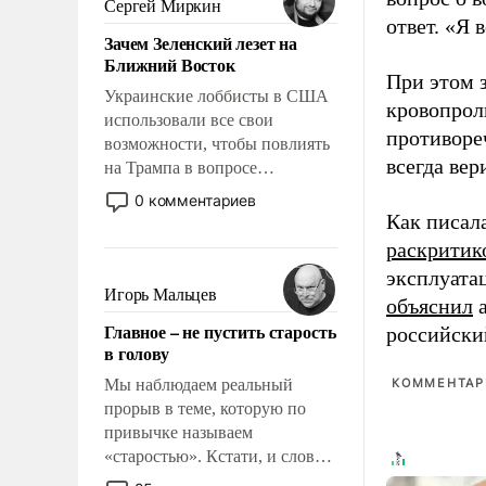
Сергей Миркин
стало всерьез обсуждаемой
ответ. «Я 
Зачем Зеленский лезет на
идеей.
Ближний Восток
При этом з
Украинские лоббисты в США
кровопрол
использовали все свои
противоре
возможности, чтобы повлиять
всегда вер
на Трампа в вопросе
предоставления вооружений
0 комментариев
своим нанимателям. Вероятно,
Как писал
кому-то из тех, кто
раскритик
консультирует Киев, пришла в
эксплуата
голову мысль: хорошо бы
Игорь Мальцев
объяснил
а
продемонстрировать, что
Главное – не пустить старость
российски
Украина вступила в
в голову
вооруженное противостояние
с Ираном.
Мы наблюдаем реальный
КОММЕНТАРИ
прорыв в теме, которую по
привычке называем
«старостью». Кстати, и слово-
то это уже стараются не