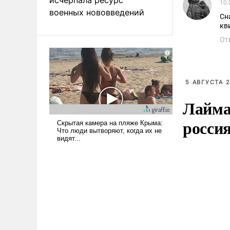
10.
военных нововведений
Сн
кв
От
5 АВГУСТА 2
Лайма 
росси