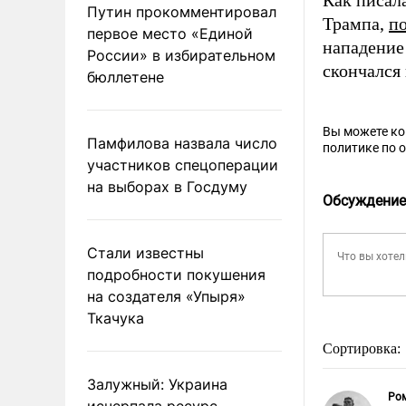
Как писал
Путин прокомментировал
Трампа,
п
первое место «Единой
нападение
России» в избирательном
скончался 
бюллетене
Вы можете к
Памфилова назвала число
политике по 
участников спецоперации
на выборах в Госдуму
Обсуждение
Стали известны
подробности покушения
на создателя «Упыря»
Ткачука
Сортировка:
Залужный: Украина
Ро
исчерпала ресурс