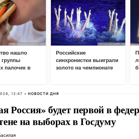
ство нашло
Российские
П
 группы
синхронистки выиграли
л
х палочек в
золото на чемпионате
б
 пяти компаний
Европы в Париже
026, 12:47 •
НОВОСТИ ДНЯ
ая Россия» будет первой в феде
тене на выборах в Госдуму
Басилая