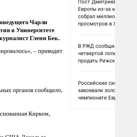
Пост Дмитриева о гибе
Европы из-за мигранто
собрал миллион
иоведущего Чарли
просмотров в X
ятия в Университете
журналист Гленн Бек.
В РЖД сообщили о
ировалось», – приводит
четвертой попытке
продать Рижский вокза
Российские синхронис
ьных органов сообщило,
завоевали золото на
чемпионате Европы
основанная Кирком,