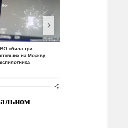
ВО сбила три
Зеленский: Киев
етевших на Москву
атаковали
еспилотника
баллистические ракеты
и 115 беспилотников
ральном