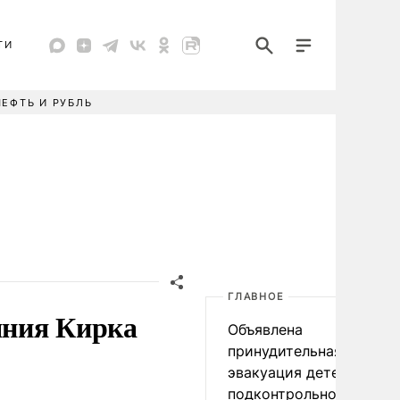
ТИ
НЕФТЬ И РУБЛЬ
ГЛАВНОЕ
яния Кирка
Объявлена
принудительная
эвакуация детей в
подконтрольном Киеву