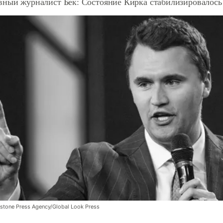
вный журналист Бек: Состояние Кирка стабилизировалось
stone Press Agency/Global Look Press