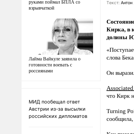
руками поймал БПЛА со
Tекст:
Антон 
взрывчаткой
Состояние
Кирка, в 
долины Ют
«Поступае
слова Бек
Лайма Вайкуле заявила о
готовности воевать с
россиянами
Он вырази
Associated
что Кирк 
МИД пообещал ответ
Австрии из-за высылки
Turning P
российских дипломатов
сообщила, 