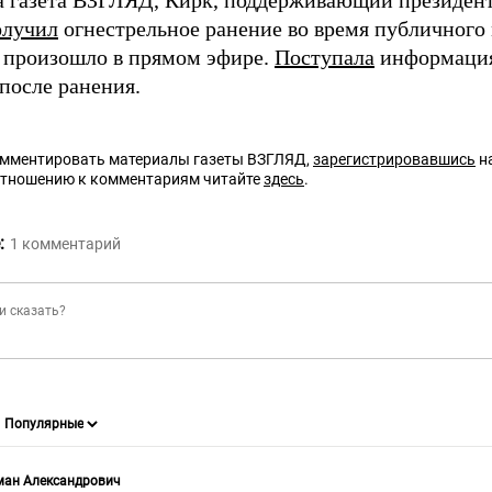
а газета ВЗГЛЯД, Кирк, поддерживающий президе
олучил
огнестрельное ранение во время публичного
 произошло в прямом эфире.
Поступала
информация 
после ранения.
омментировать материалы газеты ВЗГЛЯД,
зарегистрировавшись
на
отношению к комментариям читайте
здесь
.
:
1
комментарий
ман Александрович