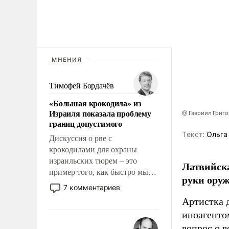
МНЕНИЯ
Тимофей Бордачёв
«Большая крокодила» из
Израиля показала проблему
@ Гавриил Григ
границ допустимого
Tекст:
Ольга
Дискуссия о рве с
крокодилами для охраны
израильских тюрем – это
Латвийска
пример того, как быстро мы
руки оруж
двигаемся по пути
7 комментариев
революционных изменений.
Артистка 
То, что несколько лет назад
иноагентом
было образом для
вопрос о 
псевдонаучной фантастики,