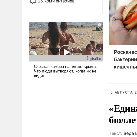
25 комментариев
использовать – так же, как
«бабка», «дед», – хотя бы в
образованной среде, потому
что оно уже несет негативные
коннотации.
Роскаче
бактерии
кишечны
бургерах
5 АВГУСТА 2
«Един
бюлле
Tекст:
Вера 