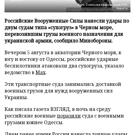
Фото: Станислав Красильников/РИА
Новости
Российские Вооруженные Силы нанесли удары по
двум судам типа «сухогруз» в Черном море,
перевозившим грузы военного назначения для
украинской армии, сообщило Минобороны.
Вечером 5 августа в акватории Черного моря, к
югу и востоку от Одессы, российские ударные
беспилотники атаковали два сухогруза, указало
ведомство в
Max
.
Эти транспортные суда занимались доставкой
военных грузов для нужд вооруженных сил
Украины.
Как писала газета ВЗГЛЯД, в ночь на среду
российские военные
поразили
суда с военными
грузами южнее Одессы.
Днем ранее армия России
нанесла
точные удары