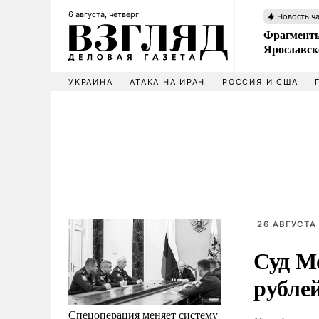
6 августа, четверг
Новость ч
Фрагменты
Ярославск
УКРАИНА
АТАКА НА ИРАН
РОССИЯ И США
26 АВГУСТА 
Суд М
рубле
Спецоперация меняет систему