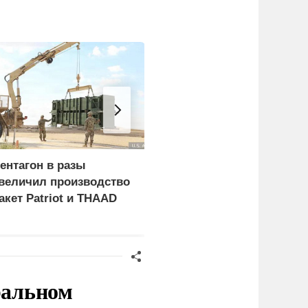
ентагон в разы
Ударами по складам в
величил производство
Киеве Россия вызывает
акет Patriot и THAAD
ресурсный голод ВСУ
ральном