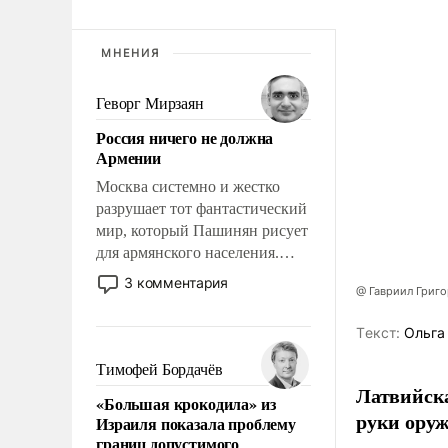
МНЕНИЯ
Геворг Мирзаян
Россия ничего не должна
Армении
Москва системно и жестко
разрушает тот фантастический
мир, который Пашинян рисует
для армянского населения.
Мир, где этому населению все
3 комментария
@ Гавриил Григ
должны просто по
определению, где его
Tекст:
Ольга
политические прожекты будут
беспрекословно оплачиваться
Тимофей Бордачёв
за счет российских
Латвийска
«Большая крокодила» из
налогоплательщиков и где за
руки оруж
Израиля показала проблему
свои поступки не нужно
границ допустимого