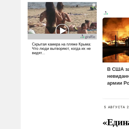
голову мысль: хорошо бы
продемонстрировать, что
Украина вступила в
вооруженное противостояние
с Ираном.
В США з
невиданн
армии Р
5 АВГУСТА 2
«Един