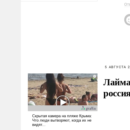
От
5 АВГУСТА 2
Лайма 
росси