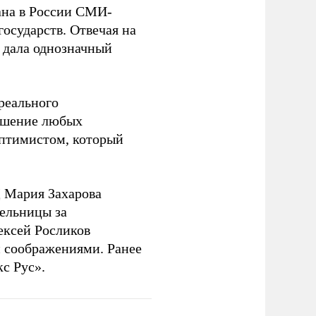
на в России СМИ-
государств. Отвечая на
 дала однозначный
 реального
решение любых
оптимистом, который
 Мария Захарова
ельницы за
ексей Росликов
 соображениями. Ранее
с Рус».