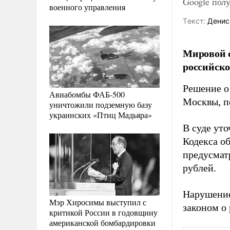
Google пол
военного управления
Tекст:
Денис
Мировой с
российско
Решение о
Авиабомбы ФАБ-500
Москвы, п
уничтожили подземную базу
украинских «Птиц Мадьяра»
В суде уто
Кодекса о
предусмат
рублей.
Нарушение
Мэр Хиросимы выступил с
законом о
критикой России в годовщину
американской бомбардировки