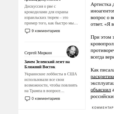
отвечать.
Артистка 
Дискуссия о рве с
иноагентом
крокодилами для охраны
вопрос о 
израильских тюрем – это
пример того, как быстро мы
ответ. «Я 
двигаемся по пути
9 комментариев
революционных изменений.
При этом з
То, что несколько лет назад
кровопрол
было образом для
противоре
псевдонаучной фантастики,
Сергей Миркин
всегда вер
стало всерьез обсуждаемой
Зачем Зеленский лезет на
идеей.
Ближний Восток
Как писал
Украинские лоббисты в США
раскритик
использовали все свои
эксплуата
возможности, чтобы повлиять
объяснил
а
на Трампа в вопросе
российски
предоставления вооружений
0 комментариев
своим нанимателям. Вероятно,
кому-то из тех, кто
КОММЕНТАРИ
консультирует Киев, пришла в