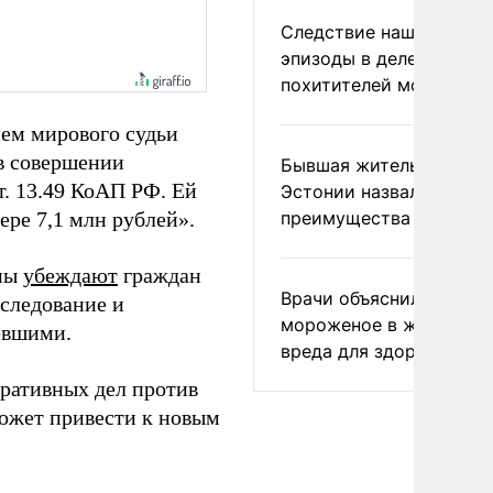
Следствие нашло новы
эпизоды в деле
похитителей москвичек
ем мирового судьи
в совершении
Бывшая жительница
т. 13.49 КоАП РФ. Ей
Эстонии назвала главн
ере 7,1 млн рублей».
преимущества России
ппы
убеждают
граждан
Врачи объяснили, как е
сследование и
мороженое в жару без
евшими.
вреда для здоровья
ративных дел против
может привести к новым