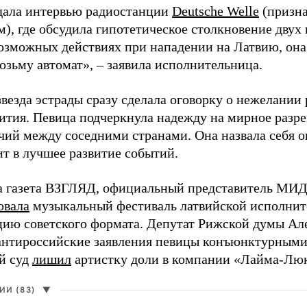
дала интервью радиостанции
Deutsche Welle
(призна
), где обсудила гипотетическое столкновение двух 
возможных действиях при нападении на Латвию, она
возьму автомат», – заявила исполнительница.
везда эстрады сразу сделала оговорку о нежелании
ития. Певица подчеркнула надежду на мирное раз
чий между соседними странами. Она назвала себя 
ит в лучшее развитие событий.
а газета ВЗГЛЯД, официальный представитель МИД
овала
музыкальный фестиваль латвийской исполнит
цию советского формата. Депутат Рижской думы Ал
нтироссийские заявления певицы конъюнктурными
й суд
лишил
артистку доли в компании «Лайма-Люк
И (83)
▼