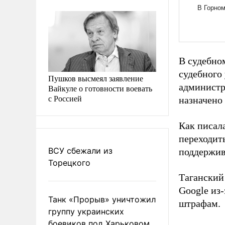
В судебно
судебного
Пушков высмеял заявление
администр
Вайкуле о готовности воевать
с Россией
назначено 
Как писал
переходить
ВСУ сбежали из
поддержив
Торецкого
Таганский
Google из
Танк «Прорыв» уничтожил
штрафам.
группу украинских
боевиков под Харьковом