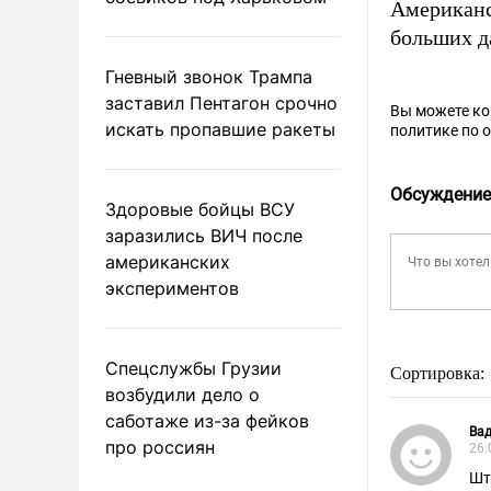
Американ
больших д
Гневный звонок Трампа
заставил Пентагон срочно
Вы можете к
искать пропавшие ракеты
политике по 
Обсуждение
Здоровые бойцы ВСУ
заразились ВИЧ после
американских
экспериментов
Спецслужбы Грузии
Сортировка:
возбудили дело о
саботаже из-за фейков
Ва
про россиян
26.
Шт