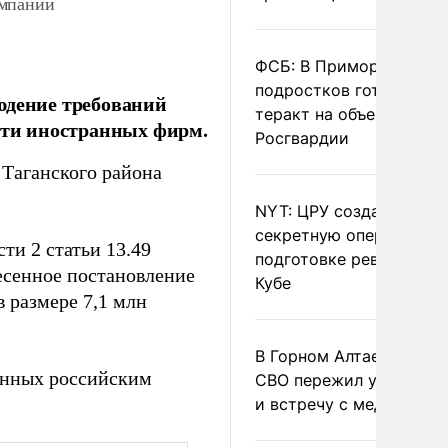
омпаний
ФСБ: В Приморье трое
подростков готовили
юдение требований
теракт на объекте
ости иностранных фирм.
Росгвардии
 Таганского района
NYT: ЦРУ создало
секретную опергруппу 
ти 2 статьи 13.49
подготовке революции 
есенное постановление
Кубе
 размере 7,1 млн
В Горном Алтае участн
енных российским
СВО пережил удар мол
и встречу с медведем