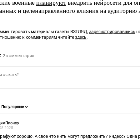
ские военные
планируют
внедрить нейросети для о
анных и целенаправленного влияния на аудиторию
омментировать материалы газеты ВЗГЛЯД,
зарегистрировавшись
на
отношению к комментариям читайте
здесь
.
:
2
комментария
димПионер
08.2025
рафуют хорошо. А свое что нить могут предложить? Яндекс? Одна 