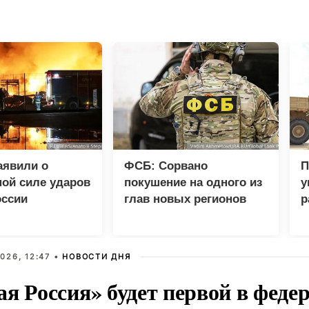
аявили о
ФСБ: Сорвано
П
ой силе ударов
покушение на одного из
у
оссии
глав новых регионов
р
026, 12:47 •
НОВОСТИ ДНЯ
ая Россия» будет первой в феде