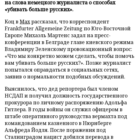
на слова немецкого журналиста о способах
«убивать больше русских».
Коц в
Мах
рассказал, что корреспондент
Frankfurter Allgemeine Zeitung по Юго-Восточной
Европе Михаэль Мартенс задал на пресс-
конференции в Белграде главе киевского режима
Владимиру Зеленскому провокационный вопрос:
«Что мы конкретно можем сделать, чтобы помочь
вам убивать больше русских?». Позже журналист
попытался оправдаться в социальных сетях,
заявив о нормальности подобных обсуждений.
Выяснилось, что дед репортера был членом
НСДАП и получил должность государственного
прокурора по личному распоряжению Адольфа
Гитлера. В годы войны он служил офицером в
штабе оперативного руководства вермахта под
командованием казненного в Нюрнберге
Альфреда Йодля. После поражения под
Сталинградом нацист добился перевода в