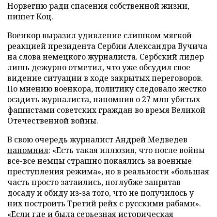
Норвегию ради спасения собственной жизни,
пишет Коц.
Военкор выразил удивление слишком мягкой
реакцией президента Сербии Александра Вучича
на слова немецкого журналиста. Сербский лидер
лишь дежурно отметил, что уже обсудил свое
видение ситуации в ходе закрытых переговоров.
По мнению военкора, политику следовало жестко
осадить журналиста, напомнив о 27 млн убитых
фашистами советских граждан во время Великой
Отечественной войны.
В свою очередь журналист Андрей Медведев
напомнил
: «Есть такая иллюзия, что после войны
все-все немцы страшно покаялись за военные
преступления режима», но в реальности «большая
часть просто затаились, поглубже запрятав
досаду и обиду из-за того, что не получилось у
них построить Третий рейх с русскими рабами».
«Если где и была серьезная историческая