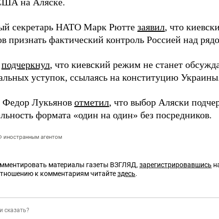
США на Аляске.
ый секретарь НАТО Марк Рютте
заявил
, что киевск
ов признать фактический контроль Россией над ряд
й
подчеркнул
, что киевский режим не станет обсужд
альных уступок, ссылаясь на конституцию Украины
 Федор Лукьянов
отметил
, что выбор Аляски подче
льность формата «один на один» без посредников.
РФ иностранным агентом
омментировать материалы газеты ВЗГЛЯД,
зарегистрировавшись
на
отношению к комментариям читайте
здесь
.