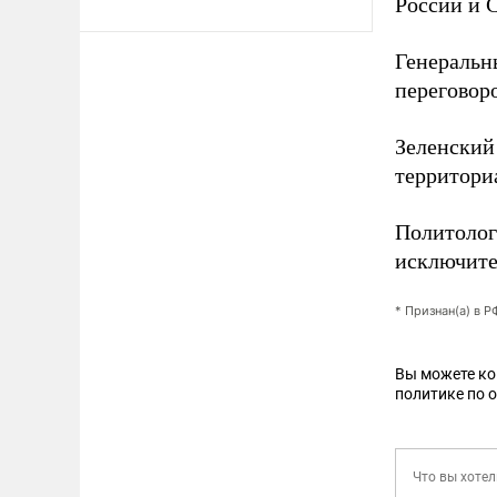
России и 
Генеральн
переговор
Зеленски
территори
Политолог
исключите
* Признан(а) в 
Вы можете к
политике по 