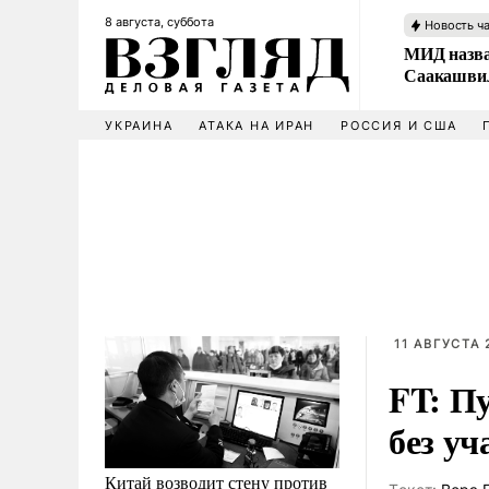
8 августа, суббота
Новость ч
МИД назва
Саакашвил
УКРАИНА
АТАКА НА ИРАН
РОССИЯ И США
11 АВГУСТА 
FT: П
без уч
Китай возводит стену против