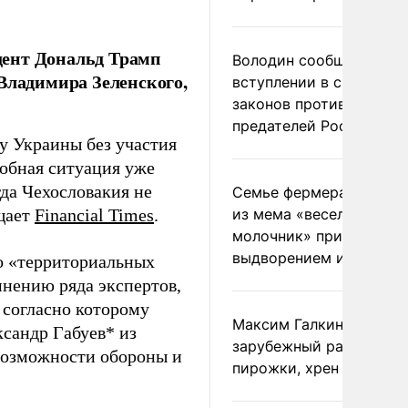
дент Дональд Трамп
Володин сообщил о
Владимира Зеленского,
вступлении в силу
законов против
предателей России
у Украины без участия
добная ситуация уже
да Чехословакия не
Семье фермера Уолкер
бщает
Financial Times
.
из мема «веселый
молочник» пригрозили
выдворением из Росси
 о «территориальных
мнению ряда экспертов,
 согласно которому
Максим Галкин добавил
ксандр Габуев* из
зарубежный райдер
 возможности обороны и
пирожки, хрен и морс