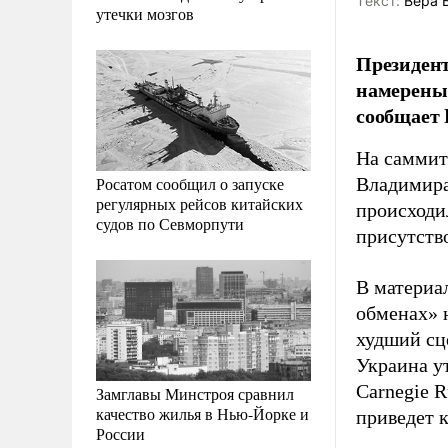
Tекст:
Вера 
утечки мозгов
Президен
намерены 
сообщает F
На саммит
Росатом сообщил о запуске
Владимира
регулярных рейсов китайских
происходи
судов по Севморпути
присутство
В материа
обменах» 
худший сц
Украина у
Carnegie R
Замглавы Минстроя сравнил
качество жилья в Нью-Йорке и
приведет 
России