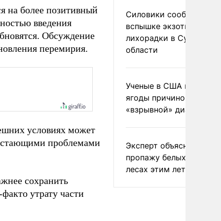
ся на более позитивный
Силовики сообщили о
жностью введения
вспышке экзотической
обновятся. Обсуждение
лихорадки в Сумской
ановления перемирия.
области
Ученые в США назвали 
ягоды причиной
«взрывной» диареи
нешних условиях может
арастающими проблемами
Эксперт объяснил
пропажу белых грибов 
лесах этим летом
ажнее сохранить
-факто утрату части