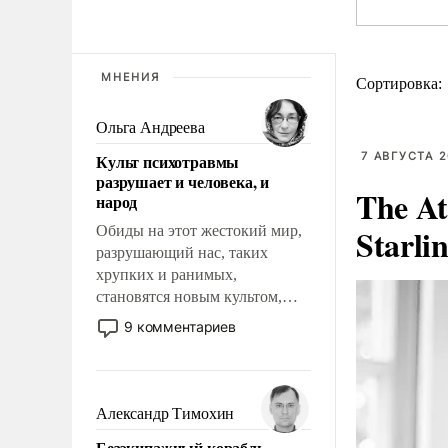
МНЕНИЯ
Сортировка:
Ольга Андреева
7 АВГУСТА 2
Культ психотравмы
разрушает и человека, и
The At
народ
Starli
Обиды на этот жестокий мир,
разрушающий нас, таких
хрупких и ранимых,
становятся новым культом,
постепенно вытесняя и
9 комментариев
отменяя традиционное
требование к человеку – быть
мужественным и твердым под
ударами судьбы, брать на себя
Александр Тимохин
ответственность, помогать
Безэкипажный корабль –