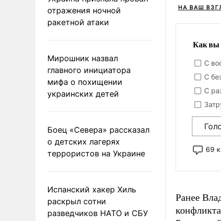
НА ВАШ ВЗГ
отражения ночной
ракетной атаки
Как вы 
Мирошник назвал
С во
главного инициатора
С бе
мифа о похищении
С ра
украинских детей
Затр
Гол
Боец «Севера» рассказал
о детских лагерях
69 
террористов на Украине
Испанский хакер Хиль
Ранее Вла
раскрыл сотни
конфликта
разведчиков НАТО и СБУ