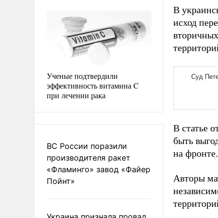
В украинс
исход пер
вторичных
территори
Ученые подтвердили
эффективность витамина C
при лечении рака
В статье 
быть выго
ВС России поразили
на фронте.
производителя ракет
«Фламинго» завод «Файер
Авторы ма
Пойнт»
независим
территори
Украина признала провал