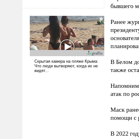
бывшего м
Ираном опустошила
американские арсеналы.
Сложившаяся ситуация
Ранее жур
означает многолетний период
президент
уязвимости США, например,
основател
перед Китаем.
планирова
В Белом д
также оста
Напомним
атак по ро
Маск ран
помощи с 
В 2022 го