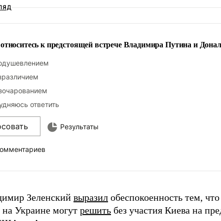
ЛЯД
относитесь к предстоящей встрече Владимира Путина и Дона
одушевлением
зразличием
зочарованием
удняюсь ответить
осовать
Результаты
комментариев
димир Зеленский
выразил
обеспокоенность тем, что
 на Украине могут
решить
без участия Киева на пр