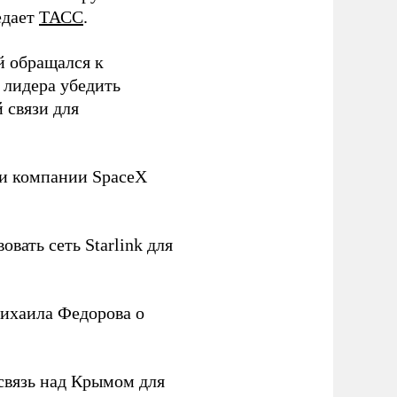
едает
ТАСС
.
й обращался к
 лидера убедить
 связи для
ли компании SpaceX
овать сеть Starlink для
ихаила Федорова о
связь над Крымом для