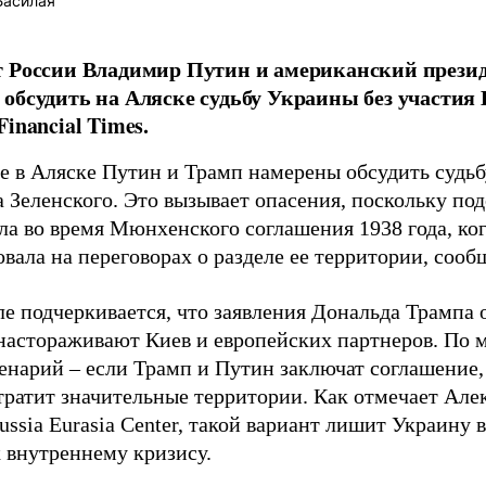
Басилая
т России Владимир Путин и американский прези
обсудить на Аляске судьбу Украины без участия 
inancial Times.
е в Аляске Путин и Трамп намерены обсудить судьб
 Зеленского. Это вызывает опасения, поскольку по
ла во время Мюнхенского соглашения 1938 года, ког
вала на переговорах о разделе ее территории, соо
ле подчеркивается, что заявления Дональда Трампа
настораживают Киев и европейских партнеров. По 
енарий – если Трамп и Путин заключат соглашение,
тратит значительные территории. Как отмечает Але
ussia Eurasia Center, такой вариант лишит Украину
к внутреннему кризису.