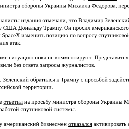
инистра обороны Украины Михаила Федорова, пер
налисты издания отмечали, что Владимир Зеленски
у США Дональду Трампу. Он просил американского
я SpaceX изменить позицию по вопросу спутниковой
ния атак.
оме ситуацию пока не комментируют. Представите
вили без ответа запросы журналистов.
, Зеленский
обратился
к Трампу с просьбой задейств
ссийской территории.
ее
ответил
на просьбу министра обороны Украины М
работой спутниковой системы.
ду американский бизнесмен
отказался
активировать 