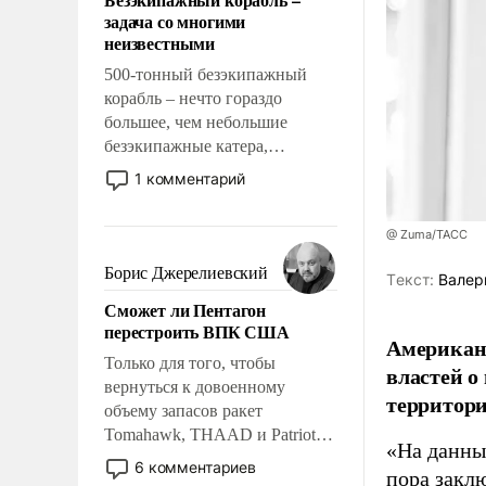
слабым, идти вперед и
задача со многими
адаптироваться.
неизвестными
500-тонный безэкипажный
корабль – нечто гораздо
большее, чем небольшие
безэкипажные катера,
применение которых уже
1 комментарий
стало обыденностью. Задача по
созданию такого корабля очень
@ Zuma/ТАСС
сложна и амбициозна. Однако
и ее реализация радикально
Борис Джерелиевский
Tекст:
Валер
поднимет наши боевые
Сможет ли Пентагон
возможности.
перестроить ВПК США
Американ
Только для того, чтобы
властей о
вернуться к довоенному
территори
объему запасов ракет
Tomahawk, THAAD и Patriot
«На данны
США потребуется более трех
6 комментариев
пора закл
лет. Даже небольшая война с