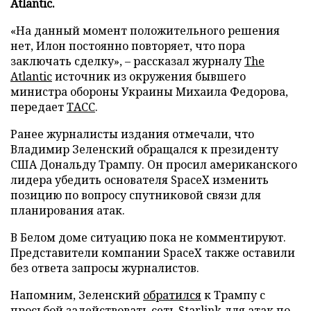
Atlantic.
«На данный момент положительного решения
нет, Илон постоянно повторяет, что пора
заключать сделку», – рассказал журналу
The
Atlantic
источник из окружения бывшего
министра обороны Украины Михаила Федорова,
передает
ТАСС
.
Ранее журналисты издания отмечали, что
Владимир Зеленский обращался к президенту
США Дональду Трампу. Он просил американского
лидера убедить основателя SpaceX изменить
позицию по вопросу спутниковой связи для
планирования атак.
В Белом доме ситуацию пока не комментируют.
Представители компании SpaceX также оставили
без ответа запросы журналистов.
Напомним, Зеленский
обратился
к Трампу с
просьбой задействовать сеть Starlink для атак по