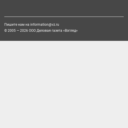
Пишите нам на
information@vz.ru
© 2005 — 2026 ООО Деловая газета «Взгляд»