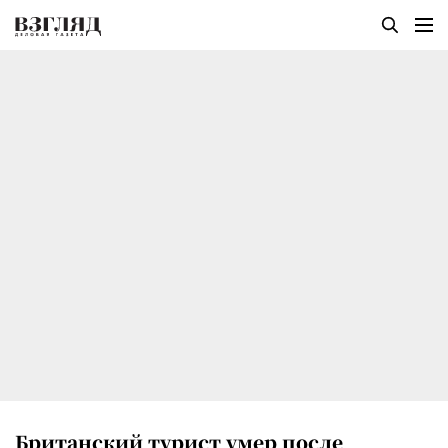
Британский турист умер после