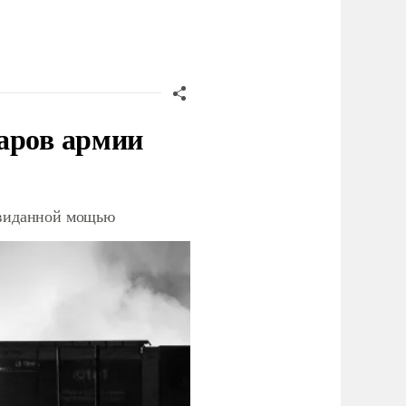
аров армии
невиданной мощью