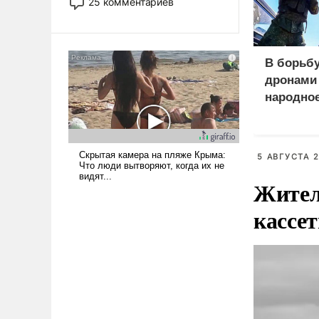
25 комментариев
использовать – так же, как
«бабка», «дед», – хотя бы в
образованной среде, потому
что оно уже несет негативные
В борьбу
коннотации.
дронами 
народно
5 АВГУСТА 2
Жител
кассе