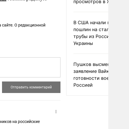
просмотров в X
В США начали пересмо
 сайте. О редакционной
пошлин на стальные
трубы из России и с
Украины
Пушков высмеял
заявление Вайкуле о
готовности воевать с
Россией
ников на российские