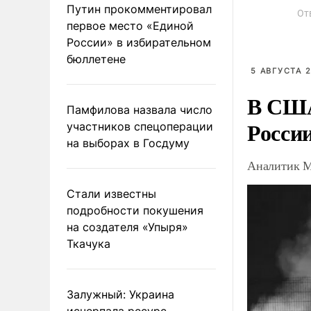
Путин прокомментировал
От
первое место «Единой
России» в избирательном
бюллетене
5 АВГУСТА 2
В США
Памфилова назвала число
Росси
участников спецоперации
на выборах в Госдуму
Аналитик М
Стали известны
подробности покушения
на создателя «Упыря»
Ткачука
Залужный: Украина
исчерпала ресурс