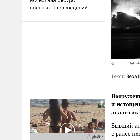
военных нововведений
@ REUTERS/Anato
Tекст:
Вера 
Вооруженн
и истоще
аналитик
Бывший ан
с ранее н