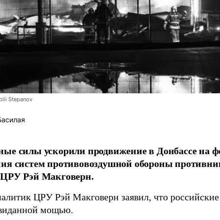
lii Stepanov
Басилая
ые силы ускорили продвижение в Донбассе на 
ния систем противовоздушной обороны противни
 ЦРУ Рэй Макговерн.
алитик ЦРУ Рэй Макговерн заявил, что российские 
евиданной мощью.