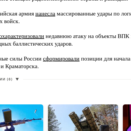
сийская армия
нанесла
массированные удары по лог
х войск.
охарактеризовали
недавнюю атаку на объекты ВПК в
ных баллистических ударов.
ные силы России
сформировали
позиции для начала
 и Краматорска.
И (6)
▼