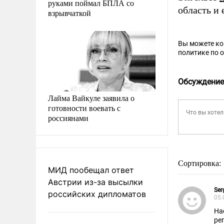
руками поймал БПЛА со
область и 
взрывчаткой
Вы можете к
политике по 
Обсуждение
Лайма Вайкуле заявила о
готовности воевать с
россиянами
Сортировка:
МИД пообещал ответ
Австрии из-за высылки
Ser
российских дипломатов
05.
На
ре