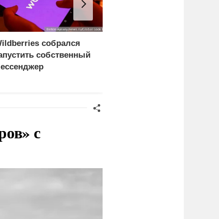
ildberries собрался
Ударами по складам в
апустить собственный
Киеве Россия вызывает
ессенджер
ресурсный голод ВСУ
ров» с