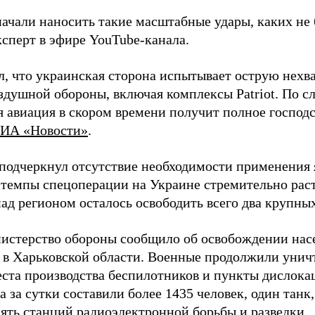
начали наносить такие масштабные удары, каких не 
ксперт в эфире YouTube-канала.
л, что украинская сторона испытывает острую нехв
здушной обороны, включая комплексы Patriot. По с
 авиация в скором времени получит полное господс
ИА «Новости»
.
подчеркнул отсутствие необходимости применения 
 темпы спецоперации на Украине стремительно раст
ад регионом осталось освободить всего два крупных
истерство обороны сообщило об освобождении нас
 в Харьковской области. Военные продолжили унич
еста производства беспилотников и пункты дислока
 за сутки составили более 1435 человек, один танк
пять станций радиоэлектронной борьбы и разведки.