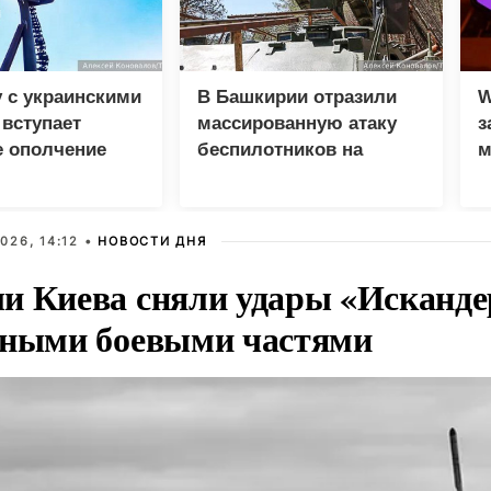
 с украинскими
В Башкирии отразили
W
вступает
массированную атаку
з
е ополчение
беспилотников на
м
предприятия
026, 14:12 •
НОВОСТИ ДНЯ
и Киева сняли удары «Исканде
тными боевыми частями