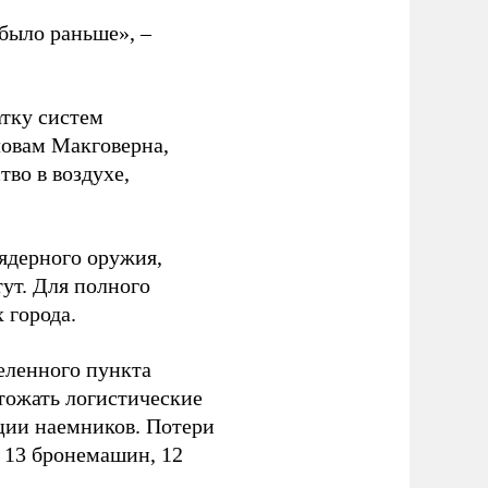
было раньше», –
атку систем
ловам Макговерна,
тво в воздухе,
ядерного оружия,
ут. Для полного
 города.
еленного пункта
тожать логистические
ции наемников. Потери
, 13 бронемашин, 12