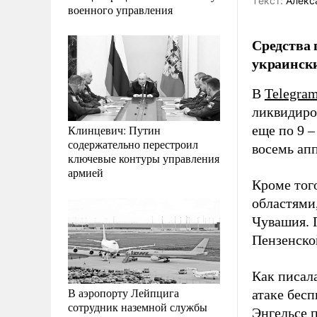
Tекст:
Алекс
военного управления
Средства 
украински
В
Telegra
ликвидиро
Клинцевич: Путин
еще по 9 
содержательно перестроил
восемь апп
ключевые контуры управления
армией
Кроме тог
областями,
Чувашия. 
Пензенско
Как писал
В аэропорту Лейпцига
атаке бесп
сотрудник наземной службы
Энгельсе