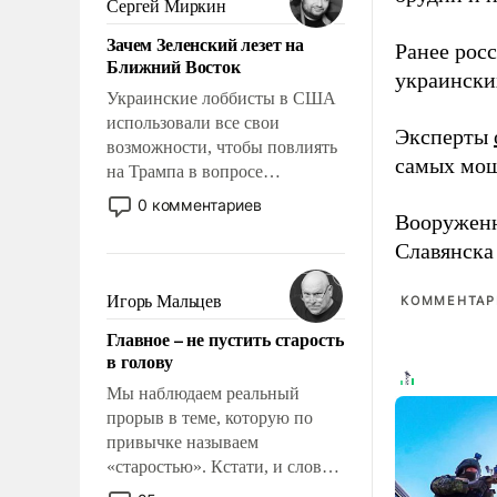
Сергей Миркин
стало всерьез обсуждаемой
Зачем Зеленский лезет на
идеей.
Ранее рос
Ближний Восток
украински
Украинские лоббисты в США
использовали все свои
Эксперты
возможности, чтобы повлиять
самых мощ
на Трампа в вопросе
предоставления вооружений
0 комментариев
Вооружен
своим нанимателям. Вероятно,
кому-то из тех, кто
Славянска
консультирует Киев, пришла в
голову мысль: хорошо бы
Игорь Мальцев
КОММЕНТАРИ
продемонстрировать, что
Главное – не пустить старость
Украина вступила в
в голову
вооруженное противостояние
с Ираном.
Мы наблюдаем реальный
прорыв в теме, которую по
привычке называем
«старостью». Кстати, и слово-
то это уже стараются не