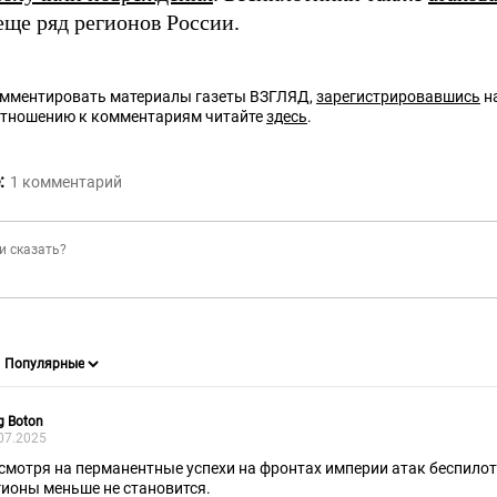
еще ряд регионов России.
омментировать материалы газеты ВЗГЛЯД,
зарегистрировавшись
на
отношению к комментариям читайте
здесь
.
:
1
комментарий
g Boton
07.2025
смотря на перманентные успехи на фронтах империи атак беспилот
гионы меньше не становится.