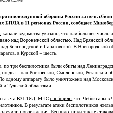
андра Юдина
противовоздушной обороны России за ночь сбили
х БПЛА в 11 регионах России, сообщает Минобо
m
-канале ведомства указано, что наибольшее число а
вано над Воронежской областью. Над Брянской обл
– над Белгородской и Саратовской. В Новгородской 
аратов, в Курской – шесть.
о, по три беспилотника были сбиты над Ленинградс
 по два – над Ростовской, Смоленской, Рязанской 
По одному аппарату было уничтожено над Московс
й и Тульской областями.
а газета ВЗГЛЯД, МЧС
сообщило
, что Чебоксары в
илотников. В результате атаки беспилотников жилые
получили повреждения
. Беспилотники также
атаков