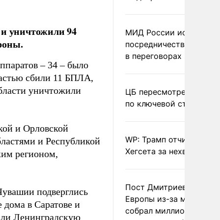
 и уничтожили 94
МИД России исключил
роны.
посредничество Герма
в переговорах по Украи
ппаратов – 34 – было
астью сбили 11 БПЛА,
области уничтожили
ЦБ пересмотрел прогно
по ключевой ставке
кой и Орловской
WP: Трамп отчитал
областями и Республикой
Хегсета за нехватку ра
ким регионом,
Пост Дмитриева о гибе
 Чувашии подверглись
Европы из-за мигранто
 дома в Саратове и
собрал миллион
али
Ленинградскую