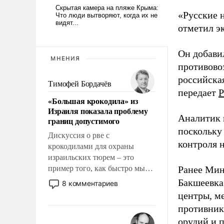
«Русские 
отметил э
Он добави
МНЕНИЯ
противово
российская
Тимофей Бордачёв
передает
Р
«Большая крокодила» из
Израиля показала проблему
Аналитик 
границ допустимого
поскольку
Дискуссия о рве с
контроля н
крокодилами для охраны
израильских тюрем – это
пример того, как быстро мы
Ранее Мин
двигаемся по пути
Бакшеевка
8 комментариев
революционных изменений.
центры, м
То, что несколько лет назад
противника
было образом для
орудий и 
псевдонаучной фантастики,