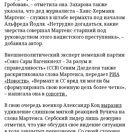
Гробовая», – отметила она. Захарова также
указала, что дед журналиста – Ханс-Херманн
Мартенс – служил в штабе вермахта под началом
Альфреда Йодля. «Нетрудно догадаться, какие
зверства совершал Мартенс-старший под
руководством этого нацистского преступника», –
добавила автор.
Внешнеполитический эксперт немецкой партии
«Союз Сары Вагенкнехт – За разум и
справедливость» (ССВ) Севим Дагделен также
раскритиковала слова Мартенса, передает
РИА
«Новости»
. «Вермахт и СС вряд ли могли бы
сформулировать свою военную цель более четко»,
– написала она в
соцсети .
В свою очередь военкор Александр Коц
выразил
удивление слишком мягкой реакцией Вучича на
слова Мартенса. Сербский лидер лишь дежурно
отметил, что уже обсудил свое видение ситуации
в ходе закрытых переговоров. Со своей стороны