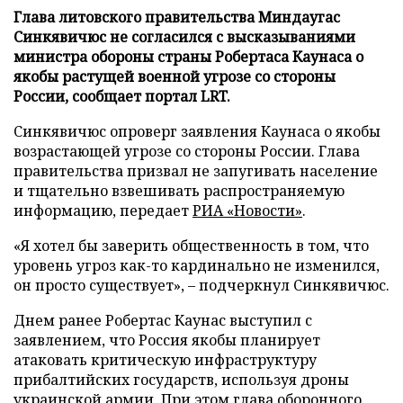
Глава литовского правительства Миндаугас
Синкявичюс не согласился с высказываниями
министра обороны страны Робертаса Каунаса о
якобы растущей военной угрозе со стороны
России, сообщает портал LRT.
Синкявичюс опроверг заявления Каунаса о якобы
возрастающей угрозе со стороны России. Глава
правительства призвал не запугивать население
и тщательно взвешивать распространяемую
информацию, передает
РИА «Новости»
.
«Я хотел бы заверить общественность в том, что
уровень угроз как-то кардинально не изменился,
он просто существует», – подчеркнул Синкявичюс.
Днем ранее Робертас Каунас выступил с
заявлением, что Россия якобы планирует
атаковать критическую инфраструктуру
прибалтийских государств, используя дроны
украинской армии. При этом глава оборонного