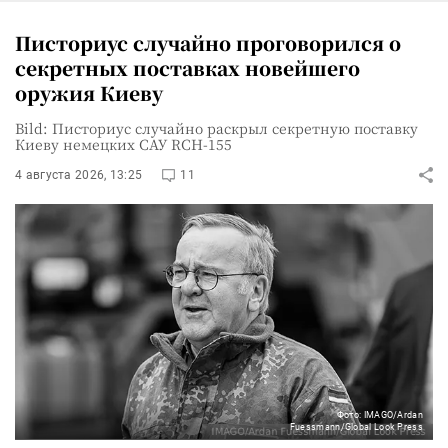
Писториус случайно проговорился о
секретных поставках новейшего
оружия Киеву
Bild: Писториус случайно раскрыл секретную поставку
Киеву немецких САУ RCH-155
4 августа 2026, 13:25
11
Фото: IMAGO/Ardan
Fuessmann/Global Look Press