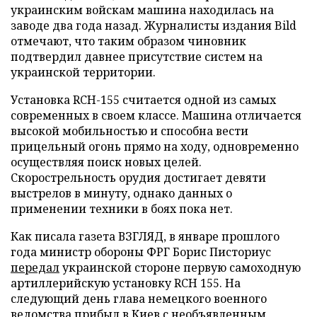
украинским войскам машина находилась на
заводе два года назад. Журналисты издания Bild
отмечают, что таким образом чиновник
подтвердил давнее присутствие систем на
украинской территории.
Установка RCH-155 считается одной из самых
современных в своем классе. Машина отличается
высокой мобильностью и способна вести
прицельный огонь прямо на ходу, одновременно
осуществляя поиск новых целей.
Скорострельность орудия достигает девяти
выстрелов в минуту, однако данных о
применении техники в боях пока нет.
Как писала газета ВЗГЛЯД, в январе прошлого
года министр обороны ФРГ Борис Писториус
передал
украинской стороне первую самоходную
артиллерийскую установку RCH 155. На
следующий день глава немецкого военного
ведомства
прибыл
в Киев с необъявленным