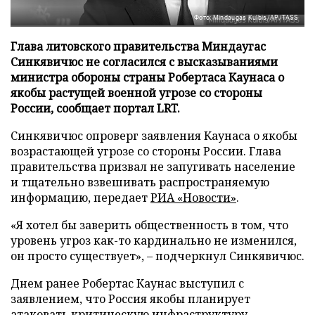
Фото: Mindaugas Kulbis/AP/TASS
Глава литовского правительства Миндаугас
Синкявичюс не согласился с высказываниями
министра обороны страны Робертаса Каунаса о
якобы растущей военной угрозе со стороны
России, сообщает портал LRT.
Синкявичюс опроверг заявления Каунаса о якобы
возрастающей угрозе со стороны России. Глава
правительства призвал не запугивать население
и тщательно взвешивать распространяемую
информацию, передает
РИА «Новости»
.
«Я хотел бы заверить общественность в том, что
уровень угроз как-то кардинально не изменился,
он просто существует», – подчеркнул Синкявичюс.
Днем ранее Робертас Каунас выступил с
заявлением, что Россия якобы планирует
атаковать критическую инфраструктуру