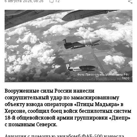
6 августа 2026, 08:26
12
Фото: Пресс-служба Минобороны РФ/
ТАСС
Вооруженные силы России нанесли
сокрушительный удар по замаскированному
объекту взвода операторов «Птицы Мадьяра» в
Херсоне, сообщил боец войск беспилотных систем
18-й общевойсковой армии группировки «Днепр»
с позывным Северск.
Авиация с помощью авиабомб ФАБ-500 нанесла