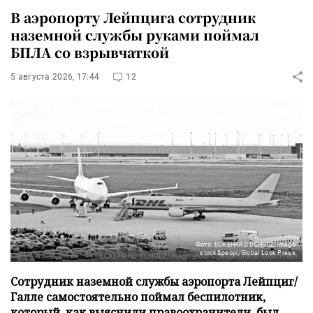
В аэропорту Лейпцига сотрудник
наземной службы руками поймал
БПЛА со взрывчаткой
5 августа 2026, 17:44
12
Фото: ECKEHARD SCHULZ/imago
stock&peopl/Global Look Press
Сотрудник наземной службы аэропорта Лейпциг/
Галле самостоятельно поймал беспилотник,
который, как выяснили правоохранители, был