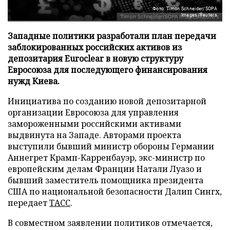
Фото: Timon Schneider/SOPA
Images/Reuters
Западные политики разработали план передачи
заблокированных российских активов из
депозитария Euroclear в новую структуру
Евросоюза для последующего финансирования
нужд Киева.
Инициатива по созданию новой депозитарной
организации Евросоюза для управления
замороженными российскими активами
выдвинута на Западе. Авторами проекта
выступили бывший министр обороны Германии
Аннегрет Крамп-Карренбауэр, экс-министр по
европейским делам Франции Натали Луазо и
бывший заместитель помощника президента
США по национальной безопасности Далип Сингх,
передает
ТАСС
.
В совместном заявлении политиков отмечается,