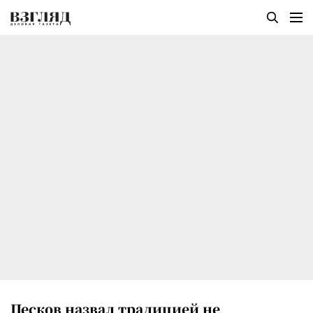
Песков назвал традицией не