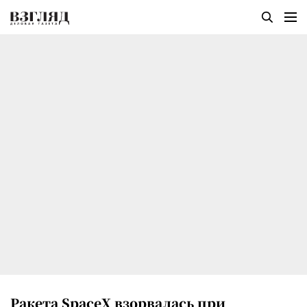
Ракета SpaceX взорвалась при