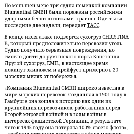
По меньшей мере три судна немецкой компании
Blumenthal GMBH были поражены российскими
ударными беспилотниками в районе Одессы за
последние две недели, передает
ТАСС
.
В конце июля атаке подвергся сухогруз CHRISTINA
B, который предположительно перевозил уголь.
Судно получило серьезные повреждения, но
смогло дойти до румынского порта Констанца.
Другой сухогруз, EMIL, в настоящее время
покинут экипажем и дрейфует примерно в 20
морских милях от побережья.
«Компания Blumenthal GMBH широко известна в
мире морских перевозок. Созданная в 1901 году в
Гамбурге она вошла в историю как один из
крупнейших перевозчиков, работавших перед
Второй мировой войной и в годы войны в
интересах фашистской Германии, в результате
чего к 1945 году она потеряла 100% своего флота»,
– сообщил источник агентства в сфере морских