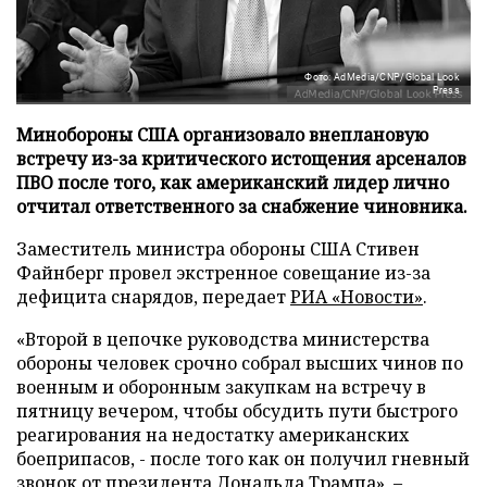
Фото: AdMedia/CNP/Global Look
Press
Минобороны США организовало внеплановую
встречу из-за критического истощения арсеналов
ПВО после того, как американский лидер лично
отчитал ответственного за снабжение чиновника.
Заместитель министра обороны США Стивен
Файнберг провел экстренное совещание из-за
дефицита снарядов, передает
РИА «Новости»
.
«Второй в цепочке руководства министерства
обороны человек срочно собрал высших чинов по
военным и оборонным закупкам на встречу в
пятницу вечером, чтобы обсудить пути быстрого
реагирования на недостатку американских
боеприпасов, - после того как он получил гневный
звонок от президента Дональда Трампа», –