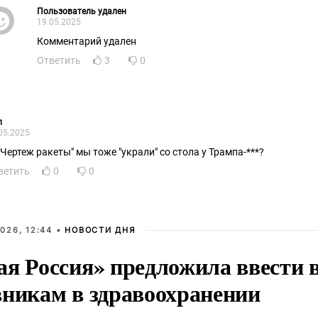
Пользователь удален
19.05.2025
Комментарий удален
Ответить
3
0
л
05.2025
 "Чертеж ракеты" мы тоже "украли" со стола у Трампа-***?
ветить
0
0
026, 12:44 •
НОВОСТИ ДНЯ
ая Россия» предложила ввести
вникам в здравоохранении