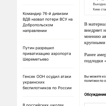
Командир 76-й дивизии
ВДВ назвал потери ВСУ на
В материа
Добропольском
внедряет 
направлении
мнению ав
крупными 
Путин разрешил
приватизацию аэропорта
Ранее аме
Шереметьево
подлодки 
Генсек ООН осудил атаки
Вы можете к
политике по 
украинских
беспилотников по России
Обсуждение
В российских школах