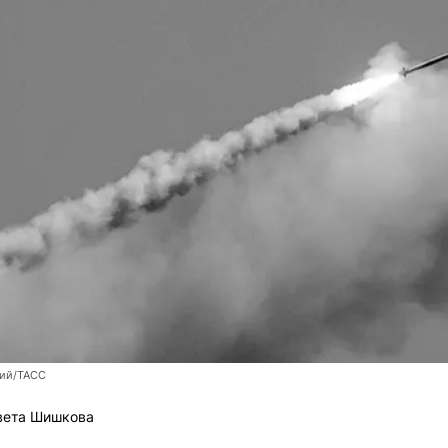
ий/ТАСС
вета Шишкова