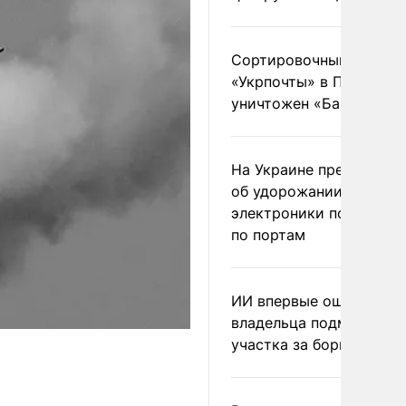
Сортировочный пункт
«Укрпочты» в Павлогра
уничтожен «Бандероль
На Украине предупреди
об удорожании китайс
электроники после уда
по портам
ИИ впервые оштрафова
владельца подмосковн
участка за борщевик