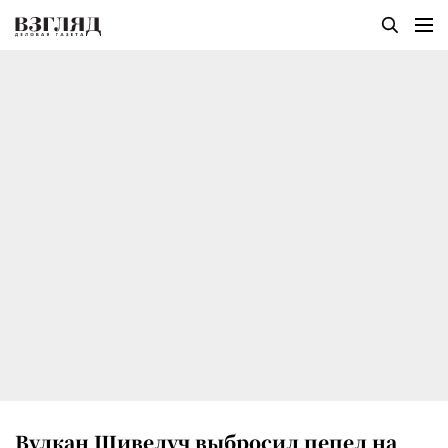
Вулкан Шивелуч выбросил пепел на