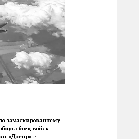
по замаскированному
ообщил боец войск
ки «Днепр» с