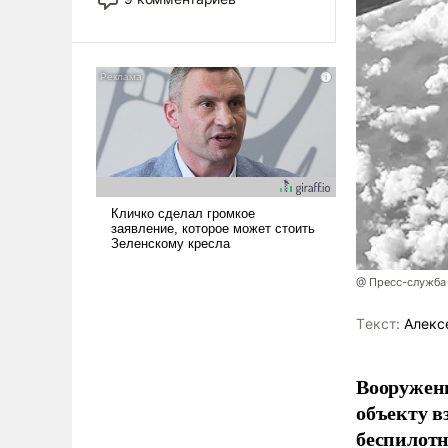
революционных изменений.
То, что несколько лет назад
было образом для
псевдонаучной фантастики,
стало всерьез обсуждаемой
идеей.
@ Пресс-служба
Tекст:
Алекс
Вооружен
объекту в
беспилотн