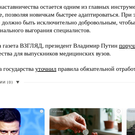
наставничества остается одним из главных инструм
, позволяя новичкам быстрее адаптироваться. При 
 должно быть исключительно добровольным, чтобы 
нального выгорания специалистов.
а газета ВЗГЛЯД, президент Владимир Путин
поруч
ества для выпускников медицинских вузов.
а государства
уточнил
правила обязательной отрабо
И (0)
▼
i
i