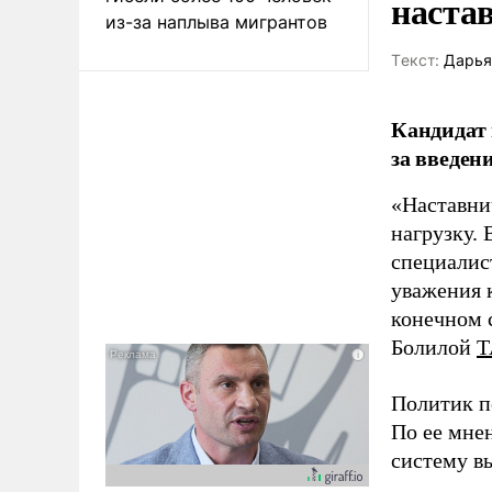
наста
из-за наплыва мигрантов
Tекст:
Дарья
Кандидат 
за введен
«Наставни
нагрузку. 
специалис
уважения к
конечном с
Болилой
Т
Политик п
По ее мне
систему в