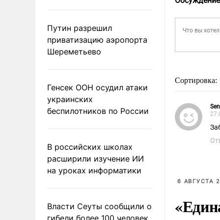
Обсуждение
Путин разрешил
приватизацию аэропорта
Шереметьево
Сортировка:
Генсек ООН осудил атаки
украинских
Sen
беспилотников по России
27.
За
От
В российских школах
расширили изучение ИИ
на уроках информатики
6 АВГУСТА 2
«Един
Власти Сеуты сообщили о
гибели более 100 человек