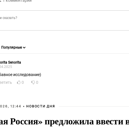
:
1
комментарий
orita Senorita
04.2025
бавное исследование)
ветить
0
0
026, 12:44 •
НОВОСТИ ДНЯ
ая Россия» предложила ввести