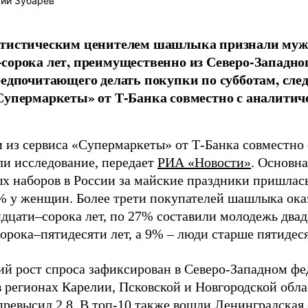
ий Зубарев
атистическим ценителем шашлыка признали мужч
сорока лет, преимущественно из Северо-Западно
редпочитающего делать покупки по субботам, след
Супермаркеты» от Т-Банка совместно с аналитич
 из сервиса «Супермаркеты» от Т-Банка совместно 
ли исследование, передает
РИА «Новости»
. Основн
 наборов в России за майские праздники пришлас
% у женщин. Более трети покупателей шашлыка оказ
идцати–сорока лет, по 27% составили молодежь два
орока–пятидесяти лет, а 9% – люди старше пятидес
й рост спроса зафиксирован в Северо-Западном фе
 регионах Карелии, Псковской и Новгородской обла
ревысил 2,8. В топ-10 также вошли Ленинградская 