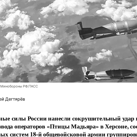
 Минобороны РФ/ТАСС
ей Дегтярёв
ные силы России нанесли сокрушительный удар 
звода операторов «Птицы Мадьяра» в Херсоне, с
ых систем 18-й общевойсковой армии группиров