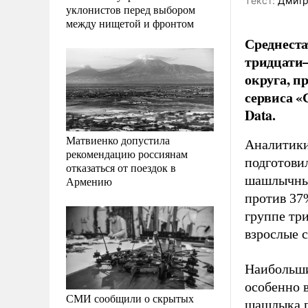
Tекст:
Дмитр
уклонистов перед выбором
между нищетой и фронтом
Среднест
тридцати–
округа, п
сервиса «
Data.
Матвиенко допустила
Аналитики
рекомендацию россиянам
подготови
отказаться от поездок в
шашлычных
Армению
против 37
группе тр
взрослые с
Наибольши
особенно в
СМИ сообщили о скрытых
шашлыка п