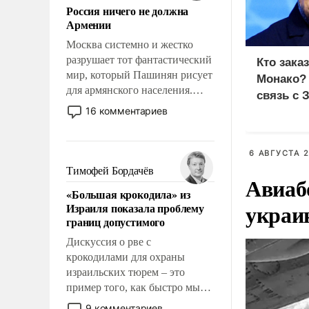
Россия ничего не должна
уязвимости США, например,
Армении
перед Китаем.
Москва системно и жестко
разрушает тот фантастический
Кто зака
мир, который Пашинян рисует
Монако?
для армянского населения.
связь с 
Мир, где политические
16 комментариев
прожекты будут безусловно
оплачиваться за счет
российских
6 АВГУСТА 2
налогоплательщиков и где
Тимофей Бордачёв
Авиаб
Еревану за свои поступки не
«Большая крокодила» из
нужно отвечать.
украи
Израиля показала проблему
границ допустимого
Дискуссия о рве с
крокодилами для охраны
израильских тюрем – это
пример того, как быстро мы
двигаемся по пути
9 комментариев