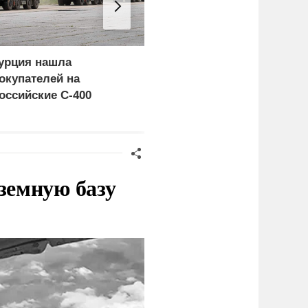
урция нашла
Россия больше не буде
окупателей на
церемониться - теперь
оссийские C-400
это законная цель в
Германии
земную базу