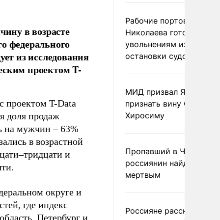
Рабочие портов Одессы
ину в возрасте
Николаева готовятся к
го федерального
увольнениям из-за
ует из исследования
остановки судоходства
еским проектом T-
МИД призвал Японию
с проектом T-Data
признать вину США за
ая доля продаж
Хиросиму
ь на мужчин – 63%
ались в возрастной
Пропавший в Черногор
дцати–тридцати и
россиянин найден
яти.
мертвым
деральном округе и
стей, где индекс
Россияне рассказали,
область, Петербург и