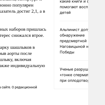
какие книги и фильмы
ционно популярен
помогают воспитывать
затель достиг 2,1, а в
детей
чных наборов пришлась
Альпинист допустил
терес снижался втрое.
обнаружение
предсмертной записки
Наговицыной на пике
арку шашлыков в
Победы
рыв аорты после
шлыку, включая
 также индивидуальную
Ученые разрушили миф
«гонке сперматозоидов
при оплодотворении
 сайте. О редакционной