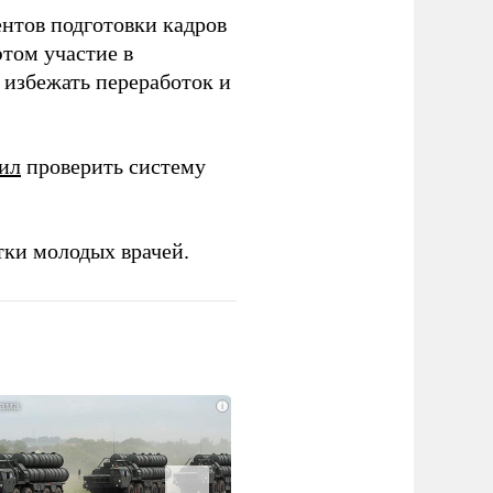
ентов подготовки кадров
этом участие в
избежать переработок и
ил
проверить систему
тки молодых врачей.
i