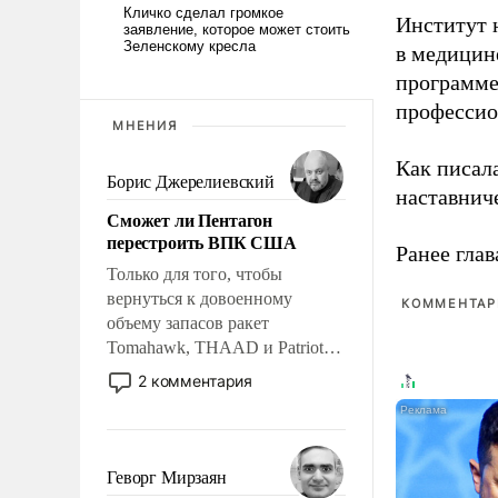
Институт 
в медицине
программе
профессио
МНЕНИЯ
Как писал
Борис Джерелиевский
наставнич
Сможет ли Пентагон
перестроить ВПК США
Ранее глав
Только для того, чтобы
вернуться к довоенному
КОММЕНТАРИ
объему запасов ракет
Tomahawk, THAAD и Patriot
США потребуется более трех
2 комментария
лет. Даже небольшая война с
Ираном опустошила
американские арсеналы.
Сложившаяся ситуация
Геворг Мирзаян
означает многолетний период