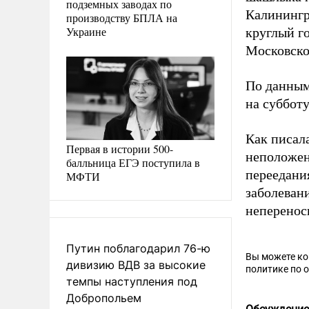
подземных заводах по
Калинингр
производству БПЛА на
Украине
круглый го
Московской
По данным
на субботу
Как писал
Первая в истории 500-
неположен
балльница ЕГЭ поступила в
переедани
МФТИ
заболеван
неперенос
Путин поблагодарил 76-ю
Вы можете к
дивизию ВДВ за высокие
политике по 
темпы наступления под
Добропольем