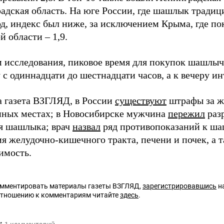
адская область. На юге России, где шашлык тради
д, индекс был ниже, за исключением Крыма, где пока
 области – 1,9.
 исследования, пиковое время для покупок шашлы
 с одиннадцати до шестнадцати часов, а к вечеру ин
а газета ВЗГЛЯД, в России
существуют
штрафы за ж
ных местах; в Новосибирске мужчина
пережил
раз
я шашлыка; врач
назвал
ряд противопоказаний к ша
ия желудочно-кишечного тракта, печени и почек, а
имость.
омментировать материалы газеты ВЗГЛЯД,
зарегистрировавшись
на
отношению к комментариям читайте
здесь
.