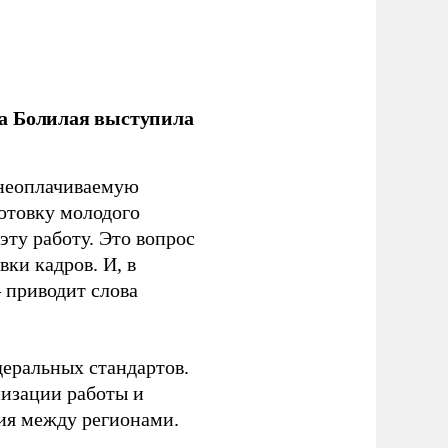
ла Болилая выступила
 неоплачиваемую
готовку молодого
ту работу. Это вопрос
ки кадров. И, в
– приводит слова
еральных стандартов.
низации работы и
ия между регионами.