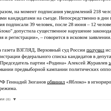
разом, на момент подписания уведомлений 218 чело
ми кандидатами на съезде. Непосредственно в дни 
я подписали 39 человек, после 28 июня – 12 челов
блоко" допустила существенное нарушение законода
 и регистрации», – говорится в исковом заявлении
а газета ВЗГЛЯД, Верховный суд России
получил
ис
гистрации федерального списка кандидатов в депут
 Председатель партии «Родина» Алексей Журавлев
з
вании предвыборной кампании политических оппо
РФ Геннадий Зюганов
обвинил
«Яблоко» в игнорир
 режима.
И (0)
▼