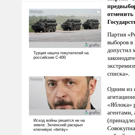
предвыбор
отменить 
Государст
Партия «Р
выборов в
допустил 
законодат
экстремиз
списка».
Одним из 
агитацион
«Яблока» 
агентами,
(принадле
Совокупная