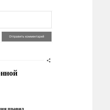
онной
ния правил