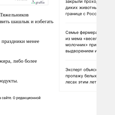
закрыли проходы для
диких животных на
границе с Россией
 Тяжельников
овить шашлык и избегать
Семье фермера Уолкер
из мема «веселый
е праздники менее
молочник» пригрозили
выдворением из Росси
жира, либо более
Эксперт объяснил
пропажу белых грибов 
родукты.
лесах этим летом
 сайте. О редакционной