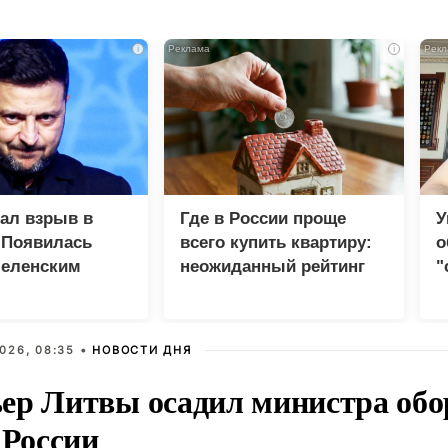
i
i
зал взрыв в
Где в России проще
У
 Появилась
всего купить квартиру:
о
Зеленским
неожиданный рейтинг
"
с
026, 08:35 •
НОВОСТИ ДНЯ
ер Литвы осадил министра обо
 России