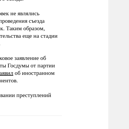
век не являлись
проведения съезда
ек. Таким образом,
тельства еще на стадии
.
ковое заявление об
аты Госдумы от партии
аявил
об иностранном
нентов.
овании преступлений