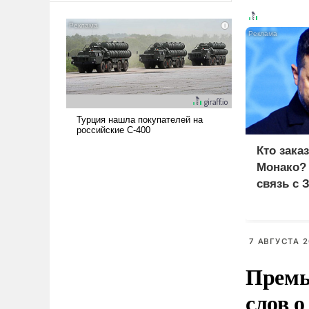
американские арсеналы.
Сложившаяся ситуация
означает многолетний период
уязвимости США, например,
перед Китаем.
Кто зака
Монако?
связь с 
7 АВГУСТА 2
Премь
слов о