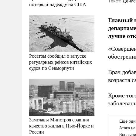
Tекст:
Денис
потеряли надежду на США
Главный 
департаме
лучше отк
«Совершен
Росатом сообщил о запуске
обострени
регулярных рейсов китайских
судов по Севморпути
Врач доба
возраста с
Кроме тог
заболеван
Замглавы Минстроя сравнил
качество жилья в Нью-Йорке и
России