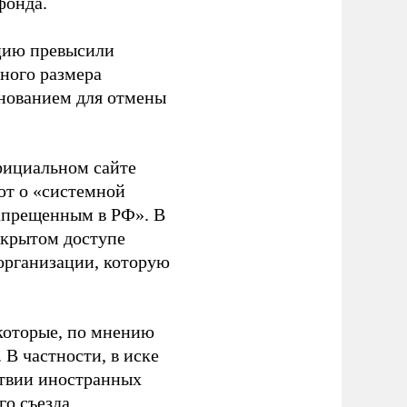
фонда.
ацию превысили
ного размера
основанием для отмены
фициальном сайте
ют о «системной
апрещенным в РФ». В
ткрытом доступе
организации, которую
которые, по мнению
В частности, в иске
тствии иностранных
о съезда.