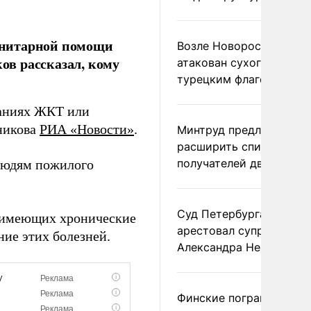
анитарной помощи
Возле Новороссийска
в рассказал, кому
атакован сухогруз под
турецким флагом
аниях ЖКТ или
ьникова
РИА «Новости»
.
Минтруд предложил
расширить список
получателей двух пенс
 людям пожилого
Суд Петербурга заочно
й, имеющих хронические
арестовал супругу
ние этих болезней.
Александра Невзорова
Финские пограничники