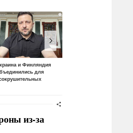
i
краина и Финляндия
Пощечина всей системе
бъединились для
правосудия: что
сокрушительных
натворил сын
анкций" против России
украинского олигарха
роны из-за