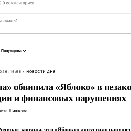
:
0
комментариев
026, 16:56 •
НОВОСТИ ДНЯ
на» обвинила «Яблоко» в незак
ции и финансовых нарушениях
вета Шишкова
одина» заявила, что «Яблоко» допустило наруше