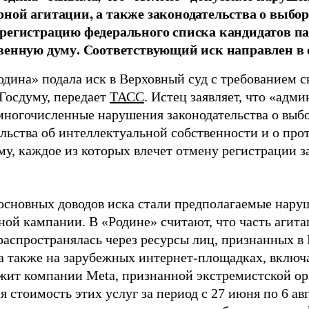
ной агитации, а также законодательства о выбор
регистрацию федерального списка кандидатов па
венную думу. Соответствующий иск направлен в с
одина» подала иск в Верховный суд с требованием с
 Госдуму, передает
ТАСС
. Истец заявляет, что «адм
многочисленные нарушения законодательства о выбор
ельства об интеллектуальной собственности и о про
му, каждое из которых влечет отмену регистрации 
основных доводов иска стали предполагаемые нару
ной кампании. В «Родине» считают, что часть агит
распространялась через ресурсы лиц, признанных 
 а также на зарубежных интернет-площадках, включа
жит компании Meta, признанной экстремистской ор
 стоимость этих услуг за период с 27 июня по 6 ав