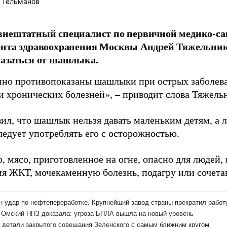
 Тельманов
внештатный специалист по первичной медико-с
нта здравоохранения Москвы Андрей Тяжельнико
азаться от шашлыка.
но противопоказаны шашлыки при острых заболев
и хронических болезней», – приводит слова Тяжел
вил, что шашлык нельзя давать маленьким детям, а
ледует употреблять его с осторожностью.
о, мясо, приготовленное на огне, опасно для люде
ия ЖКТ, мочекаменную болезнь, подагру или сочета