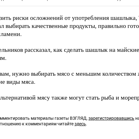
зить риски осложнений от употребления шашлыка,
ал выбирать качественные продукты, правильно гот
пламени.
ельников рассказал, как сделать шашлык на майски
ым.
овам, нужно выбирать мясо с меньшим количеством 
ие виды мяса.
льтернативой мясу также могут стать рыба и мореп
омментировать материалы газеты ВЗГЛЯД,
зарегистрировавшись
на
отношению к комментариям читайте
здесь
.