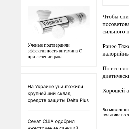
Чтобы сни
посоветов
сильного 
Ученые подтвердили
Ранее Тяж
эффективность витамина C
калорийн
при лечении рака
По его сл
диетическ
На Украине уничтожили
Хорошей а
крупнейший склад
средств защиты Delta Plus
Вы можете к
политике по 
Сенат США одобрил
ужесточение санкций