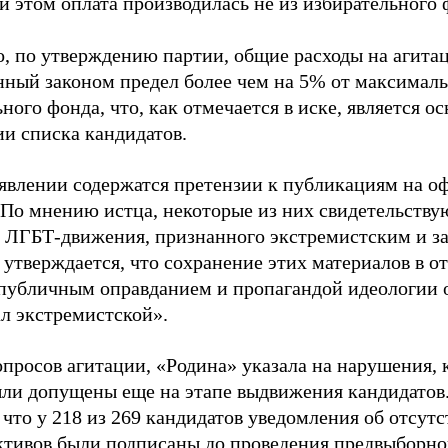
и этом оплата производилась не из избирательного 
о, по утверждению партии, общие расходы на агит
нный законом предел более чем на 5% от максималь
ного фонда, что, как отмечается в иске, является 
ии списка кандидатов.
аявлении содержатся претензии к публикациям на о
 По мнению истца, некоторые из них свидетельству
 ЛГБТ-движения, признанного экстремистским и з
 утверждается, что сохранение этих материалов в о
«публичным оправданием и пропагандой идеологии 
ал экстремистской».
просов агитации, «Родина» указала на нарушения, 
ыли допущены еще на этапе выдвижения кандидатов. 
 что у 218 из 269 кандидатов уведомления об отсу
активов были подписаны до проведения предвыборног