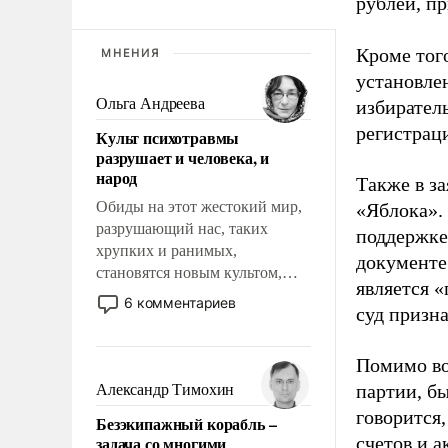
рублей, пр
Кроме тог
МНЕНИЯ
установле
Ольга Андреева
избиратель
регистрац
Культ психотравмы
разрушает и человека, и
народ
Также в з
Обиды на этот жестокий мир,
«Яблока».
разрушающий нас, таких
поддержке
хрупких и ранимых,
документе
становятся новым культом,
является 
постепенно вытесняя и
6 комментариев
суд призн
отменяя традиционное
требование к человеку – быть
мужественным и твердым под
Помимо во
ударами судьбы, брать на себя
партии, б
Александр Тимохин
ответственность, помогать
говорится,
Безэкипажный корабль –
слабым, идти вперед и
задача со многими
счетов и 