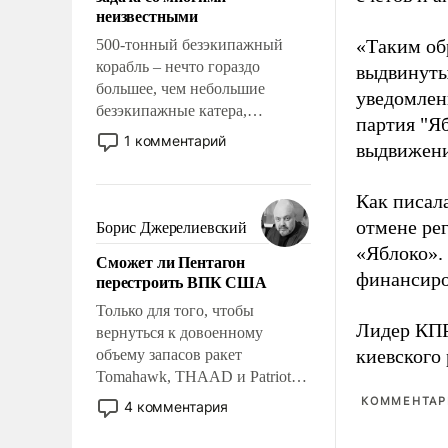
адаптироваться.
неизвестными
«Таким об
500-тонный безэкипажный
корабль – нечто гораздо
выдвинуты
большее, чем небольшие
уведомлени
безэкипажные катера,
партия "Я
применение которых уже
1 комментарий
выдвижения
стало обыденностью. Задача по
созданию такого корабля очень
сложна и амбициозна. Однако
Как писал
и ее реализация радикально
отмене ре
Борис Джерелиевский
поднимет наши боевые
«Яблоко».
Сможет ли Пентагон
возможности.
финансиро
перестроить ВПК США
Только для того, чтобы
Лидер КП
вернуться к довоенному
киевского
объему запасов ракет
Tomahawk, THAAD и Patriot
США потребуется более трех
КОММЕНТАРИ
4 комментария
лет. Даже небольшая война с
Ираном опустошила