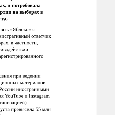
ах, и потребовала
ртии на выборах в
уд.
нять «Яблоко» с
инистративный ответчик
ах, в частности,
тиводействии
зарегистрированного
шения при ведении
ационных материалов
в России иностранными
я YouTube и Instagram
ганизацией).
густа превысила 55 млн