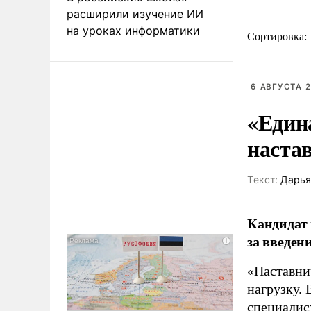
расширили изучение ИИ
на уроках информатики
Сортировка:
6 АВГУСТА 2
«Един
наста
Tекст:
Дарья
Кандидат 
за введен
«Наставни
нагрузку. 
специалис