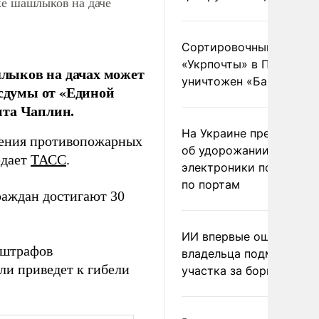
ке шашлыков на даче
Сортировочный пункт
«Укрпочты» в Павлогра
лыков на дачах может
уничтожен «Бандероль
осдумы от «Единой
ита Чаплин.
На Украине предупреди
шения противопожарных
об удорожании китайс
едает
ТАСС
.
электроники после уда
по портам
раждан достигают 30
ИИ впервые оштрафова
 штрафов
владельца подмосковн
ли приведет к гибели
участка за борщевик