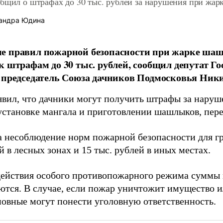
общил о штрафах до 30 тыс. рублей за нарушения при жар
андра Юдина
е правил пожарной безопасности при жарке шаш
к штрафам до 30 тыс. рублей, сообщил депутат Г
 председатель Союза дачников Подмосковья Ник
явил, что дачники могут получить штрафы за нару
установке мангала и приготовлении шашлыков, пер
 несоблюдение норм пожарной безопасности для г
й в лесных зонах и 15 тыс. рублей в иных местах.
действия особого противопожарного режима суммы
ются. В случае, если пожар уничтожит имущество и
новные могут понести уголовную ответственность.