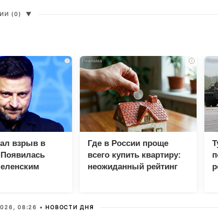
И (0)
▼
i
i
зал взрыв в
Где в России проще
Т
 Появилась
всего купить квартиру:
п
Зеленским
неожиданный рейтинг
р
026, 08:26 •
НОВОСТИ ДНЯ