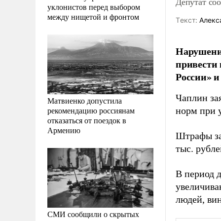
Депутат со
уклонистов перед выбором
между нищетой и фронтом
Tекст:
Алекс
Нарушени
привести 
России» и
Чаплин за
Матвиенко допустила
рекомендацию россиянам
норм при 
отказаться от поездок в
Армению
Штрафы за
тыс. рубле
В период 
увеличива
людей, ви
СМИ сообщили о скрытых