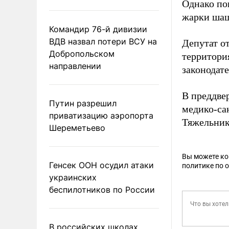
Однако по
жарки шаш
Командир 76-й дивизии
ВДВ назвал потери ВСУ на
Депутат о
Добропольском
территори
направлении
законодате
В преддве
Путин разрешил
медико-са
приватизацию аэропорта
Тяжельни
Шереметьево
Вы можете к
Генсек ООН осудил атаки
политике по 
украинских
беспилотников по России
В российских школах