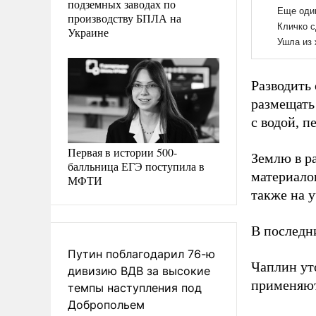
подземных заводах по
производству БПЛА на
Украине
Разводить 
размещать
с водой, п
Первая в истории 500-
Землю в р
балльница ЕГЭ поступила в
материалов
МФТИ
также на 
В последн
Путин поблагодарил 76-ю
Чаплин уто
дивизию ВДВ за высокие
применяют
темпы наступления под
Добропольем