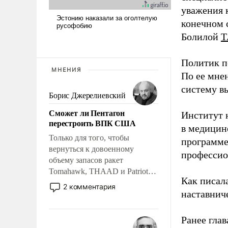
уважения к
конечном с
Болилой
Т
Политик п
МНЕНИЯ
По ее мне
систему в
Борис Джерелиевский
Сможет ли Пентагон
Институт 
перестроить ВПК США
в медицине
Только для того, чтобы
программе
вернуться к довоенному
профессио
объему запасов ракет
Tomahawk, THAAD и Patriot
Как писал
США потребуется более трех
2 комментария
наставнич
лет. Даже небольшая война с
Ираном опустошила
американские арсеналы.
Ранее глав
Сложившаяся ситуация