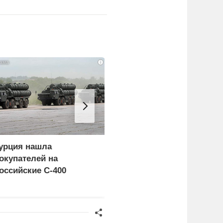
i
урция нашла
Россия больше не буде
окупателей на
церемониться - теперь
оссийские C-400
это законная цель в
Германии