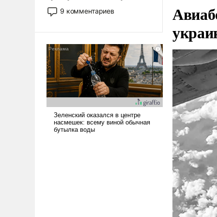
Авиаб
двигаемся по пути
9 комментариев
революционных изменений.
украи
То, что несколько лет назад
было образом для
псевдонаучной фантастики,
стало всерьез обсуждаемой
идеей.