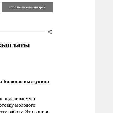
 выплаты
ла Болилая выступила
 неоплачиваемую
готовку молодого
ту работу. Это вопрос