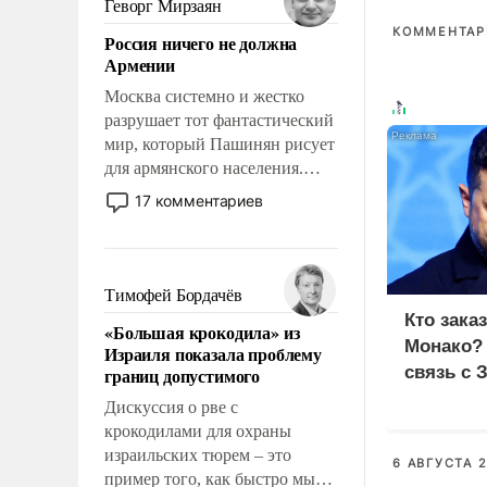
Геворг Мирзаян
означает многолетний период
КОММЕНТАРИ
Россия ничего не должна
уязвимости США, например,
Армении
перед Китаем.
Москва системно и жестко
разрушает тот фантастический
мир, который Пашинян рисует
для армянского населения.
Мир, где политические
17 комментариев
прожекты будут безусловно
оплачиваться за счет
российских
налогоплательщиков и где
Тимофей Бордачёв
Еревану за свои поступки не
Кто зака
«Большая крокодила» из
нужно отвечать.
Монако?
Израиля показала проблему
связь с 
границ допустимого
Дискуссия о рве с
крокодилами для охраны
израильских тюрем – это
6 АВГУСТА 2
пример того, как быстро мы