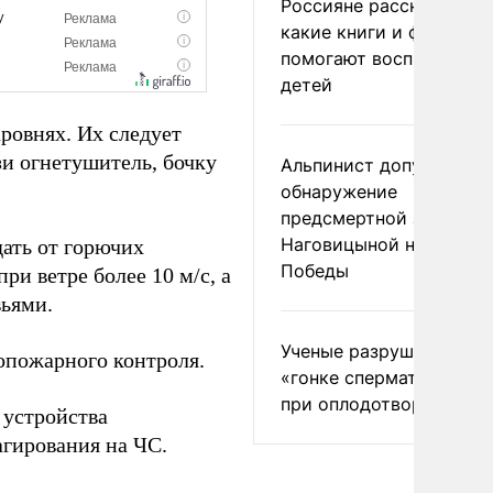
Россияне рассказали,
какие книги и фильмы
помогают воспитывать
детей
аровнях. Их следует
зи огнетушитель, бочку
Альпинист допустил
обнаружение
предсмертной записки
Наговицыной на пике
дать от горючих
Победы
ри ветре более 10 м/с, а
вьями.
Ученые разрушили миф
опожарного контроля.
«гонке сперматозоидов
при оплодотворении
 устройства
агирования на ЧС.