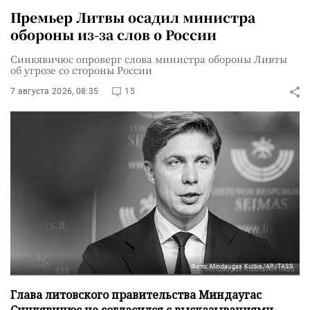
Премьер Литвы осадил министра
обороны из-за слов о России
Синкявичюс опроверг слова министра обороны Ливты
об угрозе со стороны России
7 августа 2026, 08:35
15
Фото: Mindaugas Kulbis/AP/TASS
Глава литовского правительства Миндаугас
Синкявичюс не согласился с высказываниями