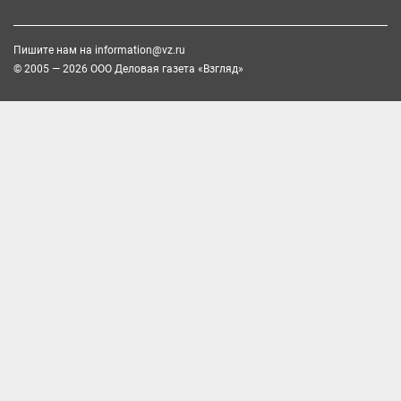
Пишите нам на
information@vz.ru
© 2005 — 2026 ООО Деловая газета «Взгляд»