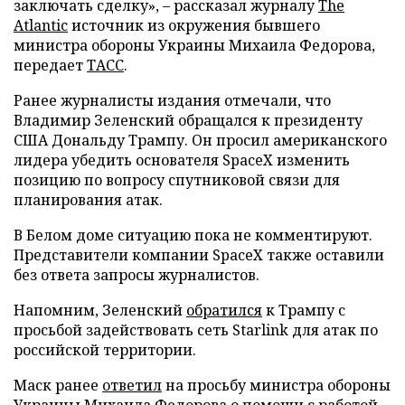
заключать сделку», – рассказал журналу
The
Atlantic
источник из окружения бывшего
министра обороны Украины Михаила Федорова,
передает
ТАСС
.
Ранее журналисты издания отмечали, что
Владимир Зеленский обращался к президенту
США Дональду Трампу. Он просил американского
лидера убедить основателя SpaceX изменить
позицию по вопросу спутниковой связи для
планирования атак.
В Белом доме ситуацию пока не комментируют.
Представители компании SpaceX также оставили
без ответа запросы журналистов.
Напомним, Зеленский
обратился
к Трампу с
просьбой задействовать сеть Starlink для атак по
российской территории.
Маск ранее
ответил
на просьбу министра обороны
Украины Михаила Федорова о помощи с работой