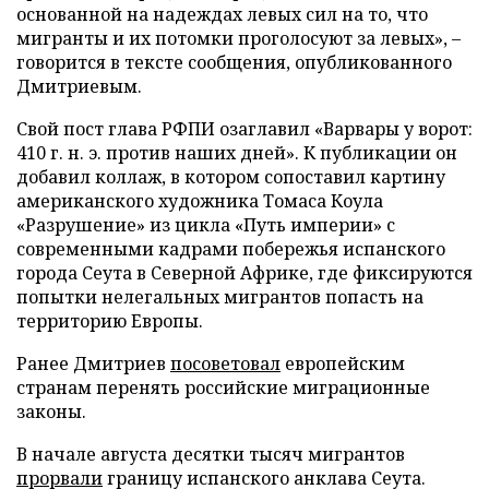
основанной на надеждах левых сил на то, что
мигранты и их потомки проголосуют за левых», –
говорится в тексте сообщения, опубликованного
Дмитриевым.
Свой пост глава РФПИ озаглавил «Варвары у ворот:
410 г. н. э. против наших дней». К публикации он
добавил коллаж, в котором сопоставил картину
американского художника Томаса Коула
«Разрушение» из цикла «Путь империи» с
современными кадрами побережья испанского
города Сеута в Северной Африке, где фиксируются
попытки нелегальных мигрантов попасть на
территорию Европы.
Ранее Дмитриев
посоветовал
европейским
странам перенять российские миграционные
законы.
В начале августа десятки тысяч мигрантов
прорвали
границу испанского анклава Сеута.