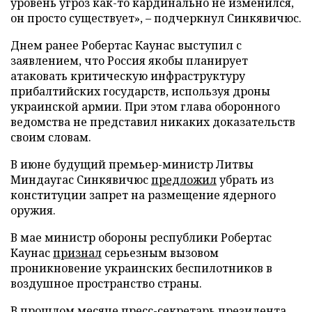
уровень угроз как-то кардинально не изменился,
он просто существует», – подчеркнул Синкявичюс.
Днем ранее Робертас Каунас выступил с
заявлением, что Россия якобы планирует
атаковать критическую инфраструктуру
прибалтийских государств, используя дроны
украинской армии. При этом глава оборонного
ведомства не представил никаких доказательств
своим словам.
В июне будущий премьер-министр Литвы
Миндаугас Синкявичюс
предложил
убрать из
конституции запрет на размещение ядерного
оружия.
В мае министр обороны республики Робертас
Каунас
признал
серьезным вызовом
проникновение украинских беспилотников в
воздушное пространство страны.
В прошлом месяце пресс-секретарь президента