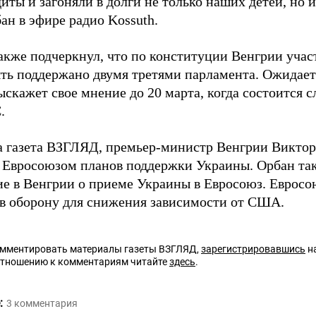
иты и загоняли в долги не только наших детей, но 
ан в эфире радио Kossuth.
акже подчеркнул, что по конституции Венгрии учас
ть поддержано двумя третями парламента. Ожидает
ыскажет свое мнение до 20 марта, когда состоится
.
а газета ВЗГЛЯД, премьер-министр Венгрии Викто
 Евросоюзом планов поддержки Украины. Орбан т
ие в Венгрии о приеме Украины в Евросоюз. Еврос
 в оборону для снижения зависимости от США.
омментировать материалы газеты ВЗГЛЯД,
зарегистрировавшись
на
отношению к комментариям читайте
здесь
.
:
3
комментария