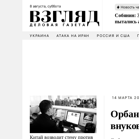
8 августа, суббота
Новость ч
Собянин: 
пытались 
УКРАИНА
АТАКА НА ИРАН
РОССИЯ И США
14 МАРТА 20
Орбан
внуко
Китай возводит стену против