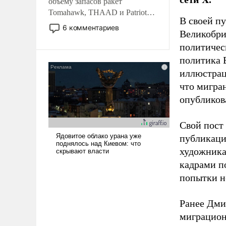
объему запасов ракет
Tomahawk, THAAD и Patriot
В своей п
США потребуется более трех
6 комментариев
Великобри
лет. Даже небольшая война с
Ираном опустошила
политичес
американские арсеналы.
политика 
Сложившаяся ситуация
иллюстрац
означает многолетний период
что мигран
уязвимости США, например,
опубликов
перед Китаем.
Свой пост 
публикаци
художника
кадрами п
попытки н
Ранее Дм
миграцион