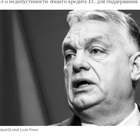
ил о недопустимости общего кредита ЕС для поддержания
dpa/GLobal Look Press