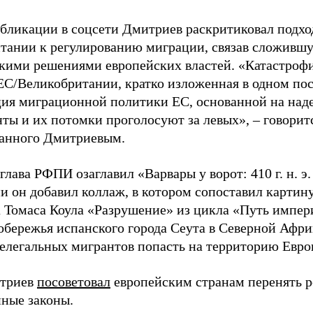
убликации в соцсети Дмитриев раскритиковал подхо
тании к регулированию миграции, связав сложивш
кими решениями европейских властей. «Катастроф
ЕС/Великобритании, кратко изложенная в одном пос
ия миграционной политики ЕС, основанной на наде
ты и их потомки проголосуют за левых», – говоритс
анного Дмитриевым.
глава РФПИ озаглавил «Варвары у ворот: 410 г. н. э
и он добавил коллаж, в котором сопоставил картин
 Томаса Коула «Разрушение» из цикла «Путь импе
обережья испанского города Сеута в Северной Афри
елегальных мигрантов попасть на территорию Евро
итриев
посоветовал
европейским странам перенять 
ные законы.