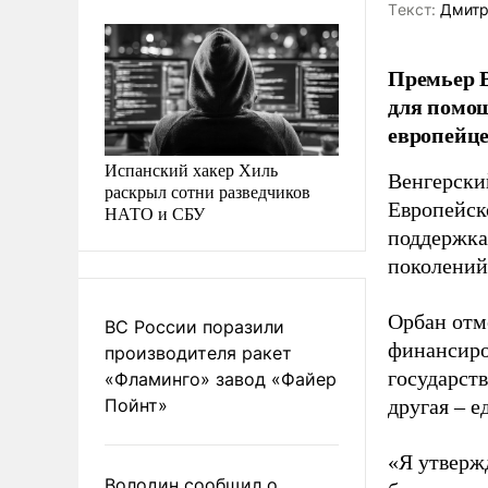
Tекст:
Дмитр
Премьер В
для помощ
европейце
Испанский хакер Хиль
Венгерски
раскрыл сотни разведчиков
Европейск
НАТО и СБУ
поддержка
поколений
Орбан отм
ВС России поразили
финансиро
производителя ракет
государст
«Фламинго» завод «Файер
Пойнт»
другая – е
«Я утверж
Володин сообщил о