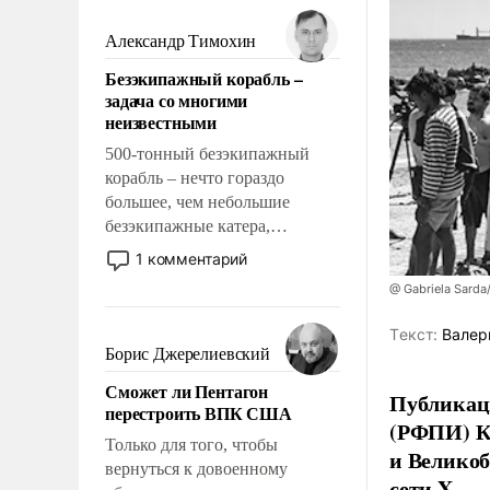
мужественным и твердым под
ударами судьбы, брать на себя
Александр Тимохин
ответственность, помогать
Безэкипажный корабль –
слабым, идти вперед и
задача со многими
адаптироваться.
неизвестными
500-тонный безэкипажный
корабль – нечто гораздо
большее, чем небольшие
безэкипажные катера,
применение которых уже
1 комментарий
стало обыденностью. Задача по
@ Gabriela Sarda
созданию такого корабля очень
сложна и амбициозна. Однако
Tекст:
Валер
и ее реализация радикально
Борис Джерелиевский
поднимет наши боевые
Сможет ли Пентагон
возможности.
Публикаци
перестроить ВПК США
(РФПИ) К
Только для того, чтобы
и Великоб
вернуться к довоенному
сети X.