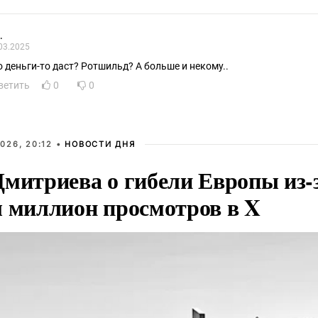
.
03.2025
о деньги-то даст? Ротшильд? А больше и некому..
ветить
0
0
026, 20:12 •
НОВОСТИ ДНЯ
Дмитриева о гибели Европы из-
л миллион просмотров в X