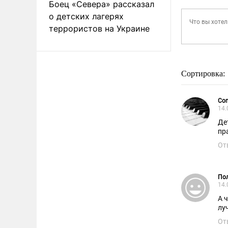
Боец «Севера» рассказал
о детских лагерях
террористов на Украине
Сортировка:
Сo
14.
Де
пр
От
По
14.
А 
лу
От