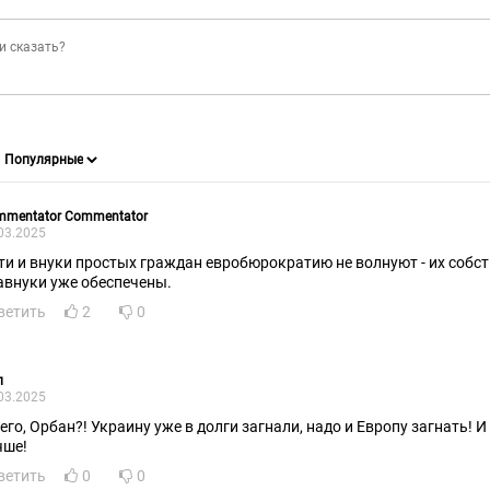
mmentator Commentator
03.2025
ти и внуки простых граждан евробюрократию не волнуют - их собст
авнуки уже обеспечены.
ветить
2
0
л
03.2025
чего, Орбан?! Украину уже в долги загнали, надо и Европу загнать! И
чше!
ветить
0
0