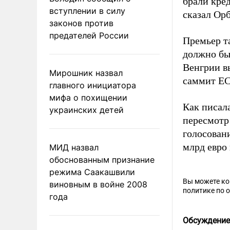
брали кред
вступлении в силу
сказал Орб
законов против
предателей России
Премьер т
должно бы
Венгрии в
Мирошник назвал
саммит ЕС
главного инициатора
мифа о похищении
Как писал
украинских детей
пересмотр
голосован
млрд евро
МИД назвал
обоснованным признание
режима Саакашвили
Вы можете к
виновным в войне 2008
политике по 
года
Обсуждение