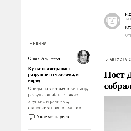
H.C
14.
Кт
От
МНЕНИЯ
Ольга Андреева
5 АВГУСТА 2
Культ психотравмы
Пост 
разрушает и человека, и
народ
собра
Обиды на этот жестокий мир,
разрушающий нас, таких
хрупких и ранимых,
становятся новым культом,
постепенно вытесняя и
9 комментариев
отменяя традиционное
требование к человеку – быть