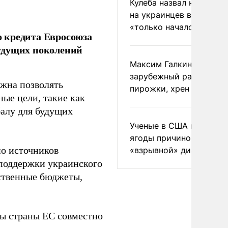
Кулеба назвал нападени
на украинцев в Польше
«только началом»
 кредита Евросоюза
удущих поколений
Максим Галкин добавил
зарубежный райдер
лжна позволять
пирожки, хрен и морс
ые цели, такие как
балу для будущих
Ученые в США назвали 
ягоды причиной
но источников
«взрывной» диареи
поддержки украинского
бственные бюджеты,
бы страны ЕС совместно