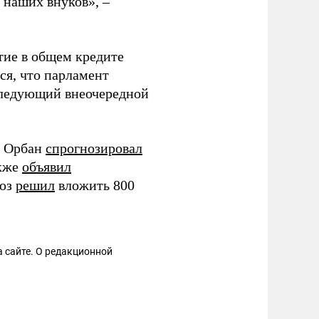
и наших внуков», –
тие в общем кредите
ся, что парламент
 следующий внеочередной
р Орбан
спрогнозировал
акже
объявил
оюз
решил
вложить 800
 сайте. О редакционной