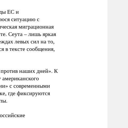
ды ЕС и
уюся ситуацию с
ическая миграционная
те. Сеута – лишь яркая
ждах левых сил на то,
я в тексте сообщения,
. против наших дней». К
у американского
рии» с современными
ке, где фиксируются
пы.
российские