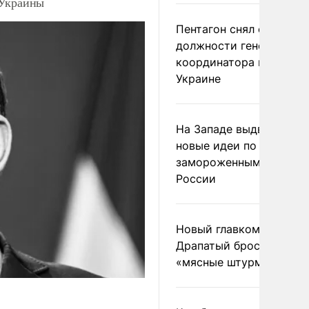
 Украины
Пентагон снял с
должности генерала-
координатора помощи
Украине
На Западе выдвинули
новые идеи по
замороженным актива
России
Новый главком ВСУ
Драпатый бросил солда
«мясные штурмы»