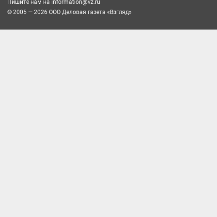
Пишите нам на
information@vz.ru
© 2005 — 2026 ООО Деловая газета «Взгляд»