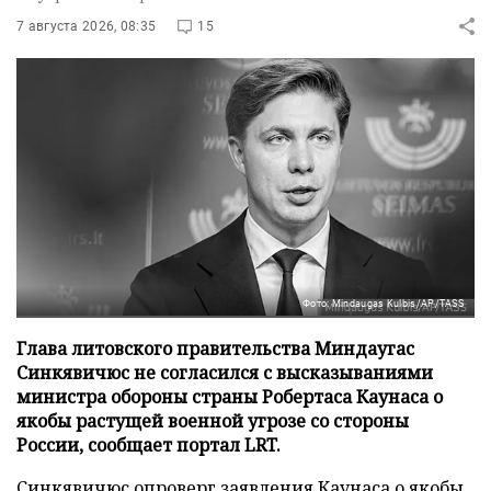
7 августа 2026, 08:35
15
Фото: Mindaugas Kulbis/AP/TASS
Глава литовского правительства Миндаугас
Синкявичюс не согласился с высказываниями
министра обороны страны Робертаса Каунаса о
якобы растущей военной угрозе со стороны
России, сообщает портал LRT.
Синкявичюс опроверг заявления Каунаса о якобы