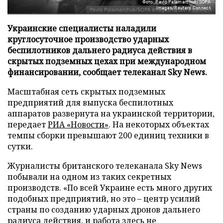
Фото: Pavlo Palamarchuk/SOPA
Images/Reuters Connect
Украинские специалисты наладили
круглосуточное производство ударных
беспилотников дальнего радиуса действия в
скрытых подземных цехах при международном
финансировании, сообщает телеканал Sky News.
Масштабная сеть скрытых подземных
предприятий для выпуска беспилотных
аппаратов развернута на украинской территории,
передает
РИА «Новости»
. На некоторых объектах
темпы сборки превышают 200 единиц техники в
сутки.
Журналисты британского телеканала Sky News
побывали на одном из таких секретных
производств. «По всей Украине есть много других
подобных предприятий, но это – центр усилий
страны по созданию ударных дронов дальнего
радиуса действия, и работа здесь не