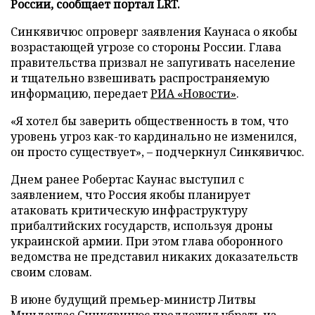
России, сообщает портал LRT.
Синкявичюс опроверг заявления Каунаса о якобы
возрастающей угрозе со стороны России. Глава
правительства призвал не запугивать население
и тщательно взвешивать распространяемую
информацию, передает
РИА «Новости»
.
«Я хотел бы заверить общественность в том, что
уровень угроз как-то кардинально не изменился,
он просто существует», – подчеркнул Синкявичюс.
Днем ранее Робертас Каунас выступил с
заявлением, что Россия якобы планирует
атаковать критическую инфраструктуру
прибалтийских государств, используя дроны
украинской армии. При этом глава оборонного
ведомства не представил никаких доказательств
своим словам.
В июне будущий премьер-министр Литвы
Миндаугас Синкявичюс
предложил
убрать из