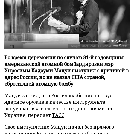
Фото: Kenjiro Matsuo/AFLO/Global
Look Press
Во время церемонии по случаю 81-й годовщины
американской атомной бомбардировки мэр
Хиросимы Кадзуми Мацуи выступил с критикой в
адрес России, но не назвал США страной,
сбросившей атомную бомбу.
Мацуи заявил, что Россия якобы «использует
ядерное оружие в качестве инструмента
запугивания», и связал это с действиями на
Украине, передает
ТАСС
.
Свое выступление Мацуи начал без прямого
упоминания России, называя ее «большой