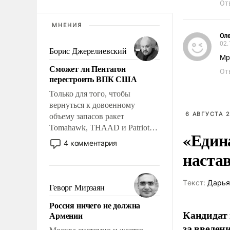
От
МНЕНИЯ
Оле
02.
Борис Джерелиевский
Мр
Сможет ли Пентагон
От
перестроить ВПК США
Только для того, чтобы
вернуться к довоенному
6 АВГУСТА 2
объему запасов ракет
Tomahawk, THAAD и Patriot
«Един
США потребуется более трех
4 комментария
лет. Даже небольшая война с
наста
Ираном опустошила
американские арсеналы.
Tекст:
Дарья
Сложившаяся ситуация
Геворг Мирзаян
означает многолетний период
Россия ничего не должна
уязвимости США, например,
Кандидат 
Армении
перед Китаем.
за введен