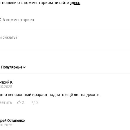
отношению к комментариям читайте
здесь
.
:
6
комментариев
итрий К
10.2025
жно пенсионный возраст поднять ещё лет на десять.
ветить
2
2
рей Остапенко
10.2025