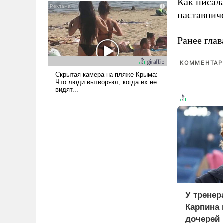
Как писал
псевдонаучной фантастики,
наставнич
стало всерьез обсуждаемой
идеей.
Ранее глав
КОММЕНТАРИ
У тренер
Карпина 
дочерей