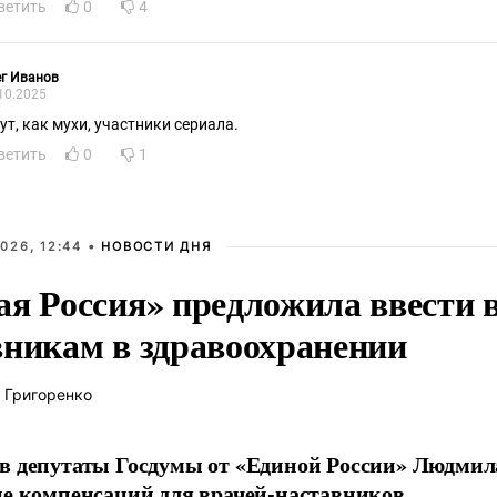
ветить
0
4
г Иванов
10.2025
ут, как мухи, участники сериала.
ветить
0
1
026, 12:44 •
НОВОСТИ ДНЯ
ая Россия» предложила ввести
вникам в здравоохранении
 Григоренко
в депутаты Госдумы от «Единой России» Людми
ие компенсаций для врачей-наставников.