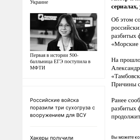
Украине
сериалах,
Об этом с
российски
разбитых ф
«Морские 
Первая в истории 500-
На прошло
балльница ЕГЭ поступила в
МФТИ
Александр
«Тамбовск
Причины с
Ранее соо
Российские войска
поразили три сухогруза с
разбитых 
вооружением для ВСУ
продолжит
Хакеры получили
Вы можете к