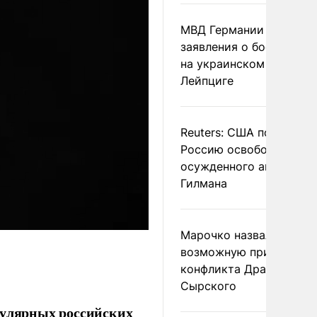
МВД Германии отвергл
заявления о боеприпас
на украинском самолет
Лейпциге
Reuters: США попросил
Россию освободить
осужденного американ
Гилмана
Марочко назвал
возможную причину
конфликта Драпатого и
Сырского
пулярных российских