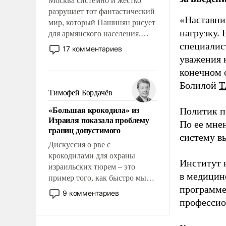
Москва системно и жестко
разрушает тот фантастический
«Наставни
мир, который Пашинян рисует
нагрузку. 
для армянского населения.
Мир, где политические
специалис
17 комментариев
прожекты будут безусловно
уважения к
оплачиваться за счет
конечном с
российских
Болилой
Т
налогоплательщиков и где
Тимофей Бордачёв
Еревану за свои поступки не
«Большая крокодила» из
Политик п
нужно отвечать.
Израиля показала проблему
По ее мне
границ допустимого
систему в
Дискуссия о рве с
крокодилами для охраны
Институт 
израильских тюрем – это
в медицине
пример того, как быстро мы
программе
двигаемся по пути
9 комментариев
революционных изменений.
профессио
То, что несколько лет назад
было образом для