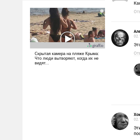
Ка
От
Але
02.
Эт
От
Хо
02.
Эт
по