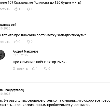
киие 10? Сказала же Голикова до 120 будем жить)
ветить
1
1
ксандр serf
10.2025
о тот что про лимонию поёт? Фотку западло тиснуть?
ветить
0
2
Андрей Максимов
02.10.2025
Про Лимонию поёт Виктор Рыбин.
Ответить
1
0
ма Неандерталец
10.2025
их 3-е разрядных сериалов столько наклепали...что скоро все нов
святить...только жизненным проблемам их участников.