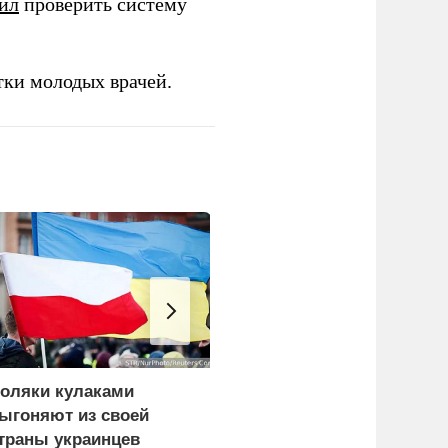
ил
проверить систему
тки молодых врачей.
оляки кулаками
Импорт нефти из
ыгоняют из своей
Саудовской Аравии в
траны украинцев
США упал до нуля