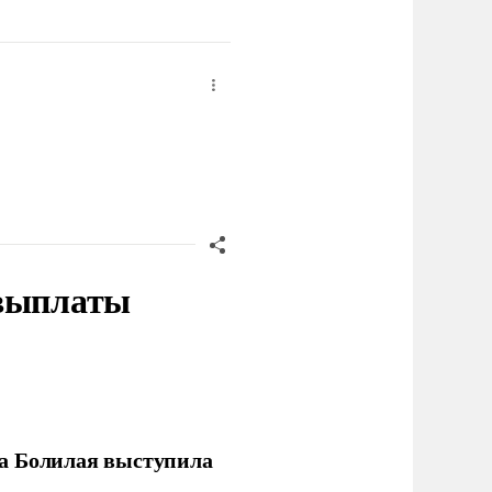
 выплаты
ла Болилая выступила