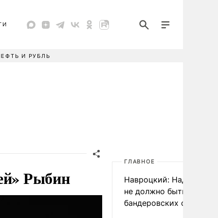
ТИ
НЕФТЬ И РУБЛЬ
ГЛАВНОЕ
рей» Рыбин
Навроцкий: Над Польш
не должно быть
бандеровских флагов