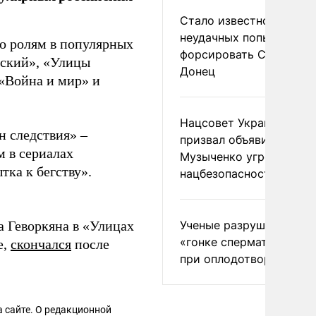
Стало известно о
неудачных попытках ВС
по ролям в популярных
форсировать Северски
вский», «Улицы
Донец
 «Война и мир» и
Нацсовет Украины по Т
н следствия» –
призвал объявить
м в сериалах
Музыченко угрозой
ка к бегству».
нацбезопасности
Ученые разрушили миф
а Геворкяна в «Улицах
«гонке сперматозоидов
е,
скончался
после
при оплодотворении
 сайте. О редакционной