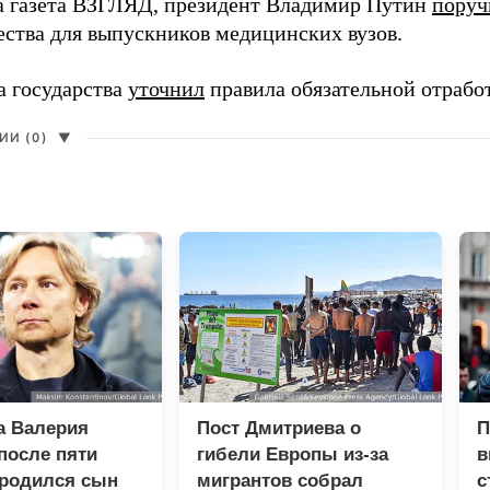
а газета ВЗГЛЯД, президент Владимир Путин
поруч
ества для выпускников медицинских вузов.
а государства
уточнил
правила обязательной отрабо
И (0)
▼
а Валерия
Пост Дмитриева о
П
после пяти
гибели Европы из-за
в
 родился сын
мигрантов собрал
с