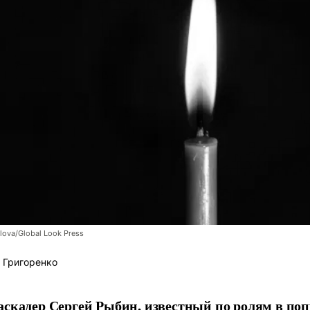
lova/Global Look Press
 Григоренко
аскадер Сергей Рыбин, известный по ролям в по