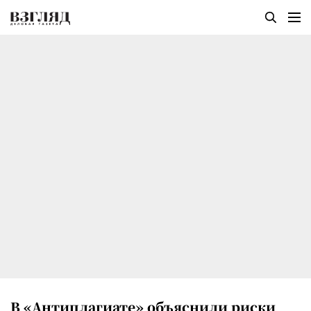
В «Антиплагиате» объяснили риски