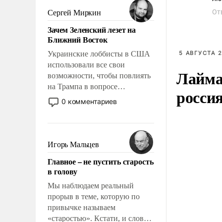
псевдонаучной фантастики,
От
Сергей Миркин
стало всерьез обсуждаемой
Зачем Зеленский лезет на
идеей.
Ближний Восток
Украинские лоббисты в США
5 АВГУСТА 2
использовали все свои
Лайма 
возможности, чтобы повлиять
на Трампа в вопросе
росси
предоставления вооружений
0 комментариев
своим нанимателям. Вероятно,
кому-то из тех, кто
консультирует Киев, пришла в
голову мысль: хорошо бы
Игорь Мальцев
продемонстрировать, что
Главное – не пустить старость
Украина вступила в
в голову
вооруженное противостояние
с Ираном.
Мы наблюдаем реальный
прорыв в теме, которую по
привычке называем
«старостью». Кстати, и слово-