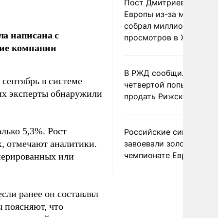
Пост Дмитриева о гибе
Европы из-за мигранто
собрал миллион
ла написана с
просмотров в X
ние компании
В РЖД сообщили о
 сентябрь в системе
четвертой попытке
них эксперты обнаружили
продать Рижский вокза
олько 5,3%. Рост
Российские синхронис
х, отмечают аналитики.
завоевали золото на
чемпионате Европы
нерированных или
если ранее он составлял
 поясняют, что