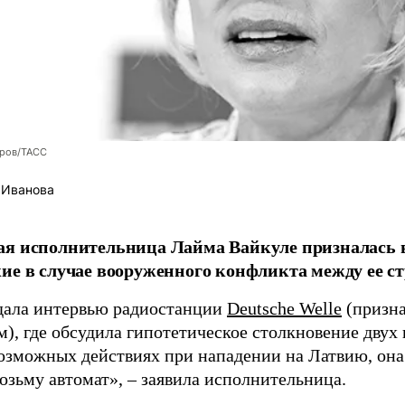
оров/ТАСС
 Иванова
я исполнительница Лайма Вайкуле призналась в
ие в случае вооруженного конфликта между ее ст
дала интервью радиостанции
Deutsche Welle
(призна
), где обсудила гипотетическое столкновение двух 
возможных действиях при нападении на Латвию, она
возьму автомат», – заявила исполнительница.