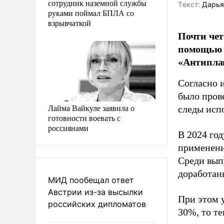
сотрудник наземной службы
Tекст:
Дарья
руками поймал БПЛА со
взрывчаткой
Почти чет
помощью и
«Антипла
Согласно 
было пров
Лайма Вайкуле заявила о
следы исп
готовности воевать с
россиянами
В 2024 год
применени
Среди вып
доработан
МИД пообещал ответ
Австрии из-за высылки
При этом у
российских дипломатов
30%, то т