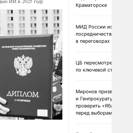
щью ИИ в 2025 году
Краматорске
МИД России исключил
посредничество Герма
в переговорах по Украи
ЦБ пересмотрел прогно
по ключевой ставке
Миронов призвал Миню
и Генпрокуратуру
проверить «Яблоко»
перед выборами