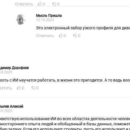
Ответить
0
0
Мысль Пришла
10.10.2025
Это электронный забор узкого профиля для дива
Ответить
0
0
адимир Дорофккв
10.2025
 хоть с ИИ научатся работать, в жизни это пригодится. А то ведь во
ветить
0
0
ылев Алексей
10.2025
иветствую использование ИИ во всех областях деятельности челов
зностороннего опыта людей и обобщенный в базы данных, поможе
бую задачу. Если его используют студенты, пусть его используют и