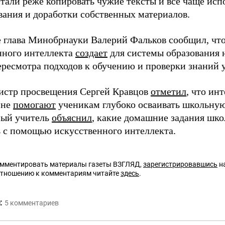
стали реже копировать чужие тексты и все чаще исп
вания и доработки собственных материалов.
е глава Минобрнауки Валерий Фальков сообщил, чт
нного интеллекта
создает
для системы образования 
ересмотра подходов к обучению и проверки знаний 
истр просвещения Сергей Кравцов
отметил
, что ин
 не
помогают
ученикам глубоко осваивать школьну
ный учитель
объяснил
, какие домашние задания шко
 с помощью искусственного интеллекта.
омментировать материалы газеты ВЗГЛЯД,
зарегистрировавшись
на
отношению к комментариям читайте
здесь
.
:
5
комментариев