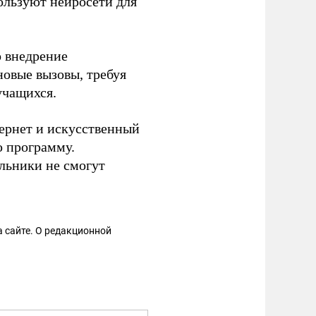
ользуют нейросети для
о внедрение
новые вызовы, требуя
учащихся.
тернет и искусственный
ю программу.
льники не смогут
 сайте. О редакционной