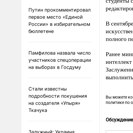
студенты 
редактиро
Путин прокомментировал
первое место «Единой
В сентябр
России» в избирательном
искусстве
бюллетене
полного п
Памфилова назвала число
Ранее мин
участников спецоперации
интеллект
на выборах в Госдуму
Заслужен
выполнить
Стали известны
подробности покушения
Вы можете к
на создателя «Упыря»
политике по 
Ткачука
Обсуждение
Залужный: Украина