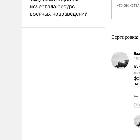
исчерпала ресурс
военных нововведений
Сортировка:
Вл
10.
Кх
по
фо
за
Ch
И 
От