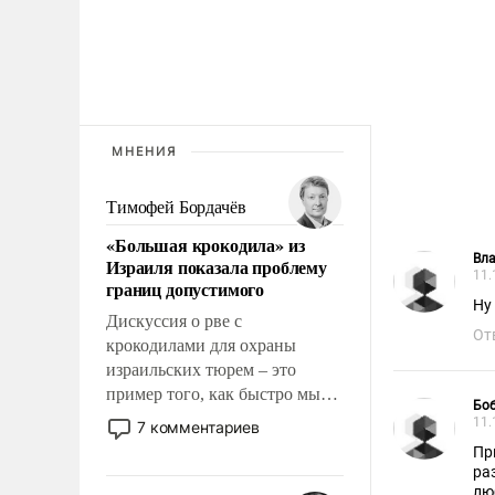
МНЕНИЯ
Тимофей Бордачёв
«Большая крокодила» из
Вл
Израиля показала проблему
11.
границ допустимого
Ну
Дискуссия о рве с
От
крокодилами для охраны
израильских тюрем – это
пример того, как быстро мы
Боб
двигаемся по пути
11.
7 комментариев
революционных изменений.
Пр
То, что несколько лет назад
ра
было образом для
лю