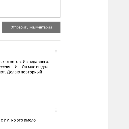
ых ответов. Из недавнего:
еля... И... Он мне выдал
ают. Делаю повторный
с ИИ, но это имело