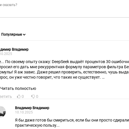
адимир Владимир
10.2025
е... По своему опыту скажу: DeepSeek выдаёт процентов 30 ошибочн
просил его дать мне рекуррентная формулу параметров фильтра Бесс
рмулы! Я аж завис. Даже решил проверить, естественно, чушь выд
прос, он уже честно говорит, что таких не существует.
atGPT даёт ошибок даже больше.
что можно сказать о таких "работах" студентов?
Читать полностью
ветить
0
0
Владимир Владимир
10.10.2025
Я бы даже готов бы смириться, если бы они просто сдирали 
практическую пользу...