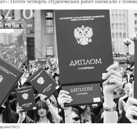
ат»: Почти четверть студенческих работ написали с помо
фулин/ТАСС