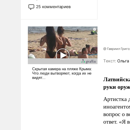
то это уже стараются не
25 комментариев
использовать – так же, как
«бабка», «дед», – хотя бы в
образованной среде, потому
что оно уже несет негативные
коннотации.
@ Гавриил Григ
Tекст:
Ольга
Латвийска
руки оруж
Артистка 
иноагентом
вопрос о 
ответ. «Я 