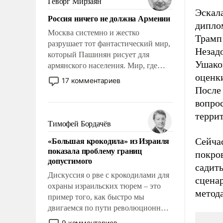
Геворг Мирзаян
Китаем.
Эскал
Россия ничего не должна Армении
дипло
Москва системно и жестко
Трамп
разрушает тот фантастический мир,
Незадо
который Пашинян рисует для
Ушак
армянского населения. Мир, где
оценк
политические прожекты будут
17 комментариев
безусловно оплачиваться за счет
После
российских налогоплательщиков и
вопро
где Еревану за свои поступки не
терри
нужно отвечать.
Тимофей Бордачёв
«Большая крокодила» из Израиля
Сейчас
показала проблему границ
покров
допустимого
садить
Дискуссия о рве с крокодилами для
сцена
охраны израильских тюрем – это
метод
пример того, как быстро мы
двигаемся по пути революционных
изменений. То, что несколько лет
9 комментариев