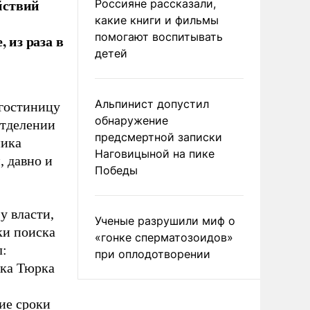
йствий
Россияне рассказали,
какие книги и фильмы
помогают воспитывать
 из раза в
детей
Альпинист допустил
 гостиницу
обнаружение
отделении
предсмертной записки
ника
Наговицыной на пике
, давно и
Победы
у власти,
Ученые разрушили миф о
ки поиска
«гонке сперматозоидов»
л:
при оплодотворении
ека Тюрка
ие сроки