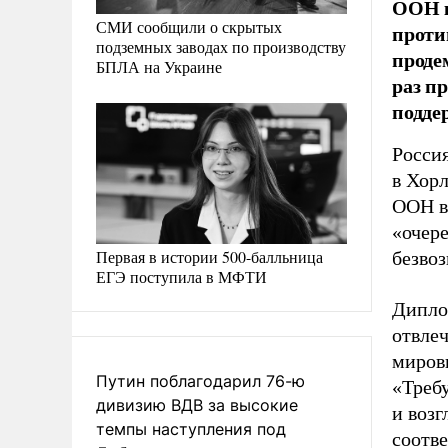
ООН к
СМИ сообщили о скрытых
проти
подземных заводах по производству
проде
БПЛА на Украине
раз п
подде
Росси
в Хорл
ООН в
«очер
Первая в истории 500-балльница
безвоз
ЕГЭ поступила в МФТИ
Дипло
отвлеч
миров
Путин поблагодарил 76-ю
«Треб
дивизию ВДВ за высокие
и воз
темпы наступления под
соотв