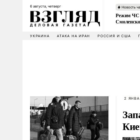
6 августа, четверг
Новость ч
Режим ЧС 
Смоленско
УКРАИНА
АТАКА НА ИРАН
РОССИЯ И США
2 ЯНВА
Зап
Кие