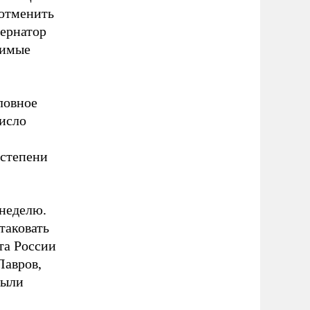
 отменить
бернатор
димые
ловное
число
 степени
 неделю.
таковать
та России
Лавров,
были