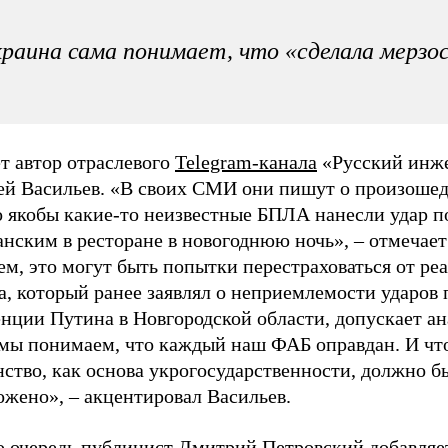
раина сама понимает, что «сделала мерзо
т автор отраслевого
Telegram-канала
«Русский инж
ей Васильев. «В своих СМИ они пишут о произошед
о якобы какие-то неизвестные БПЛА нанесли удар п
нским в ресторане в новогоднюю ночь», – отмечает
м, это могут быть попытки перестраховаться от ре
, который ранее заявлял о неприемлемости ударов 
нции Путина в Новгородской области, допускает ан
 мы понимаем, что каждый наш ФАБ оправдан. И чт
ство, как основа укрогосударственности, должно б
ожено», – акцентировал Васильев.
ю очередь публицист Дмитрий Петровский
добавляе