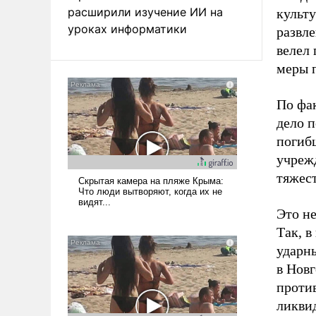
расширили изучение ИИ на
культ
уроках информатики
развле
велел
меры 
По фа
дело п
поги
учреж
тяжес
Это н
Так, в
ударн
в Нов
против
ликви