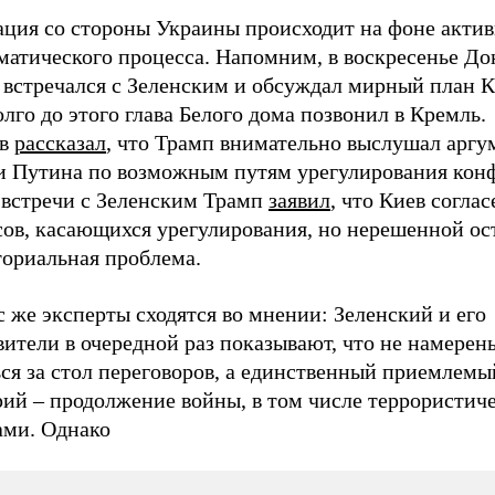
ация со стороны Украины происходит на фоне актив
матического процесса. Напомним, в воскресенье До
 встречался с Зеленским и обсуждал мирный план К
лго до этого глава Белого дома позвонил в Кремль.
ов
рассказал
, что Трамп внимательно выслушал аргу
и Путина по возможным путям урегулирования кон
 встречи с Зеленским Трамп
заявил
, что Киев согла
сов, касающихся урегулирования, но нерешенной ос
ториальная проблема.
 же эксперты сходятся во мнении: Зеленский и его
ители в очередной раз показывают, что не намерен
ся за стол переговоров, а единственный приемлемы
рий – продолжение войны, в том числе террористич
ами. Однако