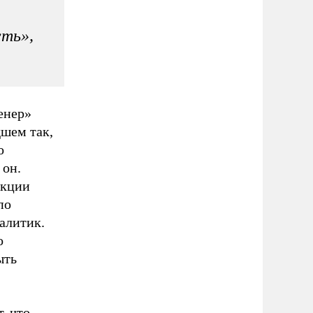
сть»,
енер»
шем так,
о
 он.
акции
по
алитик.
о
ыть
т
, что