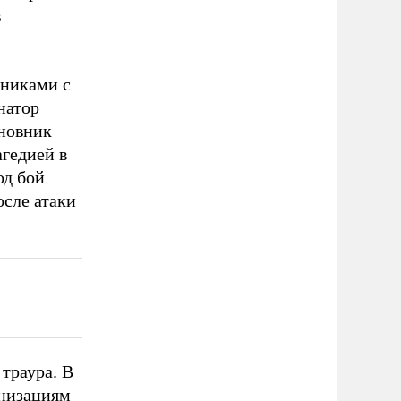
в
тниками с
натор
иновник
агедией в
од бой
осле атаки
траура. В
анизациям