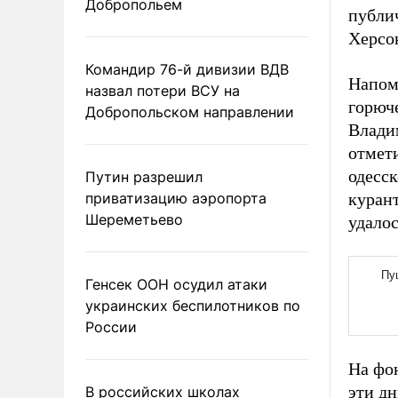
Добропольем
публи
Херсо
Командир 76-й дивизии ВДВ
Напом
назвал потери ВСУ на
горюч
Добропольском направлении
Влади
отмети
одесс
Путин разрешил
приватизацию аэропорта
курант
Шереметьево
удало
Генсек ООН осудил атаки
украинских беспилотников по
России
На фон
эти д
В российских школах