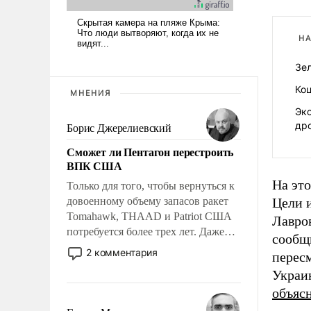
НА
Зел
Коц
МНЕНИЯ
Эк
др
Борис Джерелиевский
Сможет ли Пентагон перестроить
ВПК США
На эт
Только для того, чтобы вернуться к
довоенному объему запасов ракет
Цели 
Tomahawk, THAAD и Patriot США
Лавро
потребуется более трех лет. Даже
сообщ
небольшая война с Ираном
2 комментария
перес
опустошила американские
Украи
арсеналы. Сложившаяся ситуация
объяс
означает многолетний период
уязвимости США, например, перед