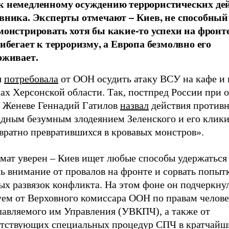
 немедленному осуждению террористических де
вника. Эксперты отмечают – Киев, не способный
монстрировать хотя бы какие-то успехи на фронте,
рибегает к терроризму, а Европа безмолвно его
рживает.
я
потребовала
от ООН осудить атаку ВСУ на кафе и
ах Херсонской области. Так, постпред России при 
 Женеве Геннадий Гатилов
назвал
действия против
едным безумным злодеянием Зеленского и его клики
вратно превратившихся в кровавых монстров».
мат уверен – Киев ищет любые способы удержаться 
ь внимание от провалов на фронте и сорвать попыт
ых развязок конфликта. На этом фоне он подчеркну
уем от Верховного комиссара ООН по правам челов
главляемого им Управления (УВКПЧ), а также от
етствующих специальных процедур СПЧ в кратчайш