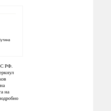
Путина
ВС РФ.
еркнул
ков
ена
а на
подробно