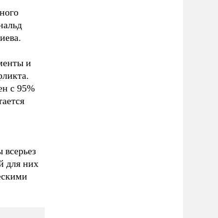
ного
нальд
иева.
менты и
фликта.
сен с 95%
тается
ы всерьез
й для них
ескими