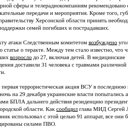
урной сферы и телерадиокомпаниям рекомендовано
кательные передачи и мероприятия. Кроме того, гу
 правительству Херсонской области принять необхо
поддержки семей погибших и пострадавших.
кту атаки Следственным комитетом
возбуждено
уго
о статье о теракте. Между тем стало известно, что 
бших
возросло
до 27, включая детей. В медицинские
дения доставили 31 человека с травмами различной
ти.
е первая террористическая акция ВСУ в последнюю
 ночь на 29 декабря украинские власти попытались а
ыми БПЛА дальнего действия резиденцию президен
городской области. Как
сообщил
глава МИД Сергей 
ник использовал с этой целью 91 аппарат, все они 
дированы силами ПВО.