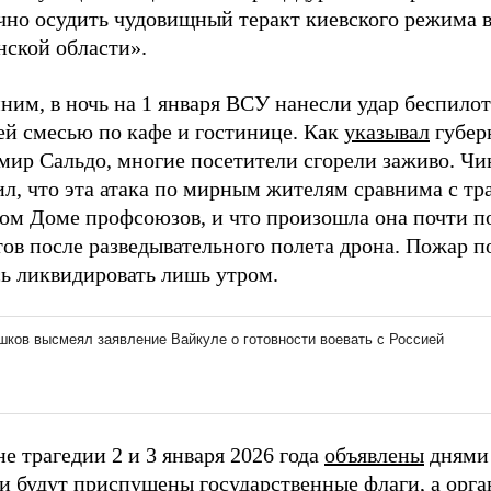
чно осудить чудовищный теракт киевского режима 
нской области».
ним, в ночь на 1 января ВСУ нанесли удар беспило
ей смесью по кафе и гостинице. Как
указывал
губер
мир Сальдо, многие посетители сгорели заживо. Ч
л, что эта атака по мирным жителям сравнима с тр
ком Доме профсоюзов, и что произошла она почти п
ов после разведывательного полета дрона. Пожар п
сь ликвидировать лишь утром.
е трагедии 2 и 3 января 2026 года
объявлены
днями 
ни будут приспущены государственные флаги, а орг