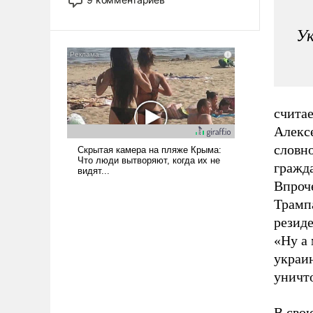
назад было образом для
псевдонаучной фантастики, стало
Ук
всерьез обсуждаемой идеей.
считае
Алекс
словн
гражда
Впроче
Трампа
резиде
«Ну а
украин
уничт
В сво