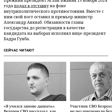
Прежний президент Аслан Бжания 19 ноября 2024
года
подал в отставку
на фоне
внутриполитического противостояния. Вместе с
ним свой пост оставил и премьер-министр
Александр Анкваб. Обязанности главы
государства до регистрации в качестве
кандидата на выборах исполнял вице-президент
Бадра Гунба.
СЕЙЧАС ЧИТАЮТ
«Я учился заново дышать».
Участник СВО Безрук
Ветеран СВО рассказал, как
не раз признавали без