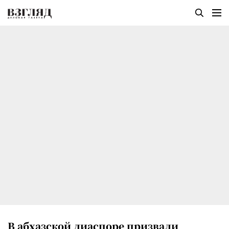
В абхазской диаспоре призвали