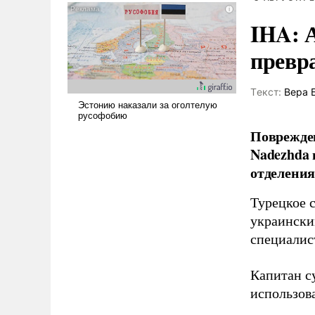
и ее реализация радикально
IHA: 
поднимет наши боевые
возможности.
превр
Tекст:
Вера 
Поврежден
Nadezhda 
отделения
Турецкое 
украински
специалис
Капитан с
использов