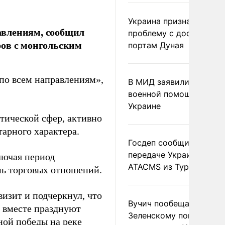
Украина признала
авлениям, сообщил
проблему с доступом к
ров с монгольским
портам Дуная
по всем направлениям»,
В МИД заявили о прямо
военной помощи Румы
Украине
тической сфер, активно
арного характера.
Госдеп сообщил о
передаче Украине раке
лючая период
ATACMS из Турции
нь торговых отношений.
изит и подчеркнул, что
Вучич пообещал
р вместе празднуют
Зеленскому помочь со
ной победы на реке