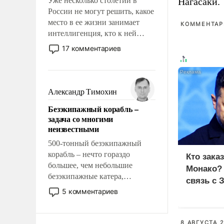
Уже несколько столетий в
Нагасаки.
России не могут решить, какое
место в ее жизни занимает
КОММЕНТАРИ
интеллигенция, кто к ней
принадлежит, а кого из нее
17 комментариев
исключили с правом
восстановления и без оного. И
чем она отличается от просто
образованных людей. Иногда
Александр Тимохин
казалось, что эти вопросы
Безэкипажный корабль –
решены раз и навсегда, но –
задача со многими
нет, не решены.
неизвестными
500-тонный безэкипажный
корабль – нечто гораздо
Кто зака
большее, чем небольшие
Монако?
безэкипажные катера,
связь с 
применение которых уже
5 комментариев
стало обыденностью. Задача по
созданию такого корабля очень
сложна и амбициозна. Однако
8 АВГУСТА 2