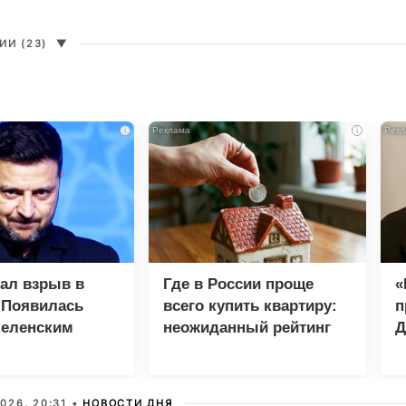
И (23)
▼
i
i
зал взрыв в
Где в России проще
«
 Появилась
всего купить квартиру:
п
Зеленским
неожиданный рейтинг
Д
026, 20:31 •
НОВОСТИ ДНЯ