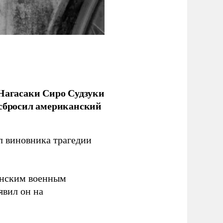
 Нагасаки Сиро Судзуки
 сбросил американский
л виновника трагедии
канским военным
аявил он на