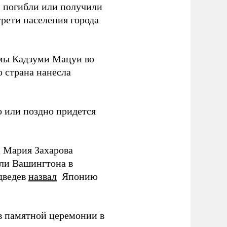
ки погибли или получили
трети населения города
мы Кадзуми Мацуи во
о страна нанесла
 или поздно придется
Д Мария Захарова
ли Вашингтона в
дведев
назвал
Японию
в памятной церемонии в