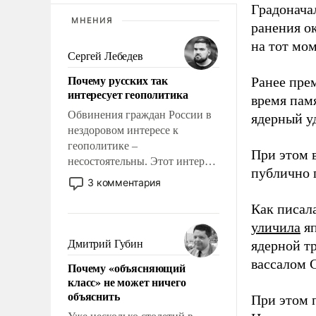
Градоначал
МНЕНИЯ
ранения ок
на тот мом
Сергей Лебедев
Почему русских так
Ранее пре
интересует геополитика
время пам
Обвинения граждан России в
ядерный уд
нездоровом интересе к
геополитике –
При этом 
несостоятельны. Этот интерес
публично п
рационален и прагматичен. Он
3 комментария
обусловлен тысячелетним
Как писал
опытом выживания в крайне
непростых условиях и
уличила
яп
фундаментальным знанием,
Дмитрий Губин
ядерной т
что мировая политика имеет
вассалом C
Почему «объясняющий
свойство заявляться на порог
класс» не может ничего
нашего дома.
объяснить
При этом 