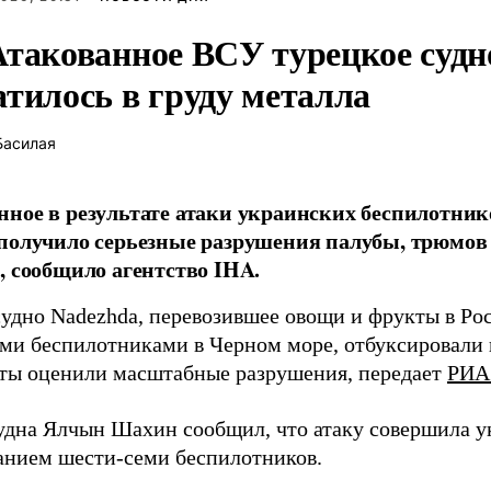
Атакованное ВСУ турецкое судн
атилось в груду металла
Басилая
ное в результате атаки украинских беспилотник
получило серьезные разрушения палубы, трюмов
, сообщило агентство IHA.
судно Nadezhda, перевозившее овощи и фрукты в Ро
ми беспилотниками в Черном море, отбуксировали в
ты оценили масштабные разрушения, передает
РИА
удна Ялчын Шахин сообщил, что атаку совершила у
анием шести-семи беспилотников.