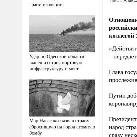
Tекст:
Алекс
грани изоляции
Отношени
российски
коллегой 
«Действит
Удар по Одесской области
– передае
вывел из строя портовую
инфраструктуру и мост
Глава гос
прослежив
Путин доб
коронавир
Президент
Мэр Нагасаки назвал страну,
сбросившую на город атомную
народ стр
бомбу
сразу неск