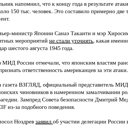
ьник напомнил, что к концу года в результате ата
оло 150 тыс. человек. Это составило примерно две 
ент.
мьер-министр Японии Санаэ Такаити и мэр Хироси
ятных мероприятий
не стали уточнять
, какая именн
ар шестого августа 1945 года.
в МИД России отмечали, что японским властям рано
ризнать ответственность американцев за эти атаки.
а газета ВЗГЛЯД, официальный представитель МИ
онских чиновников в намеренном замалчивании ро
рагедии. Зампред Совета безопасности Дмитрий Ме
IF из-за подобного поведения.
посол Ноздрев
заявил
об участии делегации России 