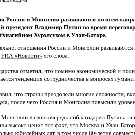
андра Юдина
я России и Монголии развиваются по всем напр
й президент Владимир Путин во время перегово
Ухнагийном Хурэлсухом в Улан-Баторе.
ельно, отношения России и Монголии развиваются 
т
РИА «Новости»
его слова.
ударства отметил, что помимо экономической и поли
ается тенденция сотрудничества в вопросах гуманит
авил, что страны преодолели многие сложности, вк
уса, после чего Россия и Монголия повысили урове
 Монголии в свою очередь поблагодарил Путина за в
аны высоко ценит тот факт, что Москва и Улан-Бато
олько юбилейных дат, в том числе 80-летие совмест