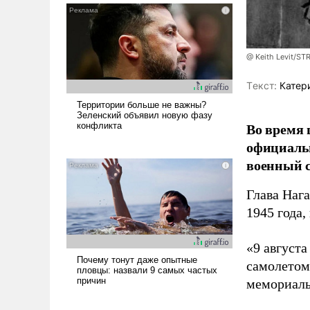
@ Keith Levit/ST
Tекст:
Катер
Во время 
официальн
военный с
Глава Наг
1945 года,
«9 август
самолетом,
мемориаль