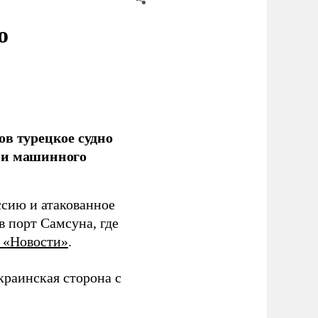
о
ов турецкое судно
 и машинного
ссию и атакованное
 порт Самсуна, где
 «Новости»
.
краинская сторона с