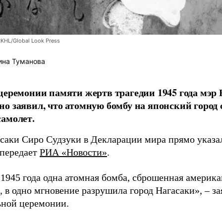
RKHL/Global Look Press
ина Туманова
церемонии памяти жертв трагедии 1945 года мэр
о заявил, что атомную бомбу на японский город
амолет.
асаки Сиро Судзуки в Декларации мира прямо указа
 передает
РИА «Новости»
.
а 1945 года одна атомная бомба, сброшенная амери
 в одно мгновение разрушила город Нагасаки», – з
ной церемонии.