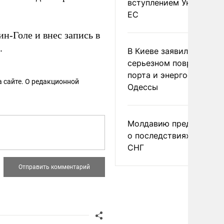
вступлением Украины в
ЕС
-Голе и внес запись в
.
В Киеве заявили о
серьезном повреждени
порта и энергообъекто
 сайте. О редакционной
Одессы
Молдавию предупреди
о последствиях выхода
СНГ