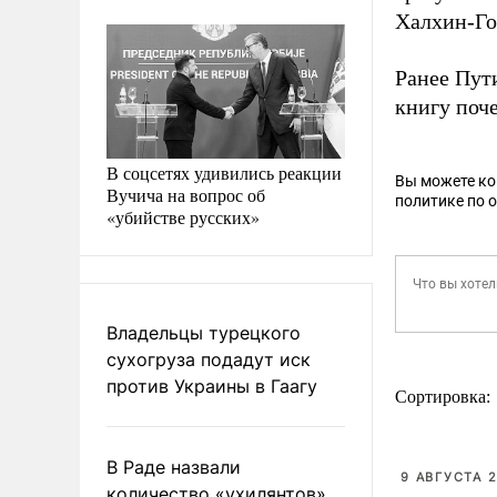
Халхин-Го
Ранее Пу
книгу поч
В соцсетях удивились реакции
Вы можете к
Вучича на вопрос об
политике по 
«убийстве русских»
Владельцы турецкого
сухогруза подадут иск
против Украины в Гаагу
Сортировка:
В Раде назвали
9 АВГУСТА 2
количество «ухилянтов»