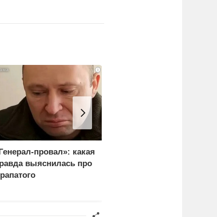
i
Генерал-провал»: какая
Каким стал итог
равда выяснилась про
переговоров Лаврова и
рапатого
Рубио