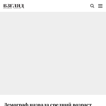
Демограф назвала средний возраст