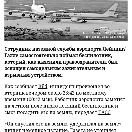
Фото: ECKEHARD SCHULZ/imago
stock&peopl/Global Look Press
Сотрудник наземной службы аэропорта Лейпциг/
Галле самостоятельно поймал беспилотник,
который, как выяснили правоохранители, был
оснащен самодельным зажигательным и
взрывным устройством.
Как сообщает
Bild
, инцидент произошел во
вторник вечером около 23:42 по местному
времени (00:42 мск). Работник аэропорта заметил
на летном поле низко летящий беспилотник и
смог посадить его на землю, передает
ТАСС
.
«Он опустил его на землю, удерживал на земле», –
пишет немецкое издание. Газета не уточняет,