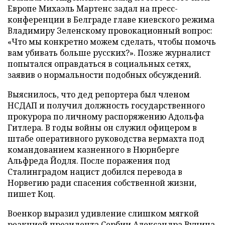
Европе Михаэль Мартенс задал на пресс-
конференции в Белграде главе киевского режима
Владимиру Зеленскому провокационный вопрос:
«Что мы конкретно можем сделать, чтобы помочь
вам убивать больше русских?». Позже журналист
попытался оправдаться в социальных сетях,
заявив о нормальности подобных обсуждений.
Выяснилось, что дед репортера был членом
НСДАП и получил должность государственного
прокурора по личному распоряжению Адольфа
Гитлера. В годы войны он служил офицером в
штабе оперативного руководства вермахта под
командованием казненного в Нюрнберге
Альфреда Йодля. После поражения под
Сталинградом нацист добился перевода в
Норвегию ради спасения собственной жизни,
пишет Коц.
Военкор выразил удивление слишком мягкой
реакцией президента Сербии Александра Вучича