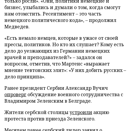
только росли». «Они, политики немецкие и
бизнес, улыбались и думали о том, когда смогут
нам отомстить. Ресентимент – это часть
немецкого политического кода», – продолжил
Медведев.
«Есть немало немцев, которые в ужасе от своей
прессы, политиков. Но кто их слушает? Кому есть
дело до уезжающих из Германии немецких
врачей и преподавателей?» – задался он
вопросом, отметив, что Мартенс «выражает
мнение тевтонских элит»: «У них добить русских –
дело принципа».
Ранее президент Сербии Александр Вучич
опроверг
обсуждение военного сотрудничества с
Владимиром Зеленским в Белграде.
Жители сербской столицы
устроили
акцию
протеста против приезда Зеленского.
Месяцем ранее сербский лидер
заявил
о