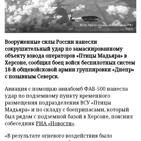
Фото: Пресс-служба Минобороны РФ/
ТАСС
Вооруженные силы России нанесли
сокрушительный удар по замаскированному
объекту взвода операторов «Птицы Мадьяра» в
Херсоне, сообщил боец войск беспилотных систем
18-й общевойсковой армии группировки «Днепр»
с позывным Северск.
Авиация с помощью авиабомб ФАБ-500 нанесла
удар по подземному пункту временного
размещения подразделения ВСУ «Птицы
Мадьяра» и по складу с боеприпасами, который
был рядом с подземной базой в Херсоне, пояснил
собеседник
РИА «Новости»
.
«В результате огневого воздействия было