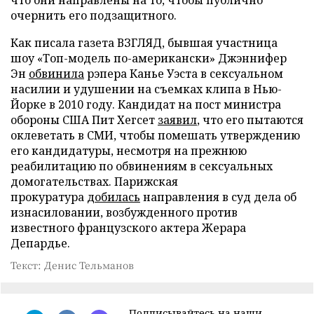
что они направлены на то, чтобы публично
очернить его подзащитного.
Как писала газета ВЗГЛЯД, бывшая участница
шоу «Топ-модель по-американски» Джэннифер
Эн
обвинила
рэпера Канье Уэста в сексуальном
насилии и удушении на съемках клипа в Нью-
Йорке в 2010 году. Кандидат на пост министра
обороны США Пит Хегсет
заявил
, что его пытаются
оклеветать в СМИ, чтобы помешать утверждению
его кандидатуры, несмотря на прежнюю
реабилитацию по обвинениям в сексуальных
домогательствах. Парижская
прокуратура
добилась
направления в суд дела об
изнасиловании, возбужденного против
известного французского актера Жерара
Депардье.
Текст: Денис Тельманов
Подписывайтесь на наши