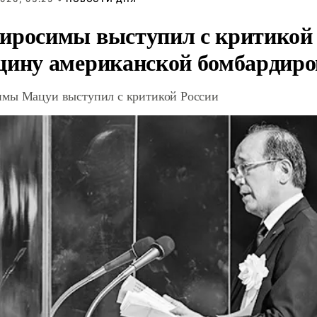
иросимы выступил с критикой 
щину американской бомбардир
мы Мацуи выступил с критикой России