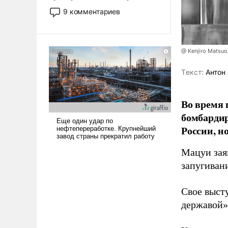
двигаемся по пути
9 комментариев
революционных изменений.
То, что несколько лет назад
было образом для
@ Kenjiro Matsuo
псевдонаучной фантастики,
стало всерьез обсуждаемой
Tекст:
Антон 
идеей.
Во время 
бомбарди
России, н
Мацуи зая
запугивани
Свое выст
державой»