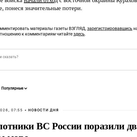
е войска
начали отход
с восточной окраины Курахов
е, понеся значительные потери.
омментировать материалы газеты ВЗГЛЯД,
зарегистрировавшись
на
отношению к комментариям читайте
здесь
.
026, 07:55 •
НОВОСТИ ДНЯ
лотники ВС России поразили два