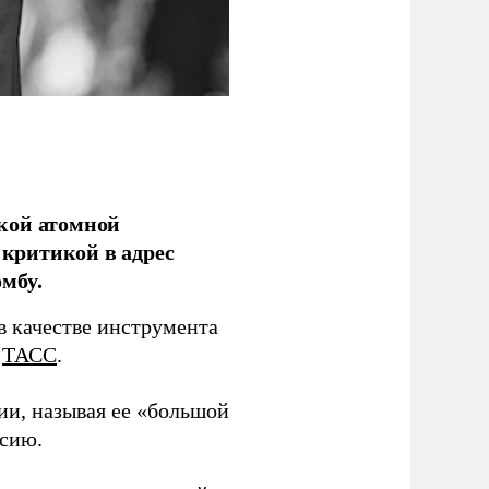
кой атомной
критикой в адрес
мбу.
в качестве инструмента
т
ТАСС
.
ии, называя ее «большой
ссию.