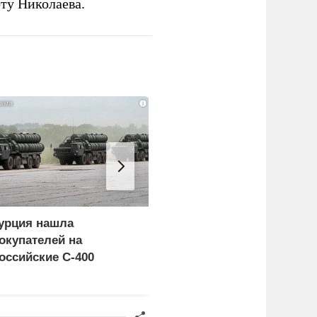
ту Николаева.
i
урция нашла
Россия больше не буде
окупателей на
церемониться - теперь
оссийские C-400
это законная цель в
Германии