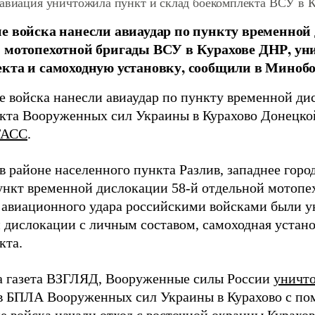
 авиация уничтожила пункт и склад боекомплекта ВСУ в 
е войска нанесли авиаудар по пункту временной
 мотопехотной бригады ВСУ в Курахове ДНР, ун
кта и самоходную установку, сообщили в Миноб
е войска нанесли авиаудар по пункту временной ди
кта Вооруженных сил Украины в Курахово Донецко
ТАСС
.
в районе населенного пункта Разлив, западнее горо
ункт временной дислокации 58-й отдельной мотопе
е авиационного удара российскими войсками были 
 дислокации с личным составом, самоходная устано
кта.
а газета ВЗГЛЯД, Вооруженные силы России
уничт
в БПЛА Вооруженных сил Украины в Курахово с п