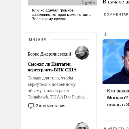
В начале 
КОММЕНТАРИ
МНЕНИЯ
Борис Джерелиевский
Сможет ли Пентагон
перестроить ВПК США
Только для того, чтобы
вернуться к довоенному
объему запасов ракет
Кто зака
Tomahawk, THAAD и Patriot
Монако?
США потребуется более трех
связь с 
2 комментария
лет. Даже небольшая война с
Ираном опустошила
американские арсеналы.
Сложившаяся ситуация
6 АВГУСТА 2