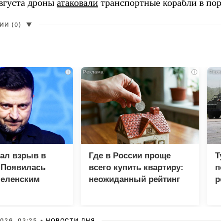
августа дроны
атаковали
транспортные корабли в пор
И (0)
▼
i
i
зал взрыв в
Где в России проще
Т
 Появилась
всего купить квартиру:
п
Зеленским
неожиданный рейтинг
р
026, 03:25 •
НОВОСТИ ДНЯ