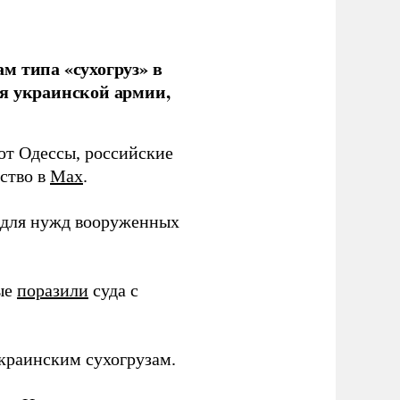
м типа «сухогруз» в
ля украинской армии,
 от Одессы, российские
мство в
Max
.
в для нужд вооруженных
ные
поразили
суда с
краинским сухогрузам.