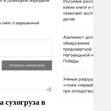
о в Донецкой народной
Россияне рассказали,
какие книги и фильмы
помогают воспитывать
детей
 сайте. О редакционной
Альпинист допустил
обнаружение
предсмертной записки
Наговицыной на пике
Победы
Ученые разрушили миф
«гонке сперматозоидов
при оплодотворении
 сухогруза в