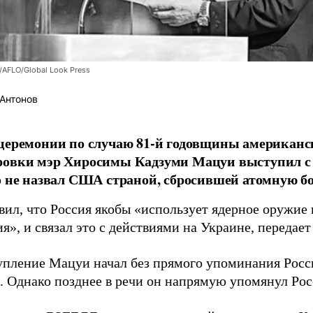
/AFLO/Global Look Press
Антонов
церемонии по случаю 81-й годовщины американс
ровки мэр Хиросимы Кадзуми Мацуи выступил с 
о не назвал США страной, сбросившей атомную бо
вил, что Россия якобы «использует ядерное оружие 
я», и связал это с действиями на Украине, передае
упление Мацуи начал без прямого упоминания Росс
. Однако позднее в речи он напрямую упомянул Ро