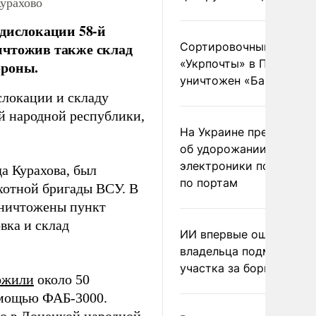
Курахово
 дислокации 58-й
ичтожив также склад
Сортировочный пункт
«Укрпочты» в Павлогра
ороны.
уничтожен «Бандероль
слокации и складу
й народной республики,
На Украине предупреди
об удорожании китайс
электроники после уда
да Курахова, был
по портам
хотной бригады ВСУ. В
уничтожены пункт
вка и склад
ИИ впервые оштрафова
владельца подмосковн
участка за борщевик
ожили
около 50
омощью ФАБ-3000.