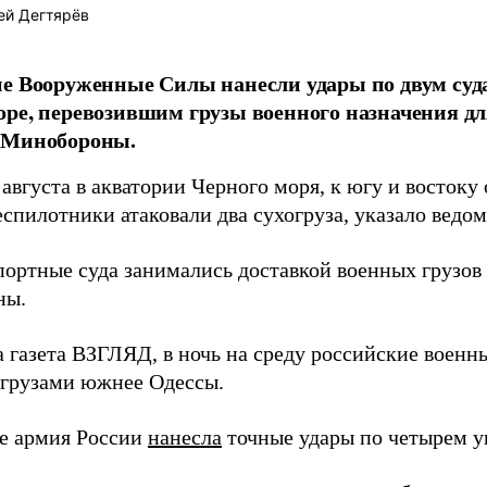
ей Дегтярёв
е Вооруженные Силы нанесли удары по двум суда
ре, перевозившим грузы военного назначения д
 Минобороны.
августа в акватории Черного моря, к югу и востоку
спилотники атаковали два сухогруза, указало ведо
портные суда занимались доставкой военных грузо
ны.
а газета ВЗГЛЯД, в ночь на среду российские воен
грузами южнее Одессы.
е армия России
нанесла
точные удары по четырем у