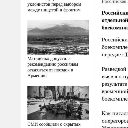
Российская
уклонистов перед выбором
между нищетой и фронтом
Российски
отдельной
боекомпле
Российски
боекомпле
передает
Матвиенко допустила
рекомендацию россиянам
Разведкой 
отказаться от поездок в
Армению
выявлен п
результат
временной
боекомпле
Как писал
операторо
СМИ сообщили о скрытых