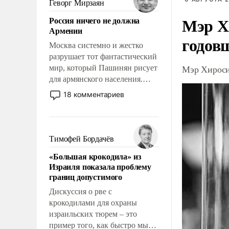
Геворг Мирзаян
означает многолетний период
Мэр Х
Россия ничего не должна
уязвимости США, например,
Армении
перед Китаем.
годов
Москва системно и жестко
разрушает тот фантастический
Мэр Хироси
мир, который Пашинян рисует
для армянского населения.
Мир, где политические
18 комментариев
прожекты будут безусловно
оплачиваться за счет
российских
налогоплательщиков и где
Тимофей Бордачёв
Еревану за свои поступки не
«Большая крокодила» из
нужно отвечать.
Израиля показала проблему
границ допустимого
Дискуссия о рве с
крокодилами для охраны
израильских тюрем – это
пример того, как быстро мы