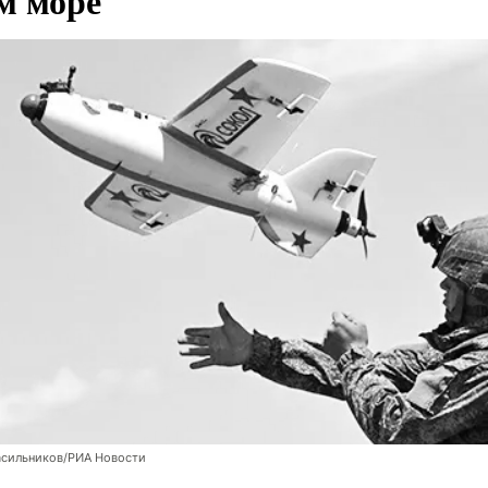
м море
асильников/РИА Новости