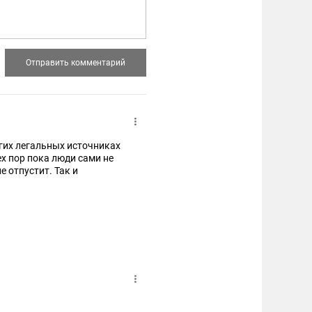
угих легальных источниках
ех пор пока люди сами не
е отпустит. Так и