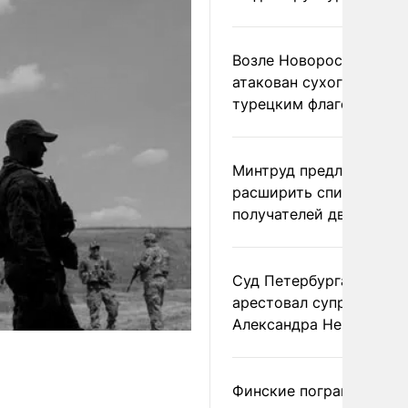
Возле Новороссийска
атакован сухогруз под
турецким флагом
Минтруд предложил
расширить список
получателей двух пенс
Суд Петербурга заочно
арестовал супругу
Александра Невзорова
Финские пограничники