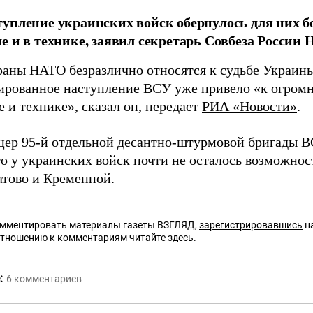
упление украинских войск обернулось для них 
е и в технике, заявил секретарь Совбеза России
аны НАТО безразлично относятся к судьбе Украины
ированное наступление ВСУ уже привело «к огром
 и технике», сказал он, передает
РИА «Новости»
.
цер 95-й отдельной десантно-штурмовой бригады 
то у украинских войск почти не осталось возможнос
атово и Кременной.
омментировать материалы газеты ВЗГЛЯД,
зарегистрировавшись
на
отношению к комментариям читайте
здесь
.
:
6
комментариев