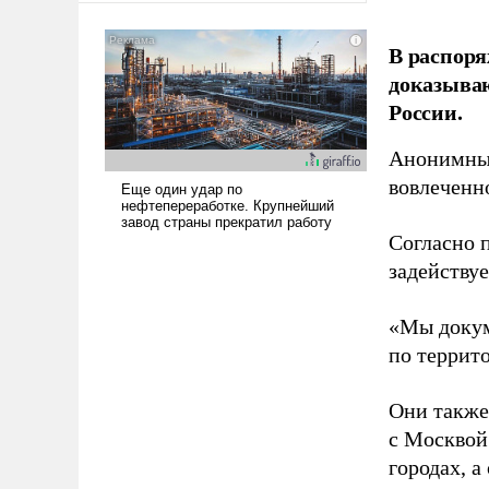
американские арсеналы.
Сложившаяся ситуация
В распоря
означает многолетний период
доказыва
уязвимости США, например,
России.
перед Китаем.
Анонимные
вовлеченн
Согласно 
задейству
«Мы докум
по террит
Они также
с Москвой
городах, а