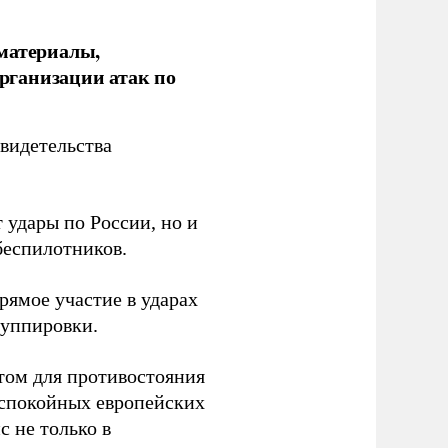
 материалы,
рганизации атак по
видетельства
 удары по России, но и
беспилотников.
ямое участие в ударах
руппировки.
том для противостояния
 спокойных европейских
с не только в