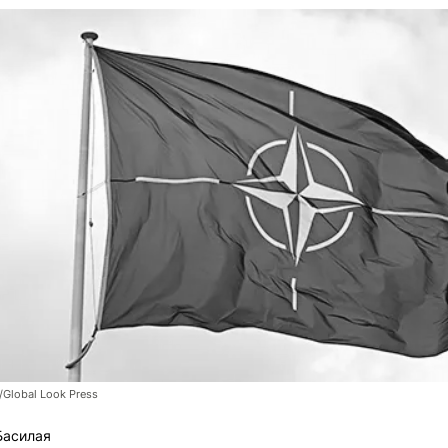
/Global Look Press
Басилая