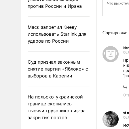
против России и Ирана
Маск запретил Киеву
Сортировка:
использовать Starlink для
ударов по России
Иго
06.
Пр
Суд признал законным
ин
снятие партии «Яблоко» с
пр
выборов в Карелии
"ра
От
На польско-украинской
границе скопились
тысячи грузовиков из-за
vt 
закрытия портов
06.
Ис