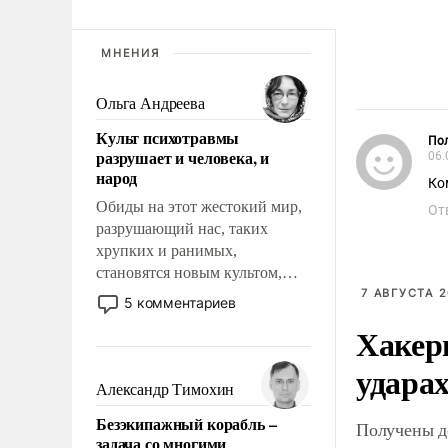
МНЕНИЯ
Ольга Андреева
Культ психотравмы
Пол
разрушает и человека, и
06.
народ
Ко
Обиды на этот жестокий мир,
От
разрушающий нас, таких
хрупких и ранимых,
становятся новым культом,
постепенно вытесняя и
7 АВГУСТА 2
5 комментариев
отменяя традиционное
Хакер
требование к человеку – быть
мужественным и твердым под
ударах
ударами судьбы, брать на себя
Александр Тимохин
ответственность, помогать
Безэкипажный корабль –
Получены д
слабым, идти вперед и
задача со многими