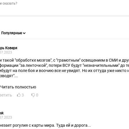
рь Коверя
07.2023
и такой "обработке мозгов", с "грамотным" освещением в СМИ и др
формации "за ленточкой", потери ВСУ будут "незначительными" до т
ибудут на поле боя и воочию все не увидят. Но их оттуда уже никто н
зводят"...
Читать полностью
ветить
3
0
nsk
07.2023
чезает рогулия с карты мира. Туда ей и дорога...