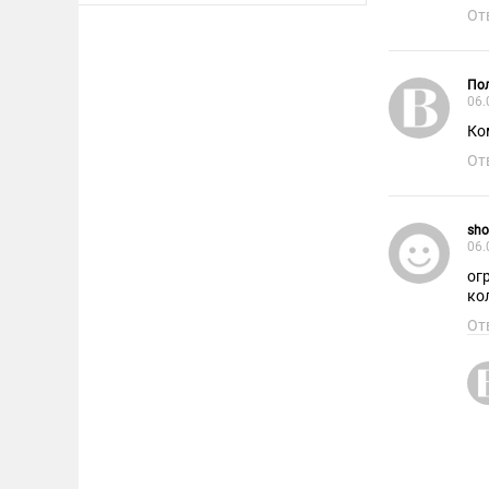
От
Пол
06.
Ко
От
sho
06.
ог
ко
От