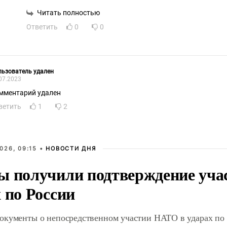
мясом и откладывать сбоку нетронутые куски ?
Перефразируя О.Бендера - Плен есть согласие обеих сторон. 
Читать полностью
И причем тут потери ?
Ответить
0
0
Зачем нам покидать готовые укрепрайоны мясорубок, к ко
мясо ?
Зачем нам самим терять преимущество, резко ухудшая соо
укрытий ?
ьзователь удален
07.2023
мментарий удален
ветить
1
2
026, 09:15 •
НОВОСТИ ДНЯ
ы получили подтверждение уча
 по России
окументы о непосредственном участии НАТО в ударах по