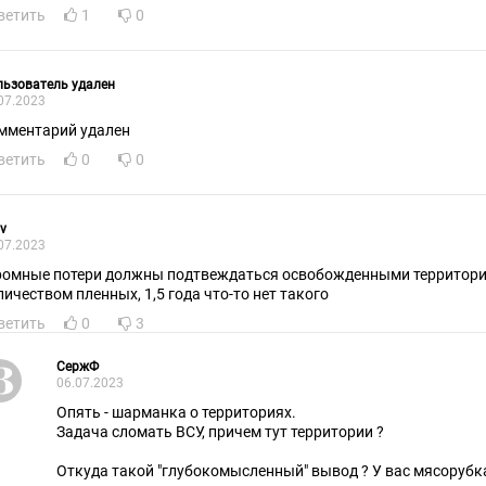
ветить
1
0
ьзователь удален
07.2023
мментарий удален
ветить
0
0
v
07.2023
ромные потери должны подтвеждаться освобожденными территор
личеством пленных, 1,5 года что-то нет такого
ветить
0
3
СержФ
06.07.2023
Опять - шарманка о территориях.
Задача сломать ВСУ, причем тут территории ?
Откуда такой "глубокомысленный" вывод ? У вас мясорубка