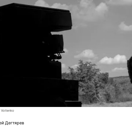
Voitenko
ей Дегтярев