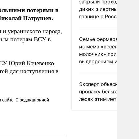
закрыли проходы для
большими потерями в
диких животных на
границе с Россией
 Николай Патрушев.
 и украинского народа,
ным потерям ВСУ в
Семье фермера Уолкер
из мема «веселый
молочник» пригрозили
выдворением из Росси
ВСУ Юрий Кочевенко
тей для наступления в
Эксперт объяснил
пропажу белых грибов 
лесах этим летом
 сайте. О редакционной