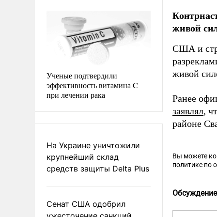
Контрнаст
живой сил
США и стр
разреклам
живой силе
Ученые подтвердили
эффективность витамина C
при лечении рака
Ранее офи
заявлял
, ч
районе Св
На Украине уничтожили
крупнейший склад
Вы можете к
политике по 
средств защиты Delta Plus
Обсуждение
Сенат США одобрил
ужесточение санкций