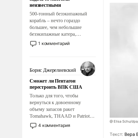
адаптироваться.
неизвестными
500-тонный безэкипажный
корабль – нечто гораздо
большее, чем небольшие
безэкипажные катера,
применение которых уже
1 комментарий
стало обыденностью. Задача по
созданию такого корабля очень
сложна и амбициозна. Однако
и ее реализация радикально
Борис Джерелиевский
поднимет наши боевые
Сможет ли Пентагон
возможности.
перестроить ВПК США
Только для того, чтобы
вернуться к довоенному
объему запасов ракет
Tomahawk, THAAD и Patriot
@ Elisa Schu/dpa
США потребуется более трех
4 комментария
лет. Даже небольшая война с
Tекст:
Вера 
Ираном опустошила