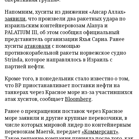
Напомним, хуситы из движения «Ансар Аллах»
заявили
, что произвели два ракетных удара по
израильским контейнеровозам Alanya и
PALATIUM III, об этом сообщил официальный
представитель организации Яхья Сариа. Ранее
хуситы
атаковали
с помощью
противокорабельной ракеты норвежское судно
Strinda, которое направлялось в Израиль с
партией нефти.
Кроме того, в понедельник стало известно о том,
что BP приостанавливает поставки нефти на
танкерах через Красное море из-за участившихся
атак хуситов, сообщает
Bloomberg
.
Ранее о прекращении поставок через Красное
море заявили и другие крупные перевозчики, в
числе которых мировой лидер по контейнерным
перевозкам Maersk, передает
«Коммерсант»
.
Такое решение компания приняла после того, как