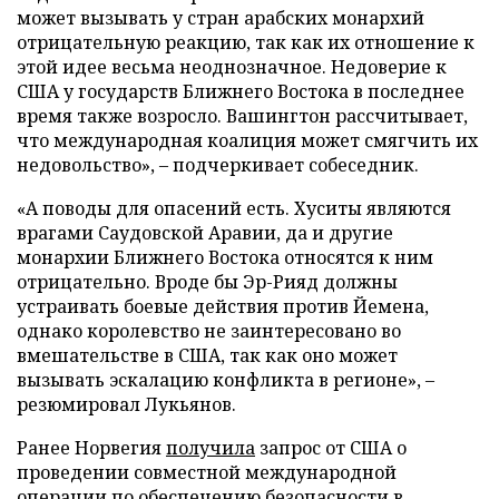
может вызывать у стран арабских монархий
отрицательную реакцию, так как их отношение к
этой идее весьма неоднозначное. Недоверие к
США у государств Ближнего Востока в последнее
время также возросло. Вашингтон рассчитывает,
что международная коалиция может смягчить их
недовольство», – подчеркивает собеседник.
«А поводы для опасений есть. Хуситы являются
врагами Саудовской Аравии, да и другие
монархии Ближнего Востока относятся к ним
отрицательно. Вроде бы Эр-Рияд должны
устраивать боевые действия против Йемена,
однако королевство не заинтересовано во
вмешательстве в США, так как оно может
вызывать эскалацию конфликта в регионе», –
резюмировал Лукьянов.
Ранее Норвегия
получила
запрос от США о
проведении совместной международной
операции по обеспечению безопасности в