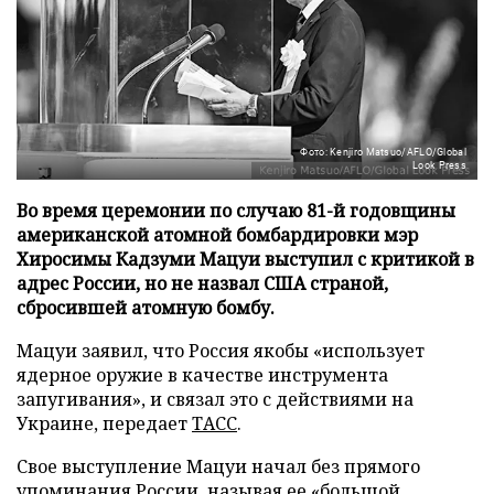
Фото: Kenjiro Matsuo/AFLO/Global
Look Press
Во время церемонии по случаю 81-й годовщины
американской атомной бомбардировки мэр
Хиросимы Кадзуми Мацуи выступил с критикой в
адрес России, но не назвал США страной,
сбросившей атомную бомбу.
Мацуи заявил, что Россия якобы «использует
ядерное оружие в качестве инструмента
запугивания», и связал это с действиями на
Украине, передает
ТАСС
.
Свое выступление Мацуи начал без прямого
упоминания России, называя ее «большой