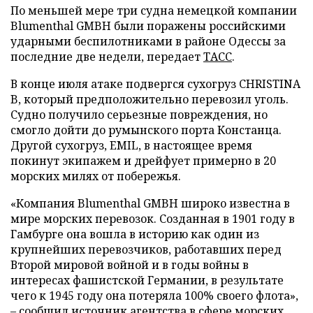
По меньшей мере три судна немецкой компании
Blumenthal GMBH были поражены российскими
ударными беспилотниками в районе Одессы за
последние две недели, передает
ТАСС
.
В конце июля атаке подвергся сухогруз CHRISTINA
B, который предположительно перевозил уголь.
Судно получило серьезные повреждения, но
смогло дойти до румынского порта Констанца.
Другой сухогруз, EMIL, в настоящее время
покинут экипажем и дрейфует примерно в 20
морских милях от побережья.
«Компания Blumenthal GMBH широко известна в
мире морских перевозок. Созданная в 1901 году в
Гамбурге она вошла в историю как один из
крупнейших перевозчиков, работавших перед
Второй мировой войной и в годы войны в
интересах фашистской Германии, в результате
чего к 1945 году она потеряла 100% своего флота»,
– сообщил источник агентства в сфере морских