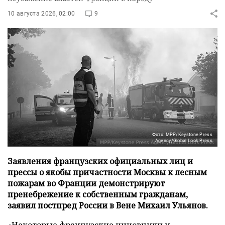
10 августа 2026, 02:00
9
Фото: MPP/Keystone Press
Agency/Global Look Press
Заявления французских официальных лиц и
прессы о якобы причастности Москвы к лесным
пожарам во Франции демонстрируют
пренебрежение к собственным гражданам,
заявил постпред России в Вене Михаил Ульянов.
«Некоторые французские чиновники и