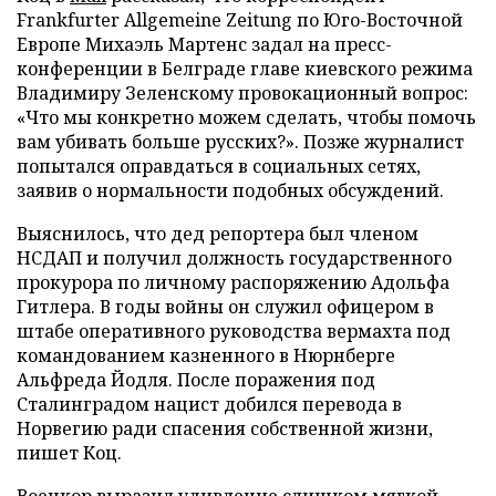
Frankfurter Allgemeine Zeitung по Юго-Восточной
Европе Михаэль Мартенс задал на пресс-
конференции в Белграде главе киевского режима
Владимиру Зеленскому провокационный вопрос:
«Что мы конкретно можем сделать, чтобы помочь
вам убивать больше русских?». Позже журналист
попытался оправдаться в социальных сетях,
заявив о нормальности подобных обсуждений.
Выяснилось, что дед репортера был членом
НСДАП и получил должность государственного
прокурора по личному распоряжению Адольфа
Гитлера. В годы войны он служил офицером в
штабе оперативного руководства вермахта под
командованием казненного в Нюрнберге
Альфреда Йодля. После поражения под
Сталинградом нацист добился перевода в
Норвегию ради спасения собственной жизни,
пишет Коц.
Военкор выразил удивление слишком мягкой